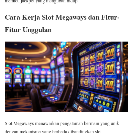
memicu jackpot yang mengubah hidup.
Cara Kerja Slot Megaways dan Fitur-
Fitur Unggulan
Slot Megaways menawarkan pengalaman bermain yang unik
dengan mekanisme yang berbeda dibandingkan slot