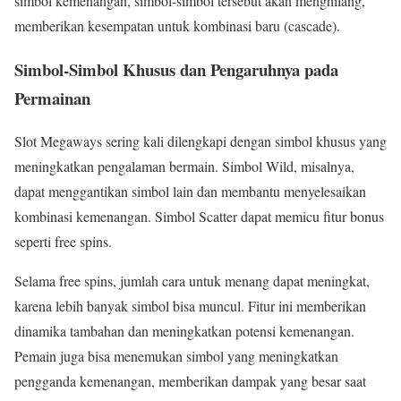
simbol kemenangan, simbol-simbol tersebut akan menghilang,
memberikan kesempatan untuk kombinasi baru (cascade).
Simbol-Simbol Khusus dan Pengaruhnya pada
Permainan
Slot Megaways sering kali dilengkapi dengan simbol khusus yang
meningkatkan pengalaman bermain. Simbol Wild, misalnya,
dapat menggantikan simbol lain dan membantu menyelesaikan
kombinasi kemenangan. Simbol Scatter dapat memicu fitur bonus
seperti free spins.
Selama free spins, jumlah cara untuk menang dapat meningkat,
karena lebih banyak simbol bisa muncul. Fitur ini memberikan
dinamika tambahan dan meningkatkan potensi kemenangan.
Pemain juga bisa menemukan simbol yang meningkatkan
pengganda kemenangan, memberikan dampak yang besar saat