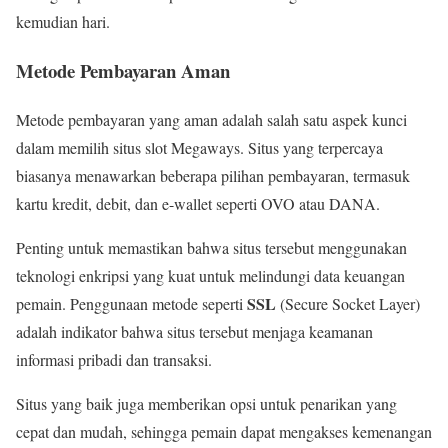
kemudian hari.
Metode Pembayaran Aman
Metode pembayaran yang aman adalah salah satu aspek kunci
dalam memilih situs slot Megaways. Situs yang terpercaya
biasanya menawarkan beberapa pilihan pembayaran, termasuk
kartu kredit, debit, dan e-wallet seperti OVO atau DANA.
Penting untuk memastikan bahwa situs tersebut menggunakan
teknologi enkripsi yang kuat untuk melindungi data keuangan
SSL
pemain. Penggunaan metode seperti
(Secure Socket Layer)
adalah indikator bahwa situs tersebut menjaga keamanan
informasi pribadi dan transaksi.
Situs yang baik juga memberikan opsi untuk penarikan yang
cepat dan mudah, sehingga pemain dapat mengakses kemenangan