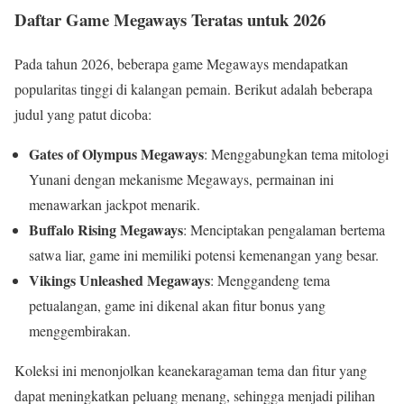
Daftar Game Megaways Teratas untuk 2026
Pada tahun 2026, beberapa game Megaways mendapatkan
popularitas tinggi di kalangan pemain. Berikut adalah beberapa
judul yang patut dicoba:
Gates of Olympus Megaways
: Menggabungkan tema mitologi
Yunani dengan mekanisme Megaways, permainan ini
menawarkan jackpot menarik.
Buffalo Rising Megaways
: Menciptakan pengalaman bertema
satwa liar, game ini memiliki potensi kemenangan yang besar.
Vikings Unleashed Megaways
: Menggandeng tema
petualangan, game ini dikenal akan fitur bonus yang
menggembirakan.
Koleksi ini menonjolkan keanekaragaman tema dan fitur yang
dapat meningkatkan peluang menang, sehingga menjadi pilihan