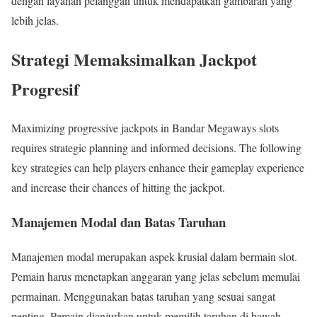
dengan layanan pelanggan untuk mendapatkan gambaran yang
lebih jelas.
Strategi Memaksimalkan Jackpot
Progresif
Maximizing progressive jackpots in Bandar Megaways slots
requires strategic planning and informed decisions. The following
key strategies can help players enhance their gameplay experience
and increase their chances of hitting the jackpot.
Manajemen Modal dan Batas Taruhan
Manajemen modal merupakan aspek krusial dalam bermain slot.
Pemain harus menetapkan anggaran yang jelas sebelum memulai
permainan. Menggunakan batas taruhan yang sesuai sangat
penting. Pemain dianjurkan untuk memilih taruhan di bawah