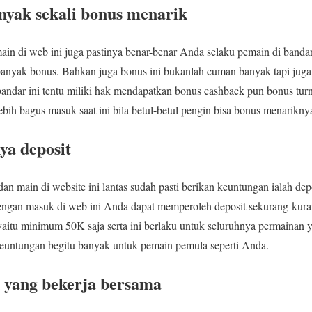
yak sekali bonus menarik
in di web ini juga pastinya benar-benar Anda selaku pemain di banda
banyak bonus. Bahkan juga bonus ini bukanlah cuman banyak tapi juga 
andar ini tentu miliki hak mendapatkan bonus cashback pun bonus tur
lebih bagus masuk saat ini bila betul-betul pengin bisa bonus menarikny
nya deposit
 main di website ini lantas sudah pasti berikan keuntungan ialah depo
engan masuk di web ini Anda dapat memperoleh deposit sekurang-kur
aitu minimum 50K saja serta ini berlaku untuk seluruhnya permainan ya
keuntungan begitu banyak untuk pemain pemula seperti Anda.
 yang bekerja bersama