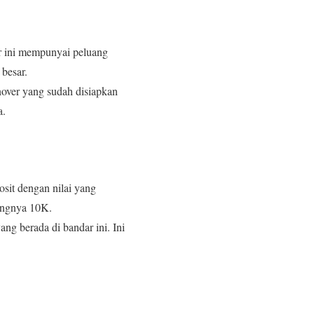
r ini mempunyai peluang
besar.
nover yang sudah disiapkan
a.
sit dengan nilai yang
angnya 10K.
ng berada di bandar ini. Ini