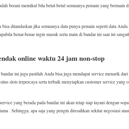
i udah berani memikul bila betul-betul semuanya pemain yang bermain di
a bisa ditandaskan jika semuanya data punya pemain seperti data Anda
pabila benar-benar ingin masuk serta main di bandar ini saat ini sangat
endak online waktu 24 jam non-stop
bandar ini juga pastilah Anda bisa juga mendapat service menarik dari
 situs slots terpercaya serta terbaik menyiapkan customer service yang o
ervice yang berada pada bandar ini akan tetap siap layani dengan sop
lama . Sehingga, apa saja yang pengin diresahkan sekitar negosiasi at