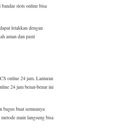
 bandar slots online bisa
 dapat letakkan dengan
lah aman dan pasti
 CS online 24 jam. Lantaran
nline 24 jam benar-benar ini
an bagus buat semuanya
au metode main langsung bisa