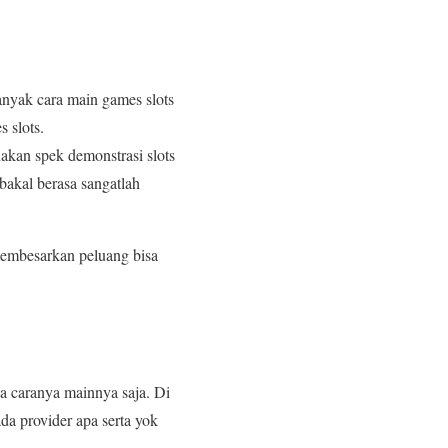
anyak cara main games slots
 slots.
nakan spek demonstrasi slots
bakal berasa sangatlah
membesarkan peluang bisa
a caranya mainnya saja. Di
da provider apa serta yok