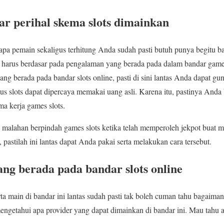
ar perihal skema slots dimainkan
erapa pemain sekaligus terhitung Anda sudah pasti butuh punya begitu b
a harus berdasar pada pengalaman yang berada pada dalam bandar games
g berada pada bandar slots online, pasti di sini lantas Anda dapat gu
us slots dapat dipercaya memakai uang asli. Karena itu, pastinya Anda 
 kerja games slots.
g malahan berpindah games slots ketika telah memperoleh jekpot buat 
, pastilah ini lantas dapat Anda pakai serta melakukan cara tersebut.
ang berada pada bandar slots online
 main di bandar ini lantas sudah pasti tak boleh cuman tahu bagaiman
mengetahui apa provider yang dapat dimainkan di bandar ini. Mau tahu a