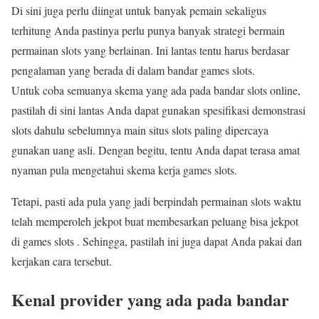
Di sini juga perlu diingat untuk banyak pemain sekaligus
terhitung Anda pastinya perlu punya banyak strategi bermain
permainan slots yang berlainan. Ini lantas tentu harus berdasar
pengalaman yang berada di dalam bandar games slots.
Untuk coba semuanya skema yang ada pada bandar slots online,
pastilah di sini lantas Anda dapat gunakan spesifikasi demonstrasi
slots dahulu sebelumnya main situs slots paling dipercaya
gunakan uang asli. Dengan begitu, tentu Anda dapat terasa amat
nyaman pula mengetahui skema kerja games slots.
Tetapi, pasti ada pula yang jadi berpindah permainan slots waktu
telah memperoleh jekpot buat membesarkan peluang bisa jekpot
di games slots . Sehingga, pastilah ini juga dapat Anda pakai dan
kerjakan cara tersebut.
Kenal provider yang ada pada bandar