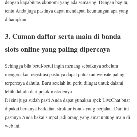
dengan kapabilitas ekonomi yang ada semasing. Dengan begitu,
tentu Anda juga pastinya dapat mendapati keuntungan apa yang
diharapkan.
3. Cuman daftar serta main di banda
slots online yang paling dipercaya
Sehingga bila betul-betul ingin menang sebaiknya sebelum
mengerjakan registrasi pastinya dapat putuskan website paling
terpercaya dahulu. Baru setelah itu perlu diingat untuk dalami
lebih dahulu dari pojok metodenya.
Di sini juga sudah pasti Anda dapat gunakan spek LiveChat buat
dipakai bertanya berkaitan struktur bonus yang berjalan. Dari ini
pastinya Anda bakal simpel jadi orang yang amat untung main di
web ini.