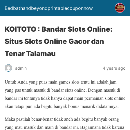
Bedbathandbeyondprintablecouponnow
KOITOTO : Bandar Slots Online:
Situs Slots Online Gacor dan
Tenar Talamau
admin
4 years ago
Untuk Anda yang puas main games slots tentu ini adalah jam
yang pas untuk masuk di bandar slots online. Dengan masuk di
bandar ini tentunya tidak hanya dapat main permainan slots online
akan tetapi pun ada begitu banyak bonus menarik didalamnya.
Maka pastilah benar-benar tidak aneh ada begitu banyak orang
yang mau masuk dan main di bandar ini. Bagaimana tidak karena