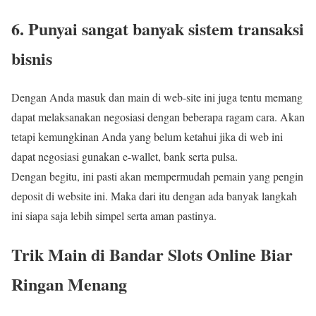
6. Punyai sangat banyak sistem transaksi
bisnis
Dengan Anda masuk dan main di web-site ini juga tentu memang
dapat melaksanakan negosiasi dengan beberapa ragam cara. Akan
tetapi kemungkinan Anda yang belum ketahui jika di web ini
dapat negosiasi gunakan e-wallet, bank serta pulsa.
Dengan begitu, ini pasti akan mempermudah pemain yang pengin
deposit di website ini. Maka dari itu dengan ada banyak langkah
ini siapa saja lebih simpel serta aman pastinya.
Trik Main di Bandar Slots Online Biar
Ringan Menang