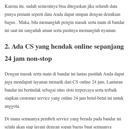
Karena itu, sudah semestinya bisa ditegaskan jika seluruh data
punya pemain seperti data Anda dapat simpan dengan demikian
bagus . Maka, bila memanglah pengin masuk serta main di bandar
ini saat ini sangatlah aman serta pastinya memanglah nyaman.
2. Ada CS yang hendak online sepanjang
24 jam non-stop
Dengan masuk serta main di bandar ini lantas pastilah Anda dapat
juga mendapati layanan menarik dari CS online 24 jam. Lantaran
bandar ini bertindak sebagai situs slots terpercaya serta terbaik
siapkan customer service yang online 24 jam betul-betul ini untuk
anggota.
Di mana semuanya pembeli service yang berada pada bandar ini
selalu akan siap layani dengan sopan bagus buat semuanya