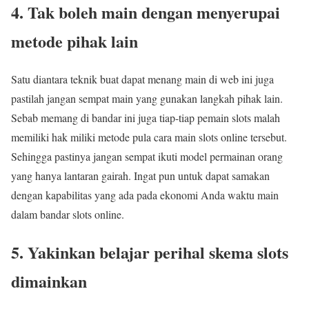
4. Tak boleh main dengan menyerupai
metode pihak lain
Satu diantara teknik buat dapat menang main di web ini juga
pastilah jangan sempat main yang gunakan langkah pihak lain.
Sebab memang di bandar ini juga tiap-tiap pemain slots malah
memiliki hak miliki metode pula cara main slots online tersebut.
Sehingga pastinya jangan sempat ikuti model permainan orang
yang hanya lantaran gairah. Ingat pun untuk dapat samakan
dengan kapabilitas yang ada pada ekonomi Anda waktu main
dalam bandar slots online.
5. Yakinkan belajar perihal skema slots
dimainkan