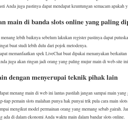
pasti Anda juga pastinya dapat mendapat keuntungan semacam apakah y
n main di banda slots online yang paling d
enang lebih baiknya sebelum lakukan register pastinya dapat putuska
ingat buat studi lebih dulu dari pojok metodenya.
 dapat memanfaatkan spek LiveChat buat dipakai menanyakan berkaita
Anda juga akan ringan jadi orang yang paling mujur main di web-site ini
ain dengan menyerupai teknik pihak lain
dapat menang main di web ini lantas pastilah jangan sampai main yang
ap-tiap pemain slots malahan punya hak punyai trik pula cara main slots 
ampai mengikut model permainan orang yang memang sebab gairah. Jan
g ada di dalam ekonomi Anda waktu main dalam bandar slots online.