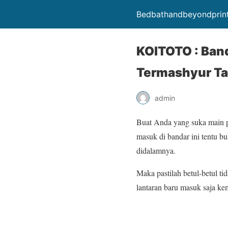
Bedbathandbeyondprin
KOITOTO : Band
Termashyur T
admin
Buat Anda yang suka main pe
masuk di bandar ini tentu b
didalamnya.
Maka pastilah betul-betul t
lantaran baru masuk saja k