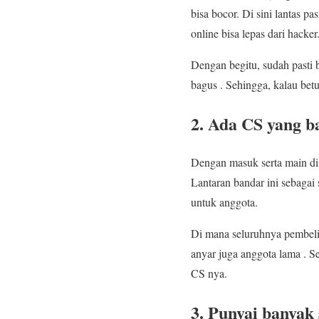
bisa bocor. Di sini lantas p
online bisa lepas dari hacker
Dengan begitu, sudah pasti 
bagus . Sehingga, kalau bet
2. Ada CS yang b
Dengan masuk serta main di 
Lantaran bandar ini sebagai
untuk anggota.
Di mana seluruhnya pembeli 
anyar juga anggota lama . S
CS nya.
3. Punyai banyak