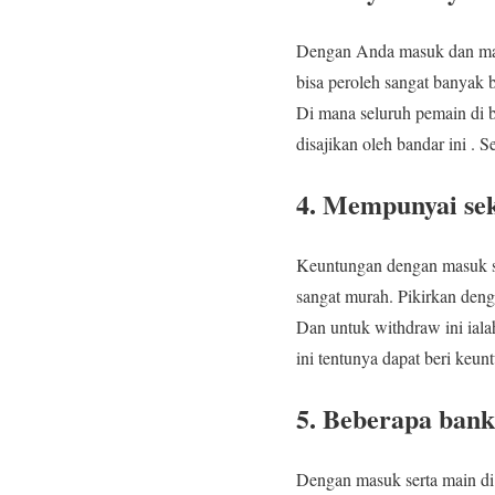
Dengan Anda masuk dan main 
bisa peroleh sangat banyak 
Di mana seluruh pemain di 
disajikan oleh bandar ini .
4. Mempunyai se
Keuntungan dengan masuk ser
sangat murah. Pikirkan deng
Dan untuk withdraw ini iala
ini tentunya dapat beri keu
5. Beberapa bank
Dengan masuk serta main di 