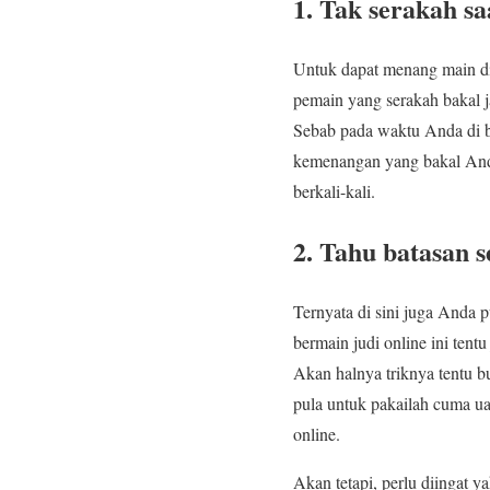
1. Tak serakah s
Untuk dapat menang main di 
pemain yang serakah bakal j
Sebab pada waktu Anda di ba
kemenangan yang bakal Anda
berkali-kali.
2. Tahu batasan 
Ternyata di sini juga Anda 
bermain judi online ini ten
Akan halnya triknya tentu b
pula untuk pakailah cuma ua
online.
Akan tetapi, perlu diingat