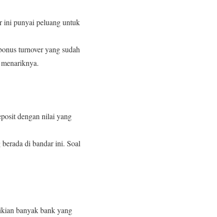
 ini punyai peluang untuk
bonus turnover yang sudah
s menariknya.
posit dengan nilai yang
berada di bandar ini. Soal
mikian banyak bank yang