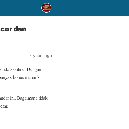
acor dan
4 years ago
r slots online. Dengan
t banyak bonus menarik
andar ini. Bagaimana tidak
esar.