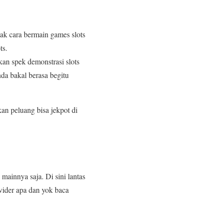
ak cara bermain games slots
ts.
kan spek demonstrasi slots
da bakal berasa begitu
an peluang bisa jekpot di
ainnya saja. Di sini lantas
vider apa dan yok baca