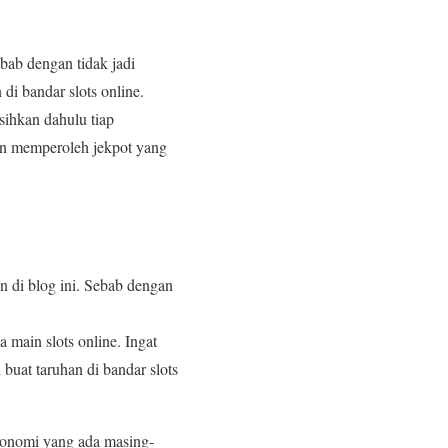
bab dengan tidak jadi
di bandar slots online.
sihkan dahulu tiap
in memperoleh jekpot yang
n di blog ini. Sebab dengan
 main slots online. Ingat
uat taruhan di bandar slots
ekonomi yang ada masing-