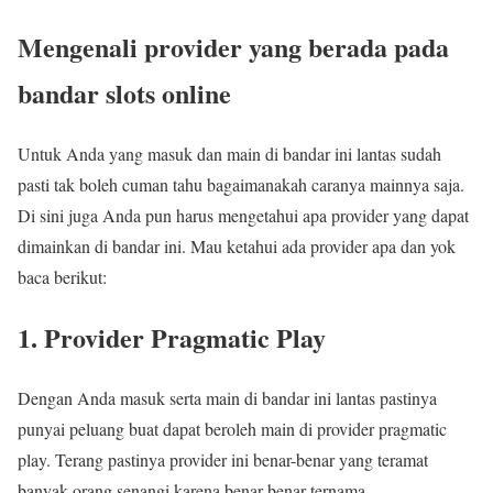
Mengenali provider yang berada pada
bandar slots online
Untuk Anda yang masuk dan main di bandar ini lantas sudah
pasti tak boleh cuman tahu bagaimanakah caranya mainnya saja.
Di sini juga Anda pun harus mengetahui apa provider yang dapat
dimainkan di bandar ini. Mau ketahui ada provider apa dan yok
baca berikut:
1. Provider Pragmatic Play
Dengan Anda masuk serta main di bandar ini lantas pastinya
punyai peluang buat dapat beroleh main di provider pragmatic
play. Terang pastinya provider ini benar-benar yang teramat
banyak orang senangi karena benar-benar ternama.