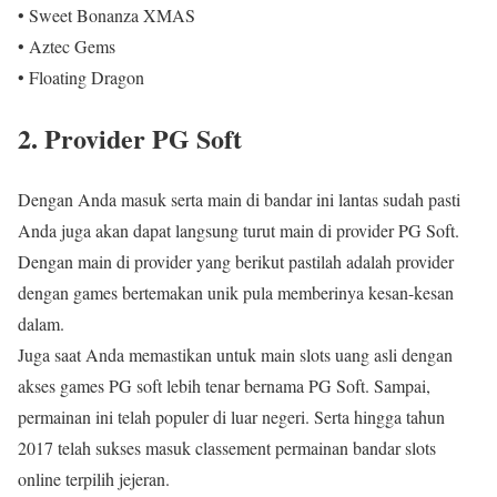
• Sweet Bonanza XMAS
• Aztec Gems
• Floating Dragon
2. Provider PG Soft
Dengan Anda masuk serta main di bandar ini lantas sudah pasti
Anda juga akan dapat langsung turut main di provider PG Soft.
Dengan main di provider yang berikut pastilah adalah provider
dengan games bertemakan unik pula memberinya kesan-kesan
dalam.
Juga saat Anda memastikan untuk main slots uang asli dengan
akses games PG soft lebih tenar bernama PG Soft. Sampai,
permainan ini telah populer di luar negeri. Serta hingga tahun
2017 telah sukses masuk classement permainan bandar slots
online terpilih jejeran.