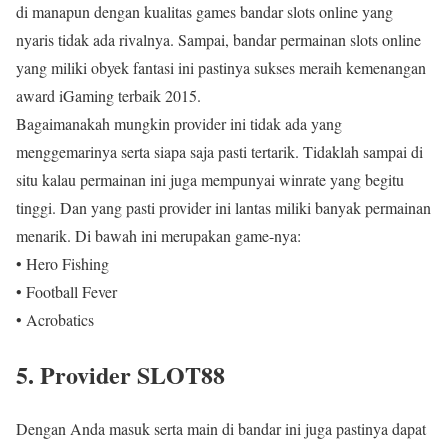
di manapun dengan kualitas games bandar slots online yang
nyaris tidak ada rivalnya. Sampai, bandar permainan slots online
yang miliki obyek fantasi ini pastinya sukses meraih kemenangan
award iGaming terbaik 2015.
Bagaimanakah mungkin provider ini tidak ada yang
menggemarinya serta siapa saja pasti tertarik. Tidaklah sampai di
situ kalau permainan ini juga mempunyai winrate yang begitu
tinggi. Dan yang pasti provider ini lantas miliki banyak permainan
menarik. Di bawah ini merupakan game-nya:
• Hero Fishing
• Football Fever
• Acrobatics
5. Provider SLOT88
Dengan Anda masuk serta main di bandar ini juga pastinya dapat