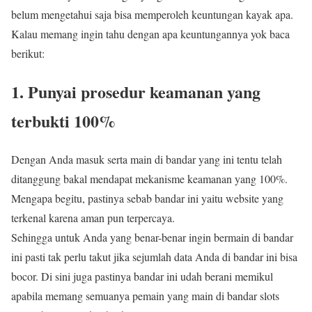
belum mengetahui saja bisa memperoleh keuntungan kayak apa.
Kalau memang ingin tahu dengan apa keuntungannya yok baca
berikut:
1. Punyai prosedur keamanan yang
terbukti 100%
Dengan Anda masuk serta main di bandar yang ini tentu telah
ditanggung bakal mendapat mekanisme keamanan yang 100%.
Mengapa begitu, pastinya sebab bandar ini yaitu website yang
terkenal karena aman pun terpercaya.
Sehingga untuk Anda yang benar-benar ingin bermain di bandar
ini pasti tak perlu takut jika sejumlah data Anda di bandar ini bisa
bocor. Di sini juga pastinya bandar ini udah berani memikul
apabila memang semuanya pemain yang main di bandar slots