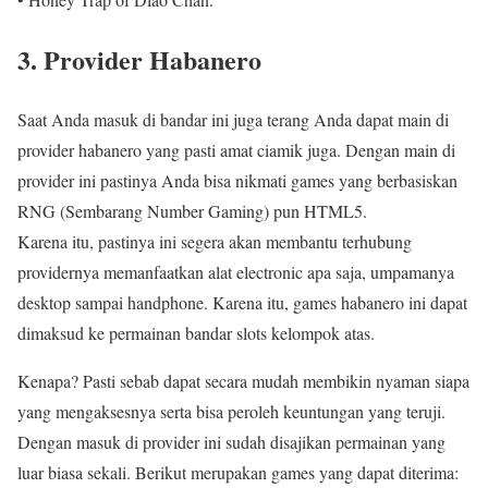
3. Provider Habanero
Saat Anda masuk di bandar ini juga terang Anda dapat main di
provider habanero yang pasti amat ciamik juga. Dengan main di
provider ini pastinya Anda bisa nikmati games yang berbasiskan
RNG (Sembarang Number Gaming) pun HTML5.
Karena itu, pastinya ini segera akan membantu terhubung
providernya memanfaatkan alat electronic apa saja, umpamanya
desktop sampai handphone. Karena itu, games habanero ini dapat
dimaksud ke permainan bandar slots kelompok atas.
Kenapa? Pasti sebab dapat secara mudah membikin nyaman siapa
yang mengaksesnya serta bisa peroleh keuntungan yang teruji.
Dengan masuk di provider ini sudah disajikan permainan yang
luar biasa sekali. Berikut merupakan games yang dapat diterima: