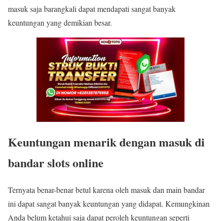
masuk saja barangkali dapat mendapati sangat banyak
keuntungan yang demikian besar.
Keuntungan menarik dengan masuk di
bandar slots online
Ternyata benar-benar betul karena oleh masuk dan main bandar
ini dapat sangat banyak keuntungan yang didapat. Kemungkinan
Anda belum ketahui saja dapat peroleh keuntungan seperti