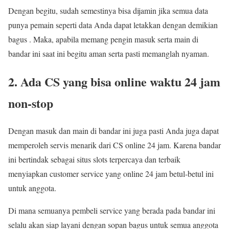
Dengan begitu, sudah semestinya bisa dijamin jika semua data
punya pemain seperti data Anda dapat letakkan dengan demikian
bagus . Maka, apabila memang pengin masuk serta main di
bandar ini saat ini begitu aman serta pasti memanglah nyaman.
2. Ada CS yang bisa online waktu 24 jam
non-stop
Dengan masuk dan main di bandar ini juga pasti Anda juga dapat
memperoleh servis menarik dari CS online 24 jam. Karena bandar
ini bertindak sebagai situs slots terpercaya dan terbaik
menyiapkan customer service yang online 24 jam betul-betul ini
untuk anggota.
Di mana semuanya pembeli service yang berada pada bandar ini
selalu akan siap layani dengan sopan bagus untuk semua anggota