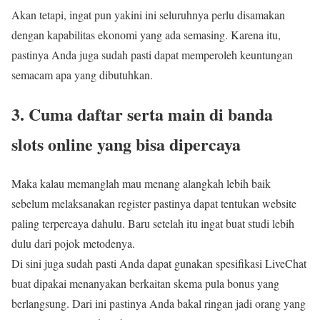
Akan tetapi, ingat pun yakini ini seluruhnya perlu disamakan
dengan kapabilitas ekonomi yang ada semasing. Karena itu,
pastinya Anda juga sudah pasti dapat memperoleh keuntungan
semacam apa yang dibutuhkan.
3. Cuma daftar serta main di banda
slots online yang bisa dipercaya
Maka kalau memanglah mau menang alangkah lebih baik
sebelum melaksanakan register pastinya dapat tentukan website
paling terpercaya dahulu. Baru setelah itu ingat buat studi lebih
dulu dari pojok metodenya.
Di sini juga sudah pasti Anda dapat gunakan spesifikasi LiveChat
buat dipakai menanyakan berkaitan skema pula bonus yang
berlangsung. Dari ini pastinya Anda bakal ringan jadi orang yang