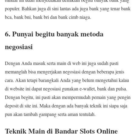
populer. Bahkan juga di sini lantas ada juga bank yang tenar bank
bca, bank bni, bank bri dan bank cimb niaga.
6. Punyai begitu banyak metoda
negosiasi
Dengan Anda masuk serta main di web ini juga sudah pasti
memanglah bisa mengerjakan negosiasi dengan beberapa jenis
cara. Akan tetapi barangkali Anda yang belum mengetahui kalau
di website ini dapat negosiasi gunakan e-wallet, bank dan pulsa.
Dengan begitu, ini pasti akan mempermudah pemain yang pengin
deposit di site ini. Maka dengan ada banyak teknik ini siapa saja
pun akan tambah gampang serta aman tentulah.
Teknik Main di Bandar Slots Online