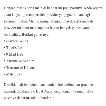
Dengan masuk serta main di bandar ini juga pastinya Anda segera
akan langsung memperoleh provider yang gacor manalagi
kalaupun bukan Microgaming. Dengan masuk serta main di
provider ini tentu memang ada begitu banyak games yang
berkualitas. Berikut game-nya:
• Playboy Wilds
• Tiger’s Ice
• 9 Mad Hats
• Kitsune Adventure
• Treasure of Kilauea
• Match day
Demikianlah berkaitan data bandar slots online dan provider
menarik didalamnya. Buat Anda yang pengen bermain slots
pastinya dapat masuk di bandar ini.