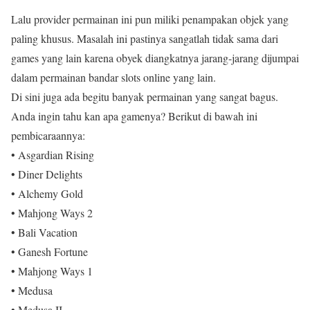
Lalu provider permainan ini pun miliki penampakan objek yang
paling khusus. Masalah ini pastinya sangatlah tidak sama dari
games yang lain karena obyek diangkatnya jarang-jarang dijumpai
dalam permainan bandar slots online yang lain.
Di sini juga ada begitu banyak permainan yang sangat bagus.
Anda ingin tahu kan apa gamenya? Berikut di bawah ini
pembicaraannya:
• Asgardian Rising
• Diner Delights
• Alchemy Gold
• Mahjong Ways 2
• Bali Vacation
• Ganesh Fortune
• Mahjong Ways 1
• Medusa
• Medusa II