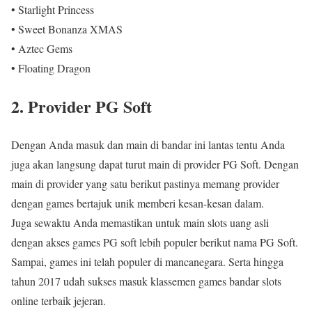
• Starlight Princess
• Sweet Bonanza XMAS
• Aztec Gems
• Floating Dragon
2. Provider PG Soft
Dengan Anda masuk dan main di bandar ini lantas tentu Anda
juga akan langsung dapat turut main di provider PG Soft. Dengan
main di provider yang satu berikut pastinya memang provider
dengan games bertajuk unik memberi kesan-kesan dalam.
Juga sewaktu Anda memastikan untuk main slots uang asli
dengan akses games PG soft lebih populer berikut nama PG Soft.
Sampai, games ini telah populer di mancanegara. Serta hingga
tahun 2017 udah sukses masuk klassemen games bandar slots
online terbaik jejeran.