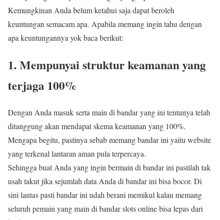
Kemungkinan Anda belum ketahui saja dapat beroleh
keuntungan semacam apa. Apabila memang ingin tahu dengan
apa keuntungannya yok baca berikut:
1. Mempunyai struktur keamanan yang
terjaga 100%
Dengan Anda masuk serta main di bandar yang ini tentunya telah
ditanggung akan mendapat skema keamanan yang 100%.
Mengapa begitu, pastinya sebab memang bandar ini yaitu website
yang terkenal lantaran aman pula terpercaya.
Sehingga buat Anda yang ingin bermain di bandar ini pastilah tak
usah takut jika sejumlah data Anda di bandar ini bisa bocor. Di
sini lantas pasti bandar ini udah berani memikul kalau memang
seluruh pemain yang main di bandar slots online bisa lepas dari