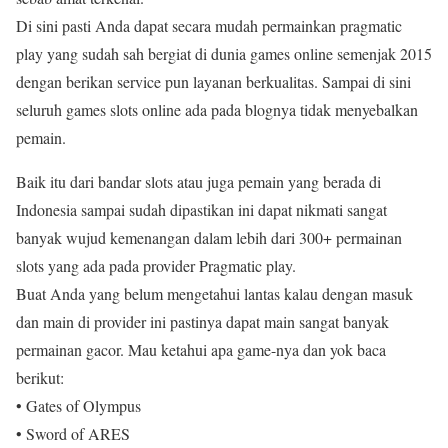
Di sini pasti Anda dapat secara mudah permainkan pragmatic
play yang sudah sah bergiat di dunia games online semenjak 2015
dengan berikan service pun layanan berkualitas. Sampai di sini
seluruh games slots online ada pada blognya tidak menyebalkan
pemain.
Baik itu dari bandar slots atau juga pemain yang berada di
Indonesia sampai sudah dipastikan ini dapat nikmati sangat
banyak wujud kemenangan dalam lebih dari 300+ permainan
slots yang ada pada provider Pragmatic play.
Buat Anda yang belum mengetahui lantas kalau dengan masuk
dan main di provider ini pastinya dapat main sangat banyak
permainan gacor. Mau ketahui apa game-nya dan yok baca
berikut:
• Gates of Olympus
• Sword of ARES