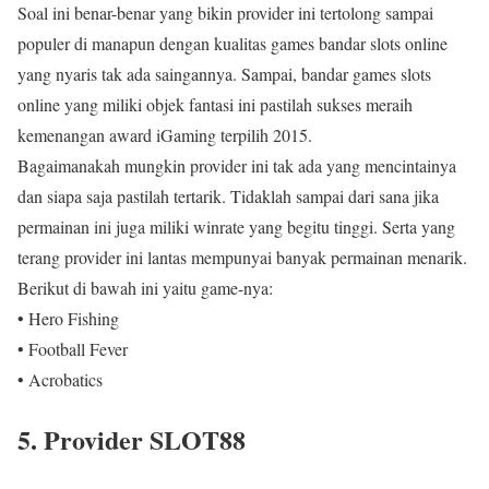
Soal ini benar-benar yang bikin provider ini tertolong sampai
populer di manapun dengan kualitas games bandar slots online
yang nyaris tak ada saingannya. Sampai, bandar games slots
online yang miliki objek fantasi ini pastilah sukses meraih
kemenangan award iGaming terpilih 2015.
Bagaimanakah mungkin provider ini tak ada yang mencintainya
dan siapa saja pastilah tertarik. Tidaklah sampai dari sana jika
permainan ini juga miliki winrate yang begitu tinggi. Serta yang
terang provider ini lantas mempunyai banyak permainan menarik.
Berikut di bawah ini yaitu game-nya:
• Hero Fishing
• Football Fever
• Acrobatics
5. Provider SLOT88