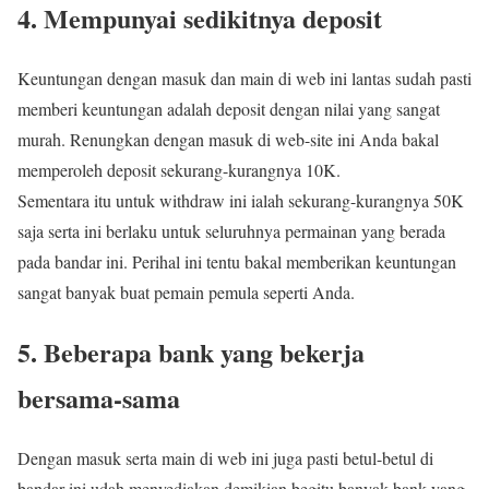
4. Mempunyai sedikitnya deposit
Keuntungan dengan masuk dan main di web ini lantas sudah pasti
memberi keuntungan adalah deposit dengan nilai yang sangat
murah. Renungkan dengan masuk di web-site ini Anda bakal
memperoleh deposit sekurang-kurangnya 10K.
Sementara itu untuk withdraw ini ialah sekurang-kurangnya 50K
saja serta ini berlaku untuk seluruhnya permainan yang berada
pada bandar ini. Perihal ini tentu bakal memberikan keuntungan
sangat banyak buat pemain pemula seperti Anda.
5. Beberapa bank yang bekerja
bersama-sama
Dengan masuk serta main di web ini juga pasti betul-betul di
bandar ini udah menyediakan demikian begitu banyak bank yang