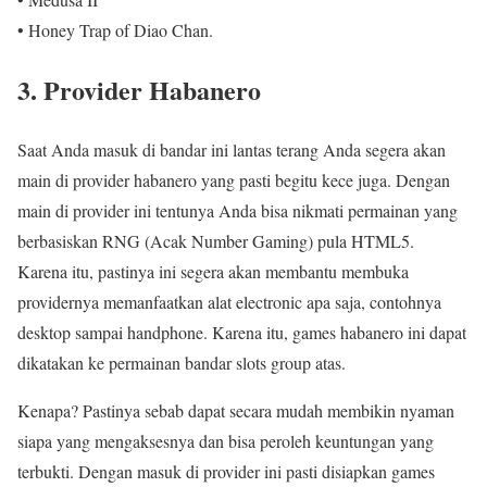
• Honey Trap of Diao Chan.
3. Provider Habanero
Saat Anda masuk di bandar ini lantas terang Anda segera akan
main di provider habanero yang pasti begitu kece juga. Dengan
main di provider ini tentunya Anda bisa nikmati permainan yang
berbasiskan RNG (Acak Number Gaming) pula HTML5.
Karena itu, pastinya ini segera akan membantu membuka
providernya memanfaatkan alat electronic apa saja, contohnya
desktop sampai handphone. Karena itu, games habanero ini dapat
dikatakan ke permainan bandar slots group atas.
Kenapa? Pastinya sebab dapat secara mudah membikin nyaman
siapa yang mengaksesnya dan bisa peroleh keuntungan yang
terbukti. Dengan masuk di provider ini pasti disiapkan games