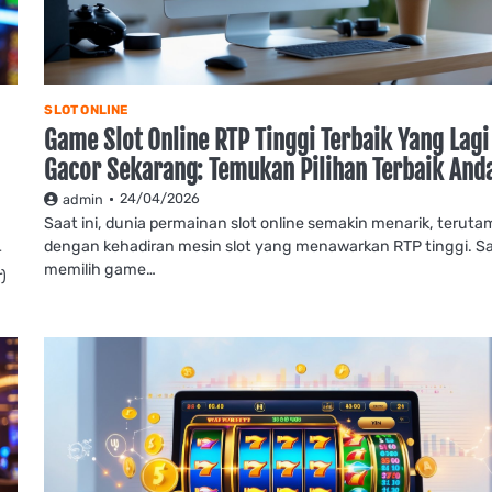
SLOT ONLINE
Game Slot Online RTP Tinggi Terbaik Yang Lagi
Gacor Sekarang: Temukan Pilihan Terbaik And
24/04/2026
admin
Saat ini, dunia permainan slot online semakin menarik, terut
dengan kehadiran mesin slot yang menawarkan RTP tinggi. S
r
memilih game…
)