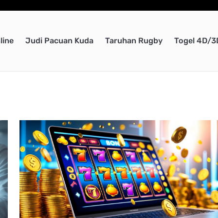
line
Judi Pacuan Kuda
Taruhan Rugby
Togel 4D/3