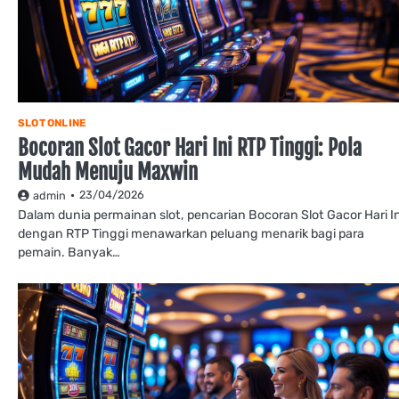
SLOT ONLINE
Bocoran Slot Gacor Hari Ini RTP Tinggi: Pola
Mudah Menuju Maxwin
23/04/2026
admin
Dalam dunia permainan slot, pencarian Bocoran Slot Gacor Hari In
dengan RTP Tinggi menawarkan peluang menarik bagi para
pemain. Banyak…