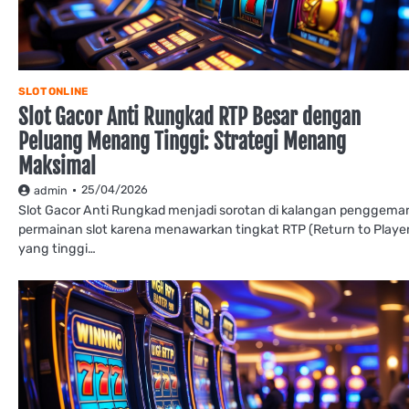
SLOT ONLINE
Slot Gacor Anti Rungkad RTP Besar dengan
Peluang Menang Tinggi: Strategi Menang
Maksimal
25/04/2026
admin
Slot Gacor Anti Rungkad menjadi sorotan di kalangan penggema
permainan slot karena menawarkan tingkat RTP (Return to Player
yang tinggi…