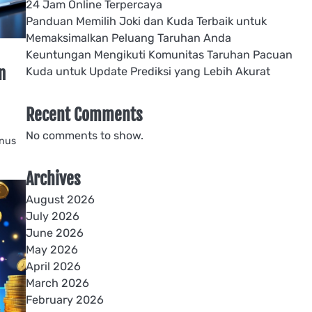
24 Jam Online Terpercaya
Panduan Memilih Joki dan Kuda Terbaik untuk
Memaksimalkan Peluang Taruhan Anda
Keuntungan Mengikuti Komunitas Taruhan Pacuan
n
Kuda untuk Update Prediksi yang Lebih Akurat
Recent Comments
No comments to show.
onus
Archives
August 2026
July 2026
June 2026
May 2026
April 2026
March 2026
February 2026