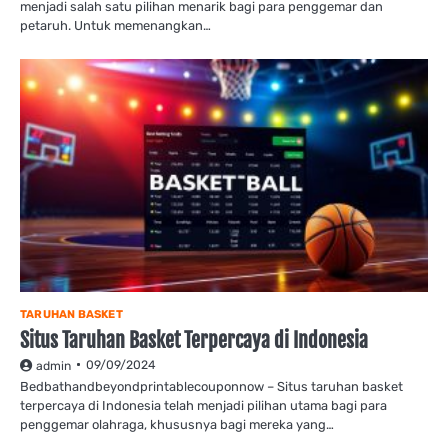
menjadi salah satu pilihan menarik bagi para penggemar dan
petaruh. Untuk memenangkan…
TARUHAN BASKET
Situs Taruhan Basket Terpercaya di Indonesia
09/09/2024
admin
Bedbathandbeyondprintablecouponnow – Situs taruhan basket
terpercaya di Indonesia telah menjadi pilihan utama bagi para
penggemar olahraga, khususnya bagi mereka yang…