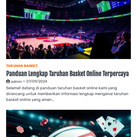
TARUHAN BASKET
Panduan Lengkap Taruhan Basket Online Terpercaya
07/09/2024
admin
Selamat datang di panduan taruhan basket online kami yang
dirancang untuk memberikan informasi lengkap mengenai taruhan
basket online yang aman…