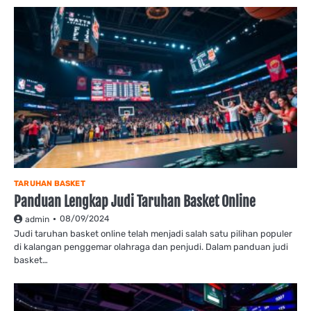
TARUHAN BASKET
Panduan Lengkap Judi Taruhan Basket Online
08/09/2024
admin
Judi taruhan basket online telah menjadi salah satu pilihan populer
di kalangan penggemar olahraga dan penjudi. Dalam panduan judi
basket…