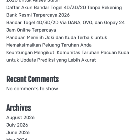
2026 untuk Akses Stabil
Daftar Akun Bandar Togel 4D/3D/2D Tanpa Rekening
Bank Resmi Terpercaya 2026
Bandar Togel 4D/3D/2D Via DANA, OVO, dan Gopay 24
Jam Online Terpercaya
Panduan Memilih Joki dan Kuda Terbaik untuk
Memaksimalkan Peluang Taruhan Anda
Keuntungan Mengikuti Komunitas Taruhan Pacuan Kuda
untuk Update Prediksi yang Lebih Akurat
Recent Comments
No comments to show.
Archives
August 2026
July 2026
June 2026