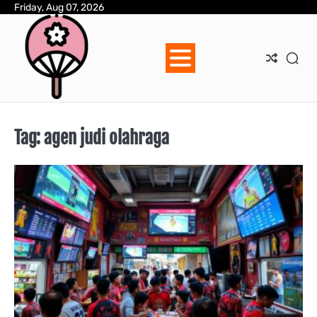
Skip
Friday, Aug 07, 2026
to
content
Tag:
agen judi olahraga