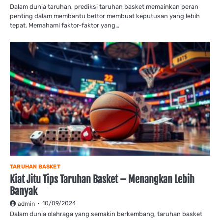
Dalam dunia taruhan, prediksi taruhan basket memainkan peran
penting dalam membantu bettor membuat keputusan yang lebih
tepat. Memahami faktor-faktor yang…
TARUHAN BASKET
Kiat Jitu Tips Taruhan Basket – Menangkan Lebih
Banyak
10/09/2024
admin
Dalam dunia olahraga yang semakin berkembang, taruhan basket