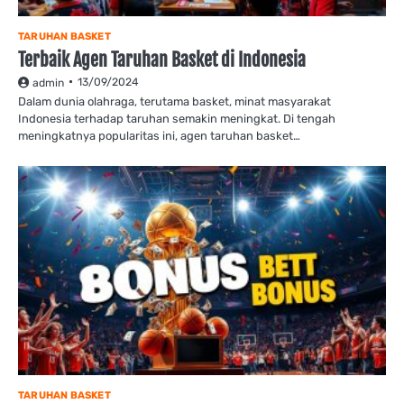
TARUHAN BASKET
Terbaik Agen Taruhan Basket di Indonesia
13/09/2024
admin
Dalam dunia olahraga, terutama basket, minat masyarakat
Indonesia terhadap taruhan semakin meningkat. Di tengah
meningkatnya popularitas ini, agen taruhan basket…
TARUHAN BASKET