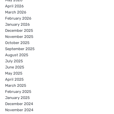
May 2026
April 2026
March 2026
February 2026
January 2026
December 2025
November 2025
October 2025
September 2025
August 2025
July 2025
June 2025
May 2025
April 2025
March 2025
February 2025
January 2025
December 2024
November 2024