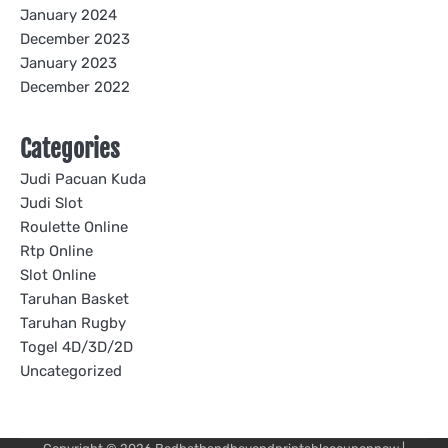
January 2024
December 2023
January 2023
December 2022
Categories
Judi Pacuan Kuda
Judi Slot
Roulette Online
Rtp Online
Slot Online
Taruhan Basket
Taruhan Rugby
Togel 4D/3D/2D
Uncategorized