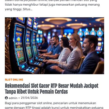
tidak hanya menghibur tetapi juga menawarkan peluang menang
yang tinggi. Situs…
SLOT ONLINE
Rekomendasi Slot Gacor RTP Besar Mudah Jackpot
Tanpa Ribet Untuk Pemain Cerdas
21/04/2026
admin
Bagi para penggemar slot online, pencarian untuk menemukan
game dengan RTP tinggi adalah kunci untuk meningkatkan peluang