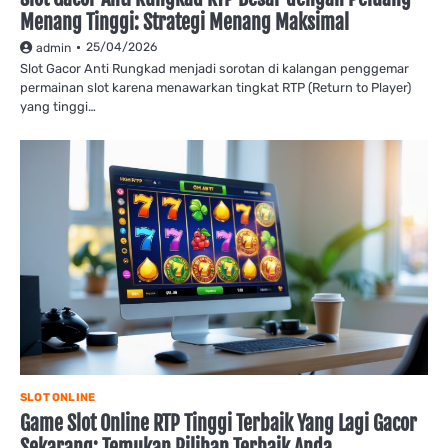
Menang Tinggi: Strategi Menang Maksimal
25/04/2026
admin
Slot Gacor Anti Rungkad menjadi sorotan di kalangan penggemar
permainan slot karena menawarkan tingkat RTP (Return to Player)
yang tinggi…
SLOT ONLINE
Game Slot Online RTP Tinggi Terbaik Yang Lagi Gacor
Sekarang: Temukan Pilihan Terbaik Anda