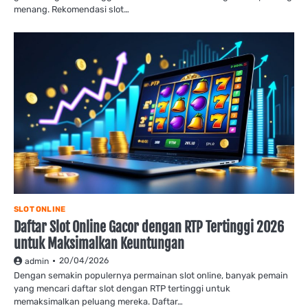
menang. Rekomendasi slot…
SLOT ONLINE
Daftar Slot Online Gacor dengan RTP Tertinggi 2026
untuk Maksimalkan Keuntungan
20/04/2026
admin
Dengan semakin populernya permainan slot online, banyak pemain
yang mencari daftar slot dengan RTP tertinggi untuk
memaksimalkan peluang mereka. Daftar…