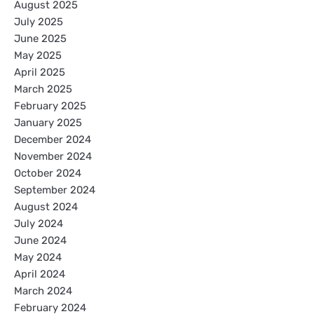
August 2025
July 2025
June 2025
May 2025
April 2025
March 2025
February 2025
January 2025
December 2024
November 2024
October 2024
September 2024
August 2024
July 2024
June 2024
May 2024
April 2024
March 2024
February 2024