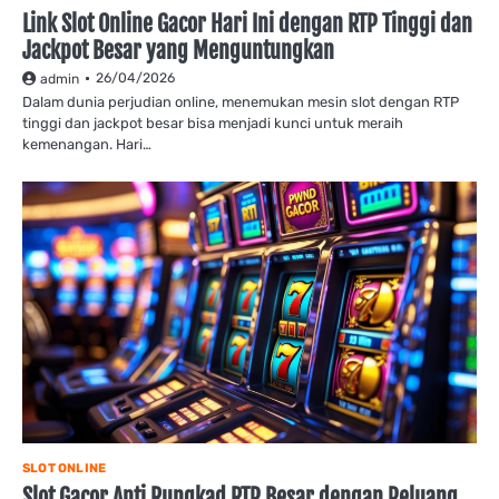
Link Slot Online Gacor Hari Ini dengan RTP Tinggi dan
Jackpot Besar yang Menguntungkan
26/04/2026
admin
Dalam dunia perjudian online, menemukan mesin slot dengan RTP
tinggi dan jackpot besar bisa menjadi kunci untuk meraih
kemenangan. Hari…
SLOT ONLINE
Slot Gacor Anti Rungkad RTP Besar dengan Peluang