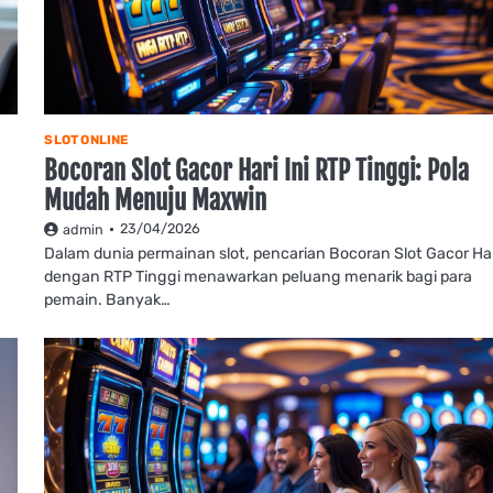
SLOT ONLINE
Bocoran Slot Gacor Hari Ini RTP Tinggi: Pola
Mudah Menuju Maxwin
23/04/2026
admin
Dalam dunia permainan slot, pencarian Bocoran Slot Gacor Hari
dengan RTP Tinggi menawarkan peluang menarik bagi para
pemain. Banyak…