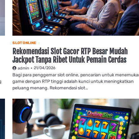
SLOT ONLINE
Rekomendasi Slot Gacor RTP Besar Mudah
Jackpot Tanpa Ribet Untuk Pemain Cerdas
21/04/2026
admin
Bagi para penggemar slot online, pencarian untuk menemuk
g
game dengan RTP tinggi adalah kunci untuk meningkatkan
peluang menang. Rekomendasi slot…