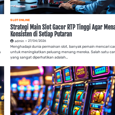
SLOT ONLINE
Strategi Main Slot Gacor RTP Tinggi Agar Men
Konsisten di Setiap Putaran
27/04/2026
admin
Menghadapi dunia permainan slot, banyak pemain mencari ca
s
untuk meningkatkan peluang menang mereka. Salah satu ca
yang sangat diperhatikan adalah…