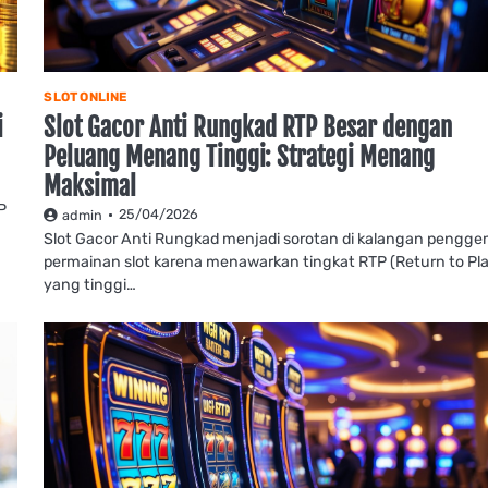
SLOT ONLINE
i
Slot Gacor Anti Rungkad RTP Besar dengan
Peluang Menang Tinggi: Strategi Menang
Maksimal
P
25/04/2026
admin
Slot Gacor Anti Rungkad menjadi sorotan di kalangan pengg
permainan slot karena menawarkan tingkat RTP (Return to Pla
yang tinggi…