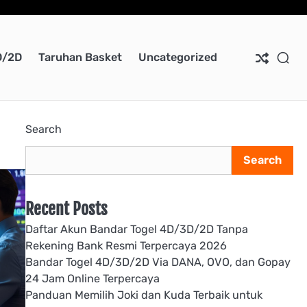
D/2D
Taruhan Basket
Uncategorized
Search
Search
Recent Posts
Daftar Akun Bandar Togel 4D/3D/2D Tanpa
Rekening Bank Resmi Terpercaya 2026
Bandar Togel 4D/3D/2D Via DANA, OVO, dan Gopay
24 Jam Online Terpercaya
Panduan Memilih Joki dan Kuda Terbaik untuk