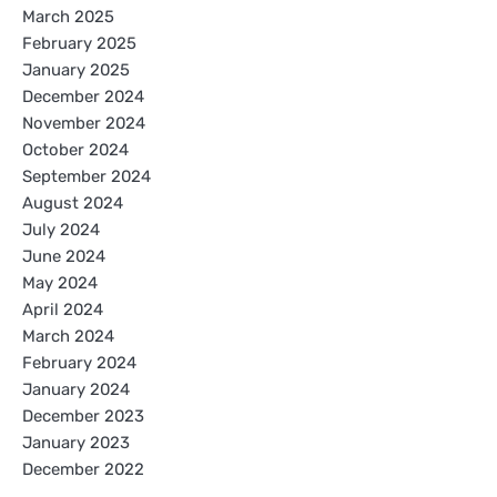
March 2025
February 2025
January 2025
December 2024
November 2024
October 2024
September 2024
August 2024
July 2024
June 2024
May 2024
April 2024
March 2024
February 2024
January 2024
December 2023
January 2023
December 2022