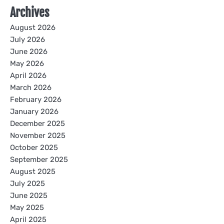
Archives
August 2026
July 2026
June 2026
May 2026
April 2026
March 2026
February 2026
January 2026
December 2025
November 2025
October 2025
September 2025
August 2025
July 2025
June 2025
May 2025
April 2025