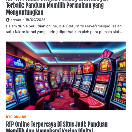
Terbaik: Panduan Memilih Permainan yang
Menguntungkan
18/09/2025
admin
Dalam dunia perjudian online, RTP (Return to Player) menjadi salah
satu faktor kunci yang sering diperhatikan oleh para pemain slot.…
RTP ONLINE
RTP Online Terpercaya Di Situs Judi: Panduan
Memilih dan Memahami Kasino Digital