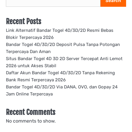
Search
Recent Posts
Link Alternatif Bandar Togel 4D/3D/2D Resmi Bebas
Blokir Terpercaya 2026
Bandar Togel 4D/3D/2D Deposit Pulsa Tanpa Potongan
Terpercaya Dan Aman
Situs Bandar Togel 4D 3D 2D Server Tercepat Anti Lemot
2026 untuk Akses Stabil
Daftar Akun Bandar Togel 4D/3D/2D Tanpa Rekening
Bank Resmi Terpercaya 2026
Bandar Togel 4D/3D/2D Via DANA, OVO, dan Gopay 24
Jam Online Terpercaya
Recent Comments
No comments to show.