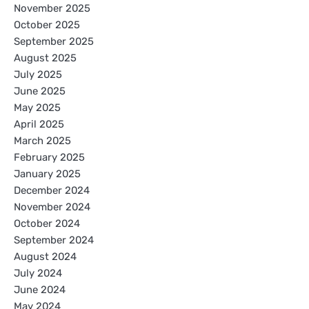
November 2025
October 2025
September 2025
August 2025
July 2025
June 2025
May 2025
April 2025
March 2025
February 2025
January 2025
December 2024
November 2024
October 2024
September 2024
August 2024
July 2024
June 2024
May 2024