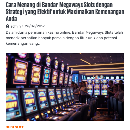
Cara Menang di Bandar Megaways Slots dengan
Strategi yang Efektif untuk Maximalkan Kemenangan
Anda
26/06/2026
admin
Dalam dunia permainan kasino online, Bandar Megaways Slots telah
menarik perhatian banyak pemain dengan fitur unik dan potensi
kemenangan yang…
JUDI SLOT