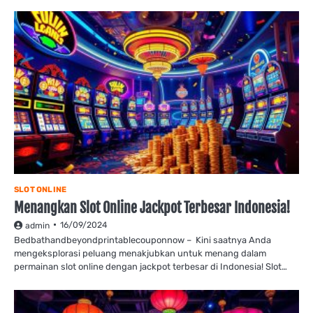
SLOT ONLINE
Menangkan Slot Online Jackpot Terbesar Indonesia!
16/09/2024
admin
Bedbathandbeyondprintablecouponnow – Kini saatnya Anda
mengeksplorasi peluang menakjubkan untuk menang dalam
permainan slot online dengan jackpot terbesar di Indonesia! Slot…