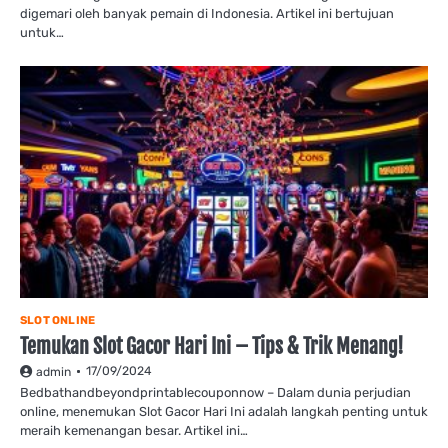
digemari oleh banyak pemain di Indonesia. Artikel ini bertujuan
untuk…
SLOT ONLINE
Temukan Slot Gacor Hari Ini – Tips & Trik Menang!
17/09/2024
admin
Bedbathandbeyondprintablecouponnow – Dalam dunia perjudian
online, menemukan Slot Gacor Hari Ini adalah langkah penting untuk
meraih kemenangan besar. Artikel ini…