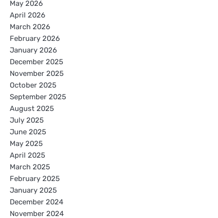
May 2026
April 2026
March 2026
February 2026
January 2026
December 2025
November 2025
October 2025
September 2025
August 2025
July 2025
June 2025
May 2025
April 2025
March 2025
February 2025
January 2025
December 2024
November 2024