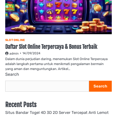
SLOT ONLINE
Daftar Slot Online Terpercaya & Bonus Terbaik
14/09/2024
admin
Dalam dunia perjudian daring, menemukan Slot Online Terpercaya
adalah langkah pertama untuk menikmati pengalaman bermain
yang aman dan menguntungkan. Artikel…
Search
Search
Recent Posts
Situs Bandar Togel 4D 3D 2D Server Tercepat Anti Lemot