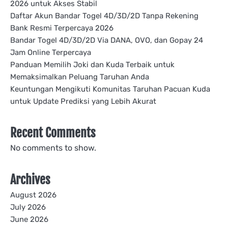
2026 untuk Akses Stabil
Daftar Akun Bandar Togel 4D/3D/2D Tanpa Rekening
Bank Resmi Terpercaya 2026
Bandar Togel 4D/3D/2D Via DANA, OVO, dan Gopay 24
Jam Online Terpercaya
Panduan Memilih Joki dan Kuda Terbaik untuk
Memaksimalkan Peluang Taruhan Anda
Keuntungan Mengikuti Komunitas Taruhan Pacuan Kuda
untuk Update Prediksi yang Lebih Akurat
Recent Comments
No comments to show.
Archives
August 2026
July 2026
June 2026