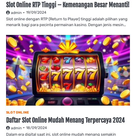
Slot Online RTP Tinggi – Kemenangan Besar Menanti!
19/09/2024
admin
Slot online dengan RTP (Return to Player) tinggi adalah pilihan yang
menarik bagi para pecinta permainan kasino. Dengan jenis mesin…
SLOT ONLINE
Daftar Slot Online Mudah Menang Terpercaya 2024
18/09/2024
admin
Dalam era digital saat ini, slot online mudah menang semakin