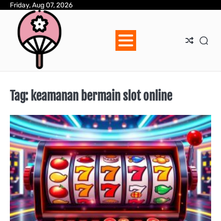
Skip
Friday, Aug 07, 2026
to
content
Tag:
keamanan bermain slot online