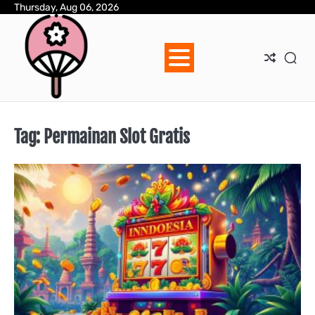
Skip
Thursday, Aug 06, 2026
to
content
Tag:
Permainan Slot Gratis