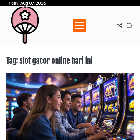
Skip
Friday, Aug 07, 2026
to
content
Tag:
slot gacor online hari ini