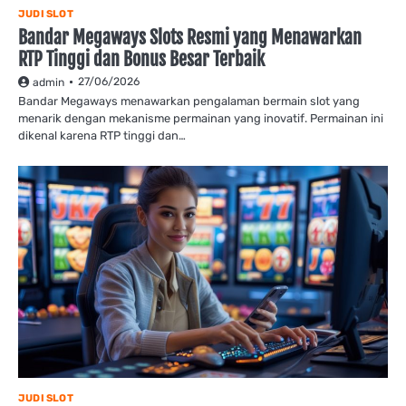
JUDI SLOT
Bandar Megaways Slots Resmi yang Menawarkan
RTP Tinggi dan Bonus Besar Terbaik
27/06/2026
admin
Bandar Megaways menawarkan pengalaman bermain slot yang
menarik dengan mekanisme permainan yang inovatif. Permainan ini
dikenal karena RTP tinggi dan…
JUDI SLOT