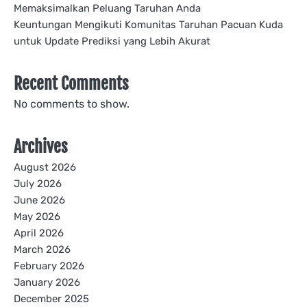
Memaksimalkan Peluang Taruhan Anda
Keuntungan Mengikuti Komunitas Taruhan Pacuan Kuda
untuk Update Prediksi yang Lebih Akurat
Recent Comments
No comments to show.
Archives
August 2026
July 2026
June 2026
May 2026
April 2026
March 2026
February 2026
January 2026
December 2025