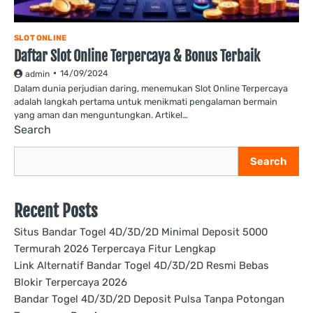
SLOT ONLINE
Daftar Slot Online Terpercaya & Bonus Terbaik
14/09/2024
admin
Dalam dunia perjudian daring, menemukan Slot Online Terpercaya
adalah langkah pertama untuk menikmati pengalaman bermain
yang aman dan menguntungkan. Artikel…
Search
Search
Recent Posts
Situs Bandar Togel 4D/3D/2D Minimal Deposit 5000
Termurah 2026 Terpercaya Fitur Lengkap
Link Alternatif Bandar Togel 4D/3D/2D Resmi Bebas
Blokir Terpercaya 2026
Bandar Togel 4D/3D/2D Deposit Pulsa Tanpa Potongan