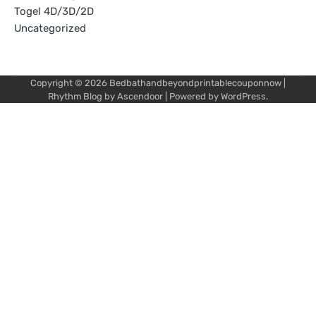
Togel 4D/3D/2D
Uncategorized
Copyright © 2026
Bedbathandbeyondprintablecouponnow
|
Rhythm Blog by
Ascendoor
| Powered by
WordPress
.