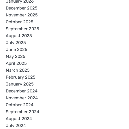
January 2026
December 2025
November 2025
October 2025
September 2025
August 2025
July 2025
June 2025
May 2025
April 2025
March 2025
February 2025
January 2025
December 2024
November 2024
October 2024
September 2024
August 2024
July 2024