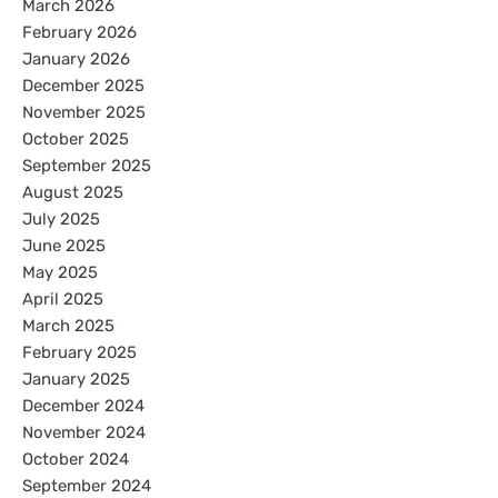
March 2026
February 2026
January 2026
December 2025
November 2025
October 2025
September 2025
August 2025
July 2025
June 2025
May 2025
April 2025
March 2025
February 2025
January 2025
December 2024
November 2024
October 2024
September 2024