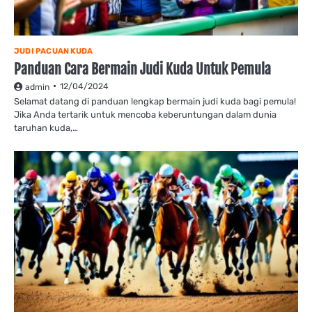
JUDI PACUAN KUDA
Panduan Cara Bermain Judi Kuda Untuk Pemula
12/04/2024
admin
Selamat datang di panduan lengkap bermain judi kuda bagi pemula!
Jika Anda tertarik untuk mencoba keberuntungan dalam dunia
taruhan kuda,…