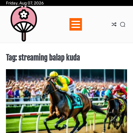
Skip
Friday, Aug 07, 2026
to
content
Tag:
streaming balap kuda