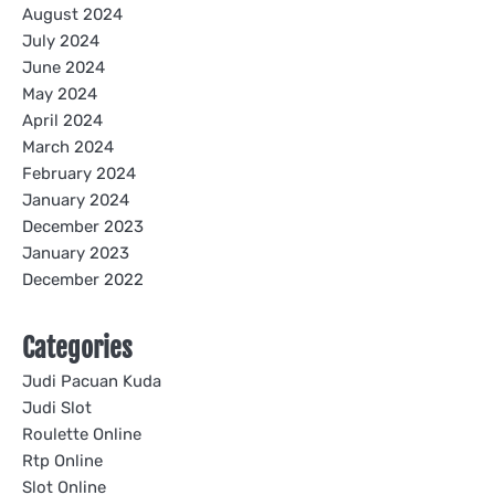
August 2024
July 2024
June 2024
May 2024
April 2024
March 2024
February 2024
January 2024
December 2023
January 2023
December 2022
Categories
Judi Pacuan Kuda
Judi Slot
Roulette Online
Rtp Online
Slot Online