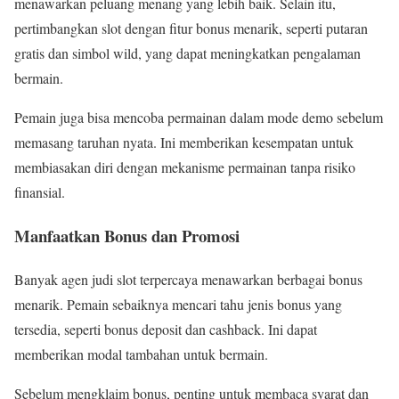
menawarkan peluang menang yang lebih baik. Selain itu,
pertimbangkan slot dengan fitur bonus menarik, seperti putaran
gratis dan simbol wild, yang dapat meningkatkan pengalaman
bermain.
Pemain juga bisa mencoba permainan dalam mode demo sebelum
memasang taruhan nyata. Ini memberikan kesempatan untuk
membiasakan diri dengan mekanisme permainan tanpa risiko
finansial.
Manfaatkan Bonus dan Promosi
Banyak agen judi slot terpercaya menawarkan berbagai bonus
menarik. Pemain sebaiknya mencari tahu jenis bonus yang
tersedia, seperti bonus deposit dan cashback. Ini dapat
memberikan modal tambahan untuk bermain.
Sebelum mengklaim bonus, penting untuk membaca syarat dan