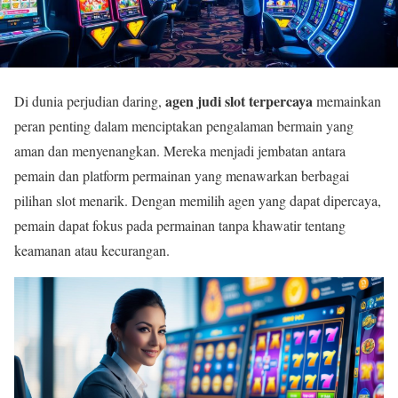
agen judi slot terpercaya
Di dunia perjudian daring,
memainkan
peran penting dalam menciptakan pengalaman bermain yang
aman dan menyenangkan. Mereka menjadi jembatan antara
pemain dan platform permainan yang menawarkan berbagai
pilihan slot menarik. Dengan memilih agen yang dapat dipercaya,
pemain dapat fokus pada permainan tanpa khawatir tentang
keamanan atau kecurangan.