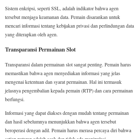
Sistem enkripsi, seperti SSL, adalah indikator bahwa agen
tersebut menjaga keamanan data. Pemain disarankan untuk
mencari informasi tentang kebijakan privasi dan perlindungan data
yang diterapkan oleh agen.
Transparansi Permainan Slot
Transparansi dalam permainan slot sangat penting. Pemain harus
memastikan bahwa agen menyediakan informasi yang jelas
mengenai ketentuan dan syarat permainan. Hal ini termasuk
jelasnya pengembalian kepada pemain (RTP) dan cara permainan
berfungsi.
Informasi yang dapat diakses dengan mudah tentang permainan
dan hasil sebelumnya menunjukkan bahwa agen tersebut
beroperasi dengan adil. Pemain harus merasa percaya diri bahwa
setiap putaran adalah acak dan tidak ada manipulasi.