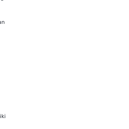
an
iki