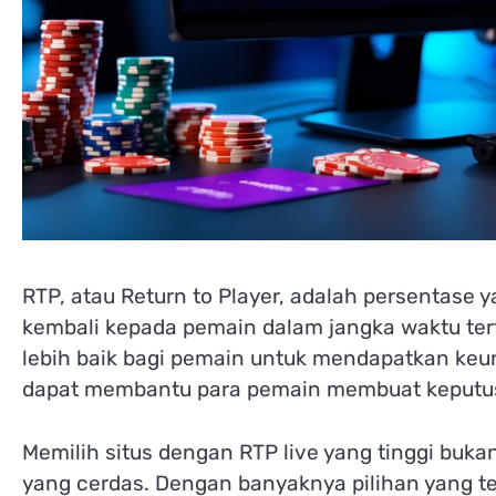
RTP, atau Return to Player, adalah persentas
kembali kepada pemain dalam jangka waktu ter
lebih baik bagi pemain untuk mendapatkan keun
dapat membantu para pemain membuat keputusa
Memilih situs dengan RTP live yang tinggi buka
yang cerdas. Dengan banyaknya pilihan yang ter