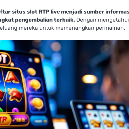
ftar situs slot RTP live menjadi sumber informas
ngkat pengembalian terbaik.
Dengan mengetahui
n peluang mereka untuk memenangkan permainan.