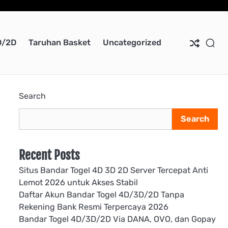
D/2D
Taruhan Basket
Uncategorized
Search
Search
Recent Posts
Situs Bandar Togel 4D 3D 2D Server Tercepat Anti
Lemot 2026 untuk Akses Stabil
Daftar Akun Bandar Togel 4D/3D/2D Tanpa
Rekening Bank Resmi Terpercaya 2026
Bandar Togel 4D/3D/2D Via DANA, OVO, dan Gopay