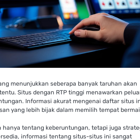
e yang menunjukkan seberapa banyak taruhan akan
tentu. Situs dengan RTP tinggi menawarkan pelu
tungan. Informasi akurat mengenai daftar situs in
n yang lebih bijak dalam memilih tempat bermai
n hanya tentang keberuntungan, tetapi juga strate
sedia, informasi tentang situs-situs ini sangat