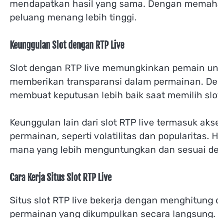
mendapatkan hasil yang sama. Dengan memaha
peluang menang lebih tinggi.
Keunggulan Slot dengan RTP Live
Slot dengan RTP live memungkinkan pemain unt
memberikan transparansi dalam permainan. Den
membuat keputusan lebih baik saat memilih slo
Keunggulan lain dari slot RTP live termasuk akse
permainan, seperti volatilitas dan popularitas
mana yang lebih menguntungkan dan sesuai de
Cara Kerja Situs Slot RTP Live
Situs slot RTP live bekerja dengan menghitun
permainan yang dikumpulkan secara langsung. 