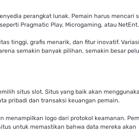
penyedia perangkat lunak. Pemain harus mencari s
seperti Pragmatic Play, Microgaming, atau NetEnt.
 tinggi, grafis menarik, dan fitur inovatif. Varias
arena semakin banyak pilihan, semakin besar pel
milih situs slot. Situs yang baik akan menggunak
ata pribadi dan transaksi keuangan pemain.
an menampilkan logo dari protokol keamanan. Pe
 situs untuk memastikan bahwa data mereka akan