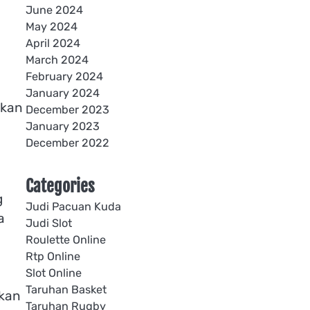
June 2024
May 2024
April 2024
March 2024
February 2024
January 2024
tkan
December 2023
January 2023
December 2022
Categories
g
Judi Pacuan Kuda
a
Judi Slot
Roulette Online
Rtp Online
Slot Online
Taruhan Basket
akan
Taruhan Rugby