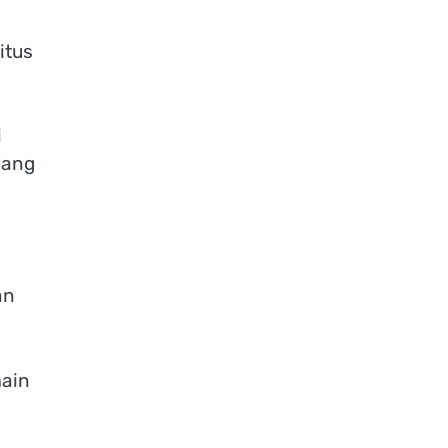
itus
i
uang
an
main