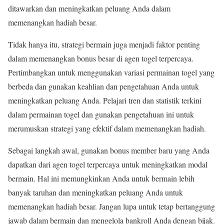
ditawarkan dan meningkatkan peluang Anda dalam
memenangkan hadiah besar.
Tidak hanya itu, strategi bermain juga menjadi faktor penting
dalam memenangkan bonus besar di agen togel terpercaya.
Pertimbangkan untuk menggunakan variasi permainan togel yang
berbeda dan gunakan keahlian dan pengetahuan Anda untuk
meningkatkan peluang Anda. Pelajari tren dan statistik terkini
dalam permainan togel dan gunakan pengetahuan ini untuk
merumuskan strategi yang efektif dalam memenangkan hadiah.
Sebagai langkah awal, gunakan bonus member baru yang Anda
dapatkan dari agen togel terpercaya untuk meningkatkan modal
bermain. Hal ini memungkinkan Anda untuk bermain lebih
banyak taruhan dan meningkatkan peluang Anda untuk
memenangkan hadiah besar. Jangan lupa untuk tetap bertanggung
jawab dalam bermain dan mengelola bankroll Anda dengan bijak.