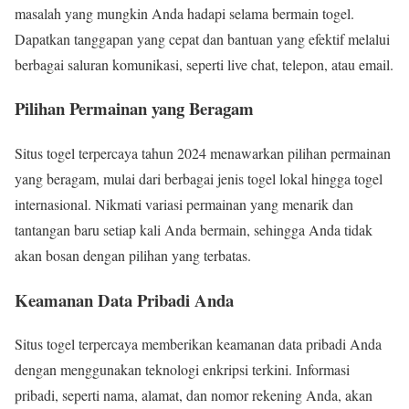
masalah yang mungkin Anda hadapi selama bermain togel.
Dapatkan tanggapan yang cepat dan bantuan yang efektif melalui
berbagai saluran komunikasi, seperti live chat, telepon, atau email.
Pilihan Permainan yang Beragam
Situs togel terpercaya tahun 2024 menawarkan pilihan permainan
yang beragam, mulai dari berbagai jenis togel lokal hingga togel
internasional. Nikmati variasi permainan yang menarik dan
tantangan baru setiap kali Anda bermain, sehingga Anda tidak
akan bosan dengan pilihan yang terbatas.
Keamanan Data Pribadi Anda
Situs togel terpercaya memberikan keamanan data pribadi Anda
dengan menggunakan teknologi enkripsi terkini. Informasi
pribadi, seperti nama, alamat, dan nomor rekening Anda, akan