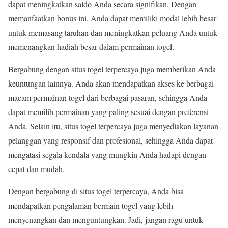
dapat meningkatkan saldo Anda secara signifikan. Dengan
memanfaatkan bonus ini, Anda dapat memiliki modal lebih besar
untuk memasang taruhan dan meningkatkan peluang Anda untuk
memenangkan hadiah besar dalam permainan togel.
Bergabung dengan situs togel terpercaya juga memberikan Anda
keuntungan lainnya. Anda akan mendapatkan akses ke berbagai
macam permainan togel dari berbagai pasaran, sehingga Anda
dapat memilih permainan yang paling sesuai dengan preferensi
Anda. Selain itu, situs togel terpercaya juga menyediakan layanan
pelanggan yang responsif dan profesional, sehingga Anda dapat
mengatasi segala kendala yang mungkin Anda hadapi dengan
cepat dan mudah.
Dengan bergabung di situs togel terpercaya, Anda bisa
mendapatkan pengalaman bermain togel yang lebih
menyenangkan dan menguntungkan. Jadi, jangan ragu untuk