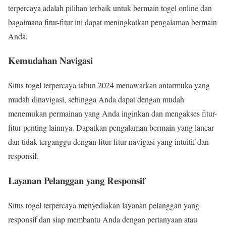
terpercaya adalah pilihan terbaik untuk bermain togel online dan
bagaimana fitur-fitur ini dapat meningkatkan pengalaman bermain
Anda.
Kemudahan Navigasi
Situs togel terpercaya tahun 2024 menawarkan antarmuka yang
mudah dinavigasi, sehingga Anda dapat dengan mudah
menemukan permainan yang Anda inginkan dan mengakses fitur-
fitur penting lainnya. Dapatkan pengalaman bermain yang lancar
dan tidak terganggu dengan fitur-fitur navigasi yang intuitif dan
responsif.
Layanan Pelanggan yang Responsif
Situs togel terpercaya menyediakan layanan pelanggan yang
responsif dan siap membantu Anda dengan pertanyaan atau