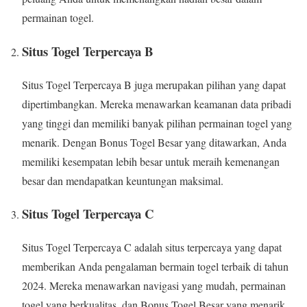
permainan togel.
Situs Togel Terpercaya B
Situs Togel Terpercaya B juga merupakan pilihan yang dapat
dipertimbangkan. Mereka menawarkan keamanan data pribadi
yang tinggi dan memiliki banyak pilihan permainan togel yang
menarik. Dengan Bonus Togel Besar yang ditawarkan, Anda
memiliki kesempatan lebih besar untuk meraih kemenangan
besar dan mendapatkan keuntungan maksimal.
Situs Togel Terpercaya C
Situs Togel Terpercaya C adalah situs terpercaya yang dapat
memberikan Anda pengalaman bermain togel terbaik di tahun
2024. Mereka menawarkan navigasi yang mudah, permainan
togel yang berkualitas, dan Bonus Togel Besar yang menarik.