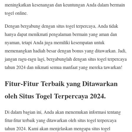
meningkatkan kesenangan dan keuntungan Anda dalam bermain
togel online.
Dengan bergabung dengan situs togel terpercaya, Anda tidak
hanya dapat menikmati pengalaman bermain yang aman dan
nyaman, tetapi Anda juga memiliki kesempatan untuk
memenangkan hadiah besar dengan bonus yang ditawarkan. Jadi,
jangan ragu-ragu lagi, bergabunglah dengan situs togel terpercaya
tahun 2024 dan nikmati semua manfaat yang mereka tawarkan!
Fitur-Fitur Terbaik yang Ditawarkan
oleh Situs Togel Terpercaya 2024.
Di dalam bagian ini, Anda akan menemukan informasi tentang
fitur-fitur terbaik yang ditawarkan oleh situs togel terpercaya
tahun 2024. Kami akan menjelaskan mengapa situs togel