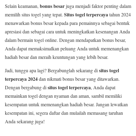
bonus besar
Selain keamanan,
juga menjadi faktor penting dalam
Situs togel terpercaya
memilih situs togel yang tepat.
tahun 2024
menawarkan bonus besar kepada para pemainnya sebagai bentuk
apresiasi dan sebagai cara untuk meningkatkan kesenangan Anda
dalam bermain togel online. Dengan mendapatkan bonus besar,
Anda dapat memaksimalkan peluang Anda untuk memenangkan
hadiah besar dan meraih keuntungan yang lebih besar.
situs togel
Jadi, tunggu apa lagi? Bergabunglah sekarang di
terpercaya 2024
dan nikmati bonus besar yang ditawarkan.
situs togel terpercaya
Dengan bergabung di
, Anda dapat
memainkan togel dengan nyaman dan aman, sambil memiliki
kesempatan untuk memenangkan hadiah besar. Jangan lewatkan
kesempatan ini, segera daftar dan mulailah memasang taruhan
Anda sekarang juga!