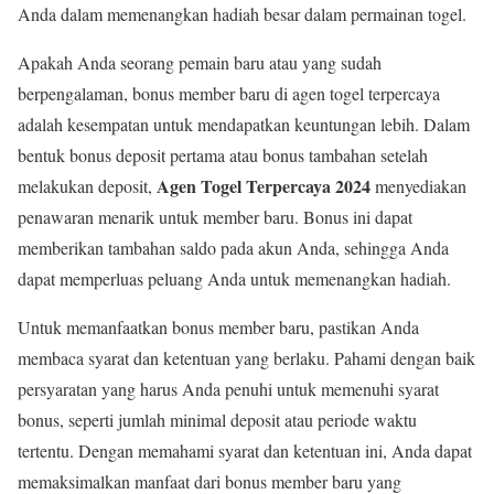
Anda dalam memenangkan hadiah besar dalam permainan togel.
Apakah Anda seorang pemain baru atau yang sudah
berpengalaman, bonus member baru di agen togel terpercaya
adalah kesempatan untuk mendapatkan keuntungan lebih. Dalam
bentuk bonus deposit pertama atau bonus tambahan setelah
Agen Togel Terpercaya 2024
melakukan deposit,
menyediakan
penawaran menarik untuk member baru. Bonus ini dapat
memberikan tambahan saldo pada akun Anda, sehingga Anda
dapat memperluas peluang Anda untuk memenangkan hadiah.
Untuk memanfaatkan bonus member baru, pastikan Anda
membaca syarat dan ketentuan yang berlaku. Pahami dengan baik
persyaratan yang harus Anda penuhi untuk memenuhi syarat
bonus, seperti jumlah minimal deposit atau periode waktu
tertentu. Dengan memahami syarat dan ketentuan ini, Anda dapat
memaksimalkan manfaat dari bonus member baru yang