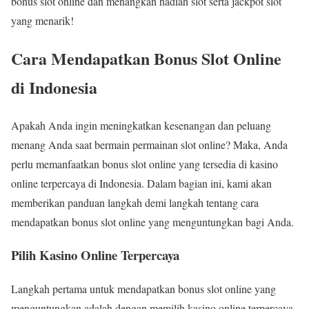
bonus slot online dan menangkan hadiah slot serta jackpot slot
yang menarik!
Cara Mendapatkan Bonus Slot Online
di Indonesia
Apakah Anda ingin meningkatkan kesenangan dan peluang
menang Anda saat bermain permainan slot online? Maka, Anda
perlu memanfaatkan bonus slot online yang tersedia di kasino
online terpercaya di Indonesia. Dalam bagian ini, kami akan
memberikan panduan langkah demi langkah tentang cara
mendapatkan bonus slot online yang menguntungkan bagi Anda.
Pilih Kasino Online Terpercaya
Langkah pertama untuk mendapatkan bonus slot online yang
menguntungkan adalah dengan memilih kasino online terpercaya.