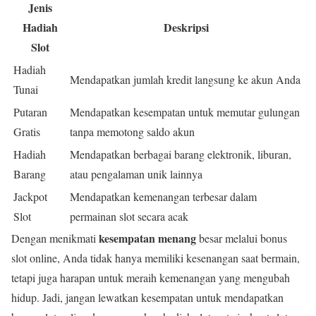
Jenis
Hadiah
Deskripsi
Slot
Hadiah
Mendapatkan jumlah kredit langsung ke akun Anda
Tunai
Putaran
Mendapatkan kesempatan untuk memutar gulungan
Gratis
tanpa memotong saldo akun
Hadiah
Mendapatkan berbagai barang elektronik, liburan,
Barang
atau pengalaman unik lainnya
Jackpot
Mendapatkan kemenangan terbesar dalam
Slot
permainan slot secara acak
kesempatan menang
Dengan menikmati
besar melalui bonus
slot online, Anda tidak hanya memiliki kesenangan saat bermain,
tetapi juga harapan untuk meraih kemenangan yang mengubah
hidup. Jadi, jangan lewatkan kesempatan untuk mendapatkan