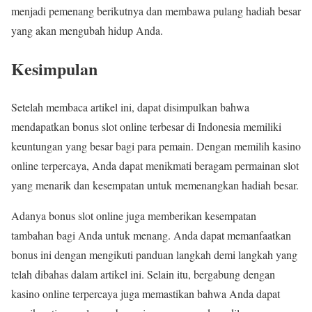
menjadi pemenang berikutnya dan membawa pulang hadiah besar
yang akan mengubah hidup Anda.
Kesimpulan
Setelah membaca artikel ini, dapat disimpulkan bahwa
mendapatkan bonus slot online terbesar di Indonesia memiliki
keuntungan yang besar bagi para pemain. Dengan memilih kasino
online terpercaya, Anda dapat menikmati beragam permainan slot
yang menarik dan kesempatan untuk memenangkan hadiah besar.
Adanya bonus slot online juga memberikan kesempatan
tambahan bagi Anda untuk menang. Anda dapat memanfaatkan
bonus ini dengan mengikuti panduan langkah demi langkah yang
telah dibahas dalam artikel ini. Selain itu, bergabung dengan
kasino online terpercaya juga memastikan bahwa Anda dapat