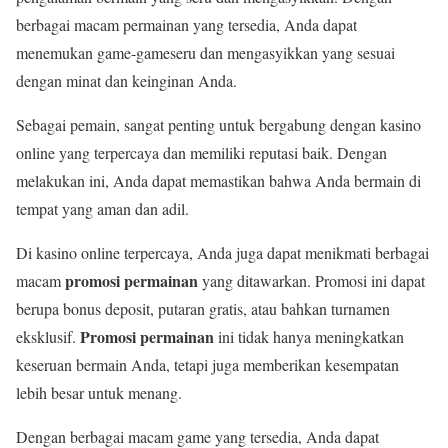
berbagai macam permainan yang tersedia, Anda dapat
menemukan game-gameseru dan mengasyikkan yang sesuai
dengan minat dan keinginan Anda.
Sebagai pemain, sangat penting untuk bergabung dengan kasino
online yang terpercaya dan memiliki reputasi baik. Dengan
melakukan ini, Anda dapat memastikan bahwa Anda bermain di
tempat yang aman dan adil.
Di kasino online terpercaya, Anda juga dapat menikmati berbagai
promosi permainan
macam
yang ditawarkan. Promosi ini dapat
berupa bonus deposit, putaran gratis, atau bahkan turnamen
Promosi permainan
eksklusif.
ini tidak hanya meningkatkan
keseruan bermain Anda, tetapi juga memberikan kesempatan
lebih besar untuk menang.
Dengan berbagai macam game yang tersedia, Anda dapat