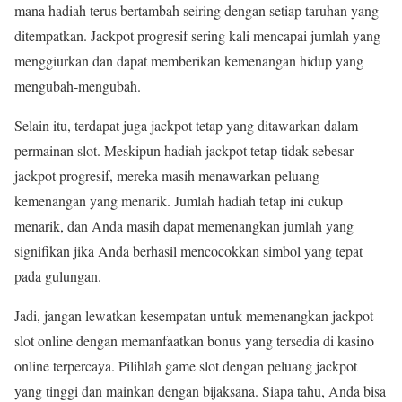
mana hadiah terus bertambah seiring dengan setiap taruhan yang
ditempatkan. Jackpot progresif sering kali mencapai jumlah yang
menggiurkan dan dapat memberikan kemenangan hidup yang
mengubah-mengubah.
Selain itu, terdapat juga jackpot tetap yang ditawarkan dalam
permainan slot. Meskipun hadiah jackpot tetap tidak sebesar
jackpot progresif, mereka masih menawarkan peluang
kemenangan yang menarik. Jumlah hadiah tetap ini cukup
menarik, dan Anda masih dapat memenangkan jumlah yang
signifikan jika Anda berhasil mencocokkan simbol yang tepat
pada gulungan.
Jadi, jangan lewatkan kesempatan untuk memenangkan jackpot
slot online dengan memanfaatkan bonus yang tersedia di kasino
online terpercaya. Pilihlah game slot dengan peluang jackpot
yang tinggi dan mainkan dengan bijaksana. Siapa tahu, Anda bisa