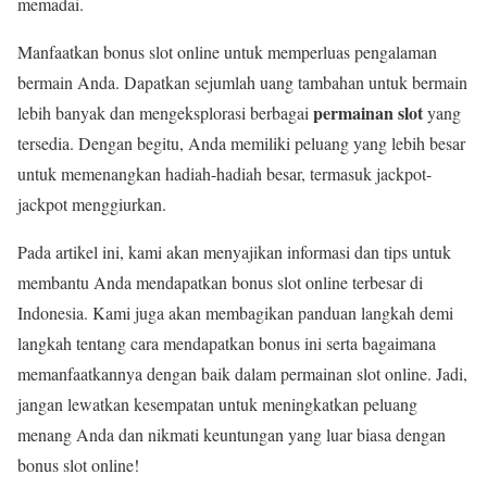
memadai.
Manfaatkan bonus slot online untuk memperluas pengalaman
bermain Anda. Dapatkan sejumlah uang tambahan untuk bermain
permainan slot
lebih banyak dan mengeksplorasi berbagai
yang
tersedia. Dengan begitu, Anda memiliki peluang yang lebih besar
untuk memenangkan hadiah-hadiah besar, termasuk jackpot-
jackpot menggiurkan.
Pada artikel ini, kami akan menyajikan informasi dan tips untuk
membantu Anda mendapatkan bonus slot online terbesar di
Indonesia. Kami juga akan membagikan panduan langkah demi
langkah tentang cara mendapatkan bonus ini serta bagaimana
memanfaatkannya dengan baik dalam permainan slot online. Jadi,
jangan lewatkan kesempatan untuk meningkatkan peluang
menang Anda dan nikmati keuntungan yang luar biasa dengan
bonus slot online!