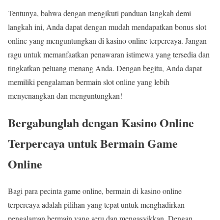
Tentunya, bahwa dengan mengikuti panduan langkah demi
langkah ini, Anda dapat dengan mudah mendapatkan bonus slot
online yang menguntungkan di kasino online terpercaya. Jangan
ragu untuk memanfaatkan penawaran istimewa yang tersedia dan
tingkatkan peluang menang Anda. Dengan begitu, Anda dapat
memiliki pengalaman bermain slot online yang lebih
menyenangkan dan menguntungkan!
Bergabunglah dengan Kasino Online
Terpercaya untuk Bermain Game
Online
Bagi para pecinta game online, bermain di kasino online
terpercaya adalah pilihan yang tepat untuk menghadirkan
pengalaman bermain yang seru dan mengasyikkan. Dengan