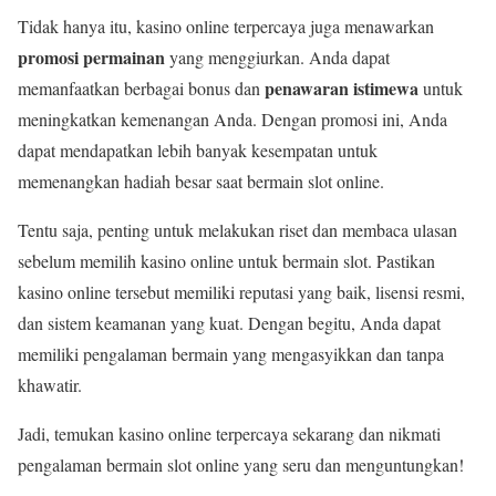
Tidak hanya itu, kasino online terpercaya juga menawarkan
promosi permainan
yang menggiurkan. Anda dapat
penawaran istimewa
memanfaatkan berbagai bonus dan
untuk
meningkatkan kemenangan Anda. Dengan promosi ini, Anda
dapat mendapatkan lebih banyak kesempatan untuk
memenangkan hadiah besar saat bermain slot online.
Tentu saja, penting untuk melakukan riset dan membaca ulasan
sebelum memilih kasino online untuk bermain slot. Pastikan
kasino online tersebut memiliki reputasi yang baik, lisensi resmi,
dan sistem keamanan yang kuat. Dengan begitu, Anda dapat
memiliki pengalaman bermain yang mengasyikkan dan tanpa
khawatir.
Jadi, temukan kasino online terpercaya sekarang dan nikmati
pengalaman bermain slot online yang seru dan menguntungkan!