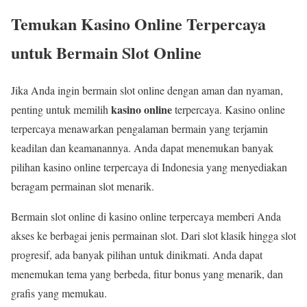
Temukan Kasino Online Terpercaya
untuk Bermain Slot Online
Jika Anda ingin bermain slot online dengan aman dan nyaman,
kasino online
penting untuk memilih
terpercaya. Kasino online
terpercaya menawarkan pengalaman bermain yang terjamin
keadilan dan keamanannya. Anda dapat menemukan banyak
pilihan kasino online terpercaya di Indonesia yang menyediakan
beragam permainan slot menarik.
Bermain slot online di kasino online terpercaya memberi Anda
akses ke berbagai jenis permainan slot. Dari slot klasik hingga slot
progresif, ada banyak pilihan untuk dinikmati. Anda dapat
menemukan tema yang berbeda, fitur bonus yang menarik, dan
grafis yang memukau.