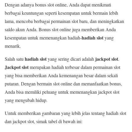
Dengan adanya bonus slot online, Anda dapat menikmati
berbagai keuntungan seperti kesempatan untuk bermain lebih
lama, mencoba berbagai permainan slot baru, dan meningkatkan
saldo akun Anda. Bonus slot online juga memberikan Anda
hadiah slot
kesempatan untuk memenangkan hadiah-
yang
menarik.
hadiah slot
jackpot slot
Salah satu
yang sering dicari adalah
.
Jackpot slot
merupakan hadiah terbesar dalam permainan slot
yang bisa memberikan Anda kemenangan besar dalam sekali
putaran. Dengan bermain slot online dan memanfaatkan bonus,
Anda bisa memiliki peluang untuk memenangkan jackpot slot
yang mengubah hidup.
Untuk memberikan gambaran yang lebih jelas tentang hadiah slot
dan jackpot slot, simak tabel di bawah ini: