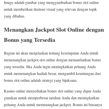
Image adalah gambar yang menggambarkan bonus slot online
untuk memberikan ilustrasi visual yang relevan dengan topik
yang dibahas.
Menangkan Jackpot Slot Online dengan
Bonus yang Tersedia
Bagian ini akan menjelaskan tentang kesempatan Anda untuk
memenangkan jackpot slot online dengan memanfaatkan bonus
yang tersedia. Jika Anda ingin meningkatkan peluang Anda
untuk memenangkan hadiah besar, mengambil keuntungan dari
bonus slot online adalah strategi yang bijaksana.
Kasino online menyediakan bonus slot online yang dapat Anda
gunakan untuk memperbesar taruhan Anda dan meningkatkan
peluang Anda untuk memenangkan jackpot. Bonus ini biasanya