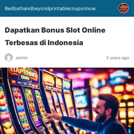
Bedbathandbeyondprintablecouponnow
Dapatkan Bonus Slot Online
Terbesas di Indonesia
admin
2 years ago