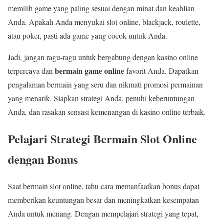
memilih game yang paling sesuai dengan minat dan keahlian
Anda. Apakah Anda menyukai slot online, blackjack, roulette,
atau poker, pasti ada game yang cocok untuk Anda.
Jadi, jangan ragu-ragu untuk bergabung dengan kasino online
bermain game online
terpercaya dan
favorit Anda. Dapatkan
pengalaman bermain yang seru dan nikmati promosi permainan
yang menarik. Siapkan strategi Anda, penuhi keberuntungan
Anda, dan rasakan sensasi kemenangan di kasino online terbaik.
Pelajari Strategi Bermain Slot Online
dengan Bonus
Saat bermain slot online, tahu cara memanfaatkan bonus dapat
memberikan keuntungan besar dan meningkatkan kesempatan
Anda untuk menang. Dengan mempelajari strategi yang tepat,