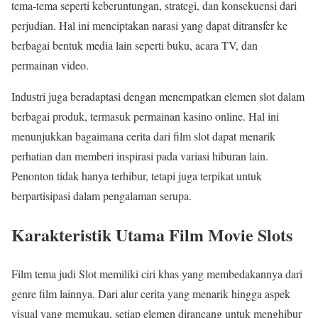
tema-tema seperti keberuntungan, strategi, dan konsekuensi dari
perjudian. Hal ini menciptakan narasi yang dapat ditransfer ke
berbagai bentuk media lain seperti buku, acara TV, dan
permainan video.
Industri juga beradaptasi dengan menempatkan elemen slot dalam
berbagai produk, termasuk permainan kasino online. Hal ini
menunjukkan bagaimana cerita dari film slot dapat menarik
perhatian dan memberi inspirasi pada variasi hiburan lain.
Penonton tidak hanya terhibur, tetapi juga terpikat untuk
berpartisipasi dalam pengalaman serupa.
Karakteristik Utama Film Movie Slots
Film tema judi Slot memiliki ciri khas yang membedakannya dari
genre film lainnya. Dari alur cerita yang menarik hingga aspek
visual yang memukau, setiap elemen dirancang untuk menghibur