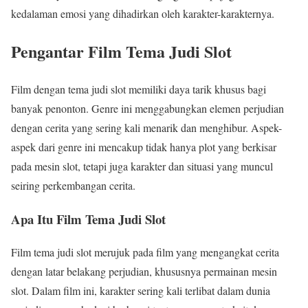
kedalaman emosi yang dihadirkan oleh karakter-karakternya.
Pengantar Film Tema Judi Slot
Film dengan tema judi slot memiliki daya tarik khusus bagi
banyak penonton. Genre ini menggabungkan elemen perjudian
dengan cerita yang sering kali menarik dan menghibur. Aspek-
aspek dari genre ini mencakup tidak hanya plot yang berkisar
pada mesin slot, tetapi juga karakter dan situasi yang muncul
seiring perkembangan cerita.
Apa Itu Film Tema Judi Slot
Film tema judi slot merujuk pada film yang mengangkat cerita
dengan latar belakang perjudian, khususnya permainan mesin
slot. Dalam film ini, karakter sering kali terlibat dalam dunia