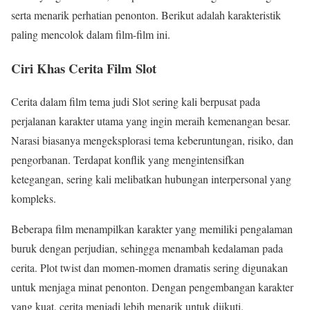
serta menarik perhatian penonton. Berikut adalah karakteristik
paling mencolok dalam film-film ini.
Ciri Khas Cerita Film Slot
Cerita dalam film tema judi Slot sering kali berpusat pada
perjalanan karakter utama yang ingin meraih kemenangan besar.
Narasi biasanya mengeksplorasi tema keberuntungan, risiko, dan
pengorbanan. Terdapat konflik yang mengintensifkan
ketegangan, sering kali melibatkan hubungan interpersonal yang
kompleks.
Beberapa film menampilkan karakter yang memiliki pengalaman
buruk dengan perjudian, sehingga menambah kedalaman pada
cerita. Plot twist dan momen-momen dramatis sering digunakan
untuk menjaga minat penonton. Dengan pengembangan karakter
yang kuat, cerita menjadi lebih menarik untuk diikuti.