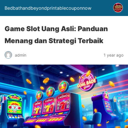
Bedbathandbeyondprintablecouponnow
Game Slot Uang Asli: Panduan
Menang dan Strategi Terbaik
admin
1 year ago