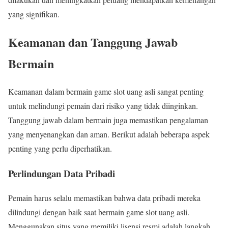
yang signifikan.
Keamanan dan Tanggung Jawab
Bermain
Keamanan dalam bermain game slot uang asli sangat penting
untuk melindungi pemain dari risiko yang tidak diinginkan.
Tanggung jawab dalam bermain juga memastikan pengalaman
yang menyenangkan dan aman. Berikut adalah beberapa aspek
penting yang perlu diperhatikan.
Perlindungan Data Pribadi
Pemain harus selalu memastikan bahwa data pribadi mereka
dilindungi dengan baik saat bermain game slot uang asli.
Menggunakan situs yang memiliki lisensi resmi adalah langkah