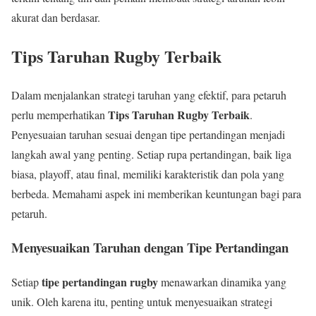
akurat dan berdasar.
Tips Taruhan Rugby Terbaik
Dalam menjalankan strategi taruhan yang efektif, para petaruh
Tips Taruhan Rugby Terbaik
perlu memperhatikan
.
Penyesuaian taruhan sesuai dengan tipe pertandingan menjadi
langkah awal yang penting. Setiap rupa pertandingan, baik liga
biasa, playoff, atau final, memiliki karakteristik dan pola yang
berbeda. Memahami aspek ini memberikan keuntungan bagi para
petaruh.
Menyesuaikan Taruhan dengan Tipe Pertandingan
tipe pertandingan rugby
Setiap
menawarkan dinamika yang
unik. Oleh karena itu, penting untuk menyesuaikan strategi