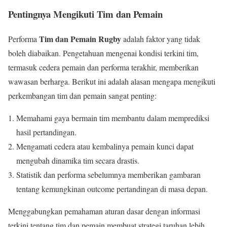
Pentingnya Mengikuti Tim dan Pemain
Tim dan Pemain Rugby
Performa
adalah faktor yang tidak
boleh diabaikan. Pengetahuan mengenai kondisi terkini tim,
termasuk cedera pemain dan performa terakhir, memberikan
wawasan berharga. Berikut ini adalah alasan mengapa mengikuti
perkembangan tim dan pemain sangat penting:
Memahami gaya bermain tim membantu dalam memprediksi
hasil pertandingan.
Mengamati cedera atau kembalinya pemain kunci dapat
mengubah dinamika tim secara drastis.
Statistik dan performa sebelumnya memberikan gambaran
tentang kemungkinan outcome pertandingan di masa depan.
Menggabungkan pemahaman aturan dasar dengan informasi
terkini tentang tim dan pemain membuat strategi taruhan lebih