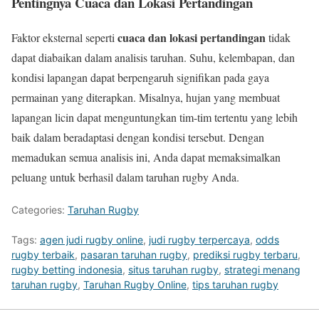
Pentingnya Cuaca dan Lokasi Pertandingan
cuaca dan lokasi pertandingan
Faktor eksternal seperti
tidak
dapat diabaikan dalam analisis taruhan. Suhu, kelembapan, dan
kondisi lapangan dapat berpengaruh signifikan pada gaya
permainan yang diterapkan. Misalnya, hujan yang membuat
lapangan licin dapat menguntungkan tim-tim tertentu yang lebih
baik dalam beradaptasi dengan kondisi tersebut. Dengan
memadukan semua analisis ini, Anda dapat memaksimalkan
peluang untuk berhasil dalam taruhan rugby Anda.
Categories:
Taruhan Rugby
Tags:
agen judi rugby online
,
judi rugby terpercaya
,
odds
rugby terbaik
,
pasaran taruhan rugby
,
prediksi rugby terbaru
,
rugby betting indonesia
,
situs taruhan rugby
,
strategi menang
taruhan rugby
,
Taruhan Rugby Online
,
tips taruhan rugby