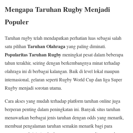
Mengapa Taruhan Rugby Menjadi
Populer
Taruhan rugby telah mendapatkan perhatian luas sebagai salah
Taruhan Olahraga
satu pilihan
yang paling diminati.
Popularitas Taruhan Rugby
meningkat pesat dalam beberapa
tahun terakhir, seiring dengan berkembangnya minat terhadap
olahraga ini di berbagai kalangan. Baik di level lokal maupun
internasional, gelaran seperti Rugby World Cup dan liga Super
Rugby menjadi sorotan utama.
Cara akses yang mudah terhadap platform taruhan online juga
berperan penting dalam peningkatan ini. Banyak situs taruhan
menawarkan berbagai jenis taruhan dengan odds yang menarik,
membuat pengalaman taruhan semakin menarik bagi para