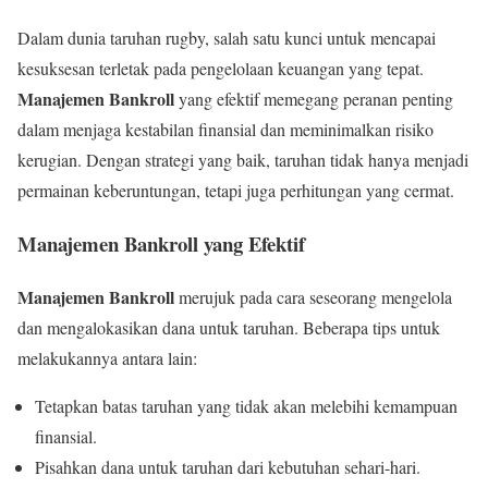
Dalam dunia taruhan rugby, salah satu kunci untuk mencapai
kesuksesan terletak pada pengelolaan keuangan yang tepat.
Manajemen Bankroll
yang efektif memegang peranan penting
dalam menjaga kestabilan finansial dan meminimalkan risiko
kerugian. Dengan strategi yang baik, taruhan tidak hanya menjadi
permainan keberuntungan, tetapi juga perhitungan yang cermat.
Manajemen Bankroll yang Efektif
Manajemen Bankroll
merujuk pada cara seseorang mengelola
dan mengalokasikan dana untuk taruhan. Beberapa tips untuk
melakukannya antara lain:
Tetapkan batas taruhan yang tidak akan melebihi kemampuan
finansial.
Pisahkan dana untuk taruhan dari kebutuhan sehari-hari.