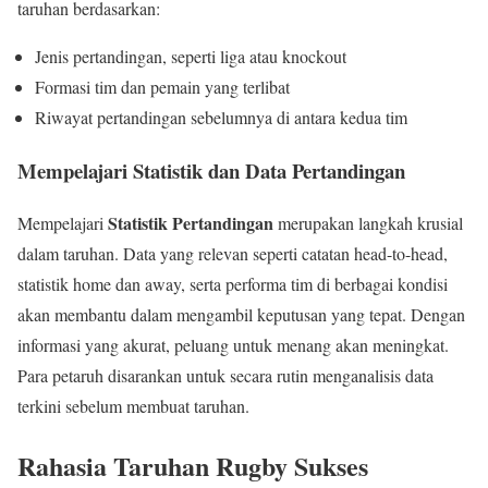
taruhan berdasarkan:
Jenis pertandingan, seperti liga atau knockout
Formasi tim dan pemain yang terlibat
Riwayat pertandingan sebelumnya di antara kedua tim
Mempelajari Statistik dan Data Pertandingan
Statistik Pertandingan
Mempelajari
merupakan langkah krusial
dalam taruhan. Data yang relevan seperti catatan head-to-head,
statistik home dan away, serta performa tim di berbagai kondisi
akan membantu dalam mengambil keputusan yang tepat. Dengan
informasi yang akurat, peluang untuk menang akan meningkat.
Para petaruh disarankan untuk secara rutin menganalisis data
terkini sebelum membuat taruhan.
Rahasia Taruhan Rugby Sukses