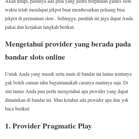
Akan tetapi, pastinya ada pula yang justru berpindah games slots
waktu telah mendapat jekpot buat membesarkan peluang bisa
jekpot di permainan slots . Sehingga, pastilah ini juga dapat Anda
pakai dan kerjakan langkah berikut.
Mengetahui provider yang berada pada
bandar slots online
Untuk Anda yang masuk serta main di bandar ini lantas tentunya
gak boleh cuman tahu bagaimanakah caranya mainnya saja. Di
sini lantas Anda pun perlu mengetahui apa provider yang dapat
dimainkan di bandar ini. Mau ketahui ada provider apa dan yok
baca berikut:
1. Provider Pragmatic Play