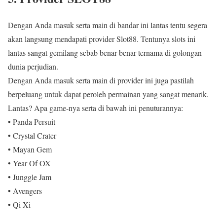
Dengan Anda masuk serta main di bandar ini lantas tentu segera
akan langsung mendapati provider Slot88. Tentunya slots ini
lantas sangat gemilang sebab benar-benar ternama di golongan
dunia perjudian.
Dengan Anda masuk serta main di provider ini juga pastilah
berpeluang untuk dapat peroleh permainan yang sangat menarik.
Lantas? Apa game-nya serta di bawah ini penuturannya:
• Panda Persuit
• Crystal Crater
• Mayan Gem
• Year Of OX
• Junggle Jam
• Avengers
• Qi Xi