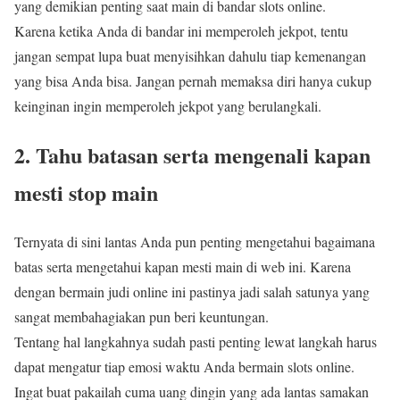
yang demikian penting saat main di bandar slots online.
Karena ketika Anda di bandar ini memperoleh jekpot, tentu
jangan sempat lupa buat menyisihkan dahulu tiap kemenangan
yang bisa Anda bisa. Jangan pernah memaksa diri hanya cukup
keinginan ingin memperoleh jekpot yang berulangkali.
2. Tahu batasan serta mengenali kapan
mesti stop main
Ternyata di sini lantas Anda pun penting mengetahui bagaimana
batas serta mengetahui kapan mesti main di web ini. Karena
dengan bermain judi online ini pastinya jadi salah satunya yang
sangat membahagiakan pun beri keuntungan.
Tentang hal langkahnya sudah pasti penting lewat langkah harus
dapat mengatur tiap emosi waktu Anda bermain slots online.
Ingat buat pakailah cuma uang dingin yang ada lantas samakan