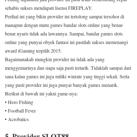
sehabis sukses mendapati lisensi FIREPLAY.
Perihal ini yang bikin provider ini tertolong sampai tersohor di
manapun dengan mutu games bandar slots online yang benar-
benar nyaris tidak ada lawannya. Sampai, bandar games slots
online yang punyai obyek fantasi ini pastilah sukses memenangi
award iGaming terpilih 2015.
Bagaimanakah mungkin provider ini tidak ada yang
menggemarinya dan siapa saja pasti tertarik. Tidaklah sampai dari
sana kalau games ini juga miliki winrate yang tinggi sekali. Serta
yang pasti provider ini juga punyai banyak games menarik.
Berikut di bawah ini yakni game-nya:
• Hero Fishing
• Football Fever
• Acrobatics
5. Provider SLOT88