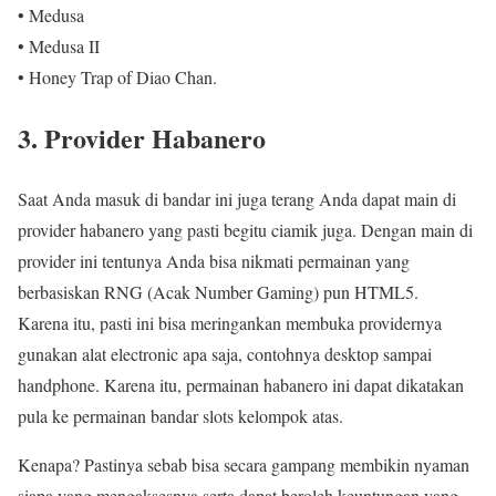
• Medusa
• Medusa II
• Honey Trap of Diao Chan.
3. Provider Habanero
Saat Anda masuk di bandar ini juga terang Anda dapat main di
provider habanero yang pasti begitu ciamik juga. Dengan main di
provider ini tentunya Anda bisa nikmati permainan yang
berbasiskan RNG (Acak Number Gaming) pun HTML5.
Karena itu, pasti ini bisa meringankan membuka providernya
gunakan alat electronic apa saja, contohnya desktop sampai
handphone. Karena itu, permainan habanero ini dapat dikatakan
pula ke permainan bandar slots kelompok atas.
Kenapa? Pastinya sebab bisa secara gampang membikin nyaman
siapa yang mengaksesnya serta dapat beroleh keuntungan yang