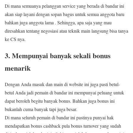
Di mana semuanya pelanggan service yang berada di bandar ini
akan siap layani dengan sopan bagus untuk semua anggota baru
bahkan juga anggota lama . Sehingga, apa saja yang mau
diresahkan tentang negosiasi atau teknik main langsung bisa tanya
ke CS nya.
3. Mempunyai banyak sekali bonus
menarik
Dengan Anda masuk dan main di website ini juga pasti betul-
betul Anda jadi pemain di bandar ini mempunyai peluang untuk
dapat beroleh begitu banyak bonus. Bahkan juga bonus ini
bukanlah cuma banyak tapi juga besar.
Di mana seluruh pemain di bandar ini pastinya punyai hak
mendapatkan bonus cashback pula bonus turnover yang sudah