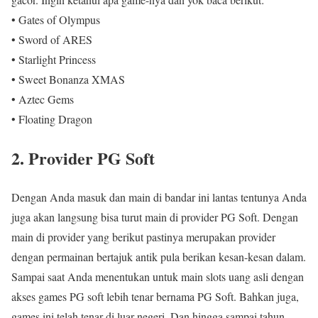
• Gates of Olympus
• Sword of ARES
• Starlight Princess
• Sweet Bonanza XMAS
• Aztec Gems
• Floating Dragon
2. Provider PG Soft
Dengan Anda masuk dan main di bandar ini lantas tentunya Anda
juga akan langsung bisa turut main di provider PG Soft. Dengan
main di provider yang berikut pastinya merupakan provider
dengan permainan bertajuk antik pula berikan kesan-kesan dalam.
Sampai saat Anda menentukan untuk main slots uang asli dengan
akses games PG soft lebih tenar bernama PG Soft. Bahkan juga,
games ini telah tenar di luar negeri. Dan hingga sampai tahun