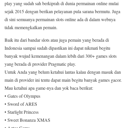
play yang sudah sah berkiprah di dunia permainan online mulai
sejak 2015 dengan berikan pelayanan pula sarana bermutu. Juga
di sini semuanya permainan slots online ada di dalam webnya
tidak memengkalkan pemain.
Baik itu dari bandar slots atau juga pemain yang berada di
Indonesia sampai sudah dipastikan ini dapat nikmati begitu
banyak wujud kemenangan dalam lebih dari 300+ games slots
yang berada di provider Pragmatic play.
Untuk Anda yang belum ketahui lantas kalau dengan masuk dan
main di provider ini tentu dapat main begitu banyak games gacor.
Mau ketahui apa game-nya dan yok baca berikut:
• Gates of Olympus
• Sword of ARES
• Starlight Princess
• Sweet Bonanza XMAS
• Aztec Gems