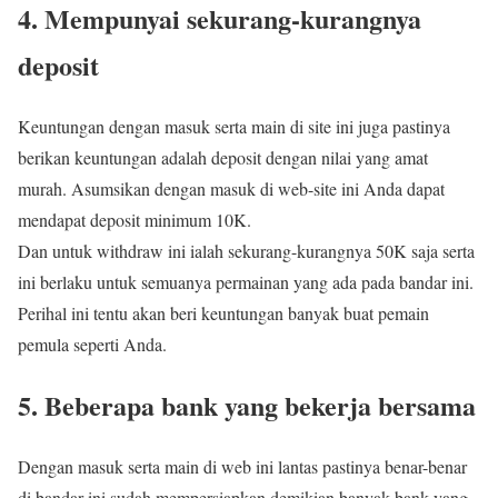
4. Mempunyai sekurang-kurangnya
deposit
Keuntungan dengan masuk serta main di site ini juga pastinya
berikan keuntungan adalah deposit dengan nilai yang amat
murah. Asumsikan dengan masuk di web-site ini Anda dapat
mendapat deposit minimum 10K.
Dan untuk withdraw ini ialah sekurang-kurangnya 50K saja serta
ini berlaku untuk semuanya permainan yang ada pada bandar ini.
Perihal ini tentu akan beri keuntungan banyak buat pemain
pemula seperti Anda.
5. Beberapa bank yang bekerja bersama
Dengan masuk serta main di web ini lantas pastinya benar-benar
di bandar ini sudah mempersiapkan demikian banyak bank yang