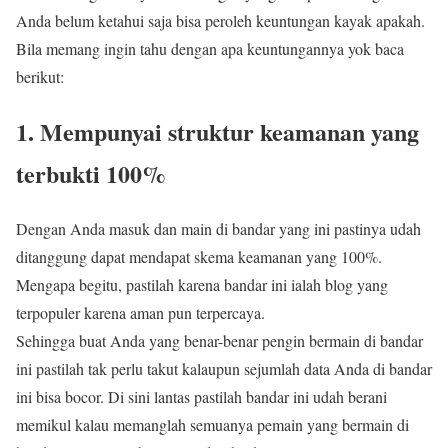
Anda belum ketahui saja bisa peroleh keuntungan kayak apakah.
Bila memang ingin tahu dengan apa keuntungannya yok baca
berikut:
1. Mempunyai struktur keamanan yang
terbukti 100%
Dengan Anda masuk dan main di bandar yang ini pastinya udah
ditanggung dapat mendapat skema keamanan yang 100%.
Mengapa begitu, pastilah karena bandar ini ialah blog yang
terpopuler karena aman pun terpercaya.
Sehingga buat Anda yang benar-benar pengin bermain di bandar
ini pastilah tak perlu takut kalaupun sejumlah data Anda di bandar
ini bisa bocor. Di sini lantas pastilah bandar ini udah berani
memikul kalau memanglah semuanya pemain yang bermain di