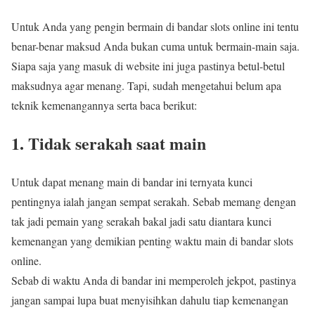
Untuk Anda yang pengin bermain di bandar slots online ini tentu
benar-benar maksud Anda bukan cuma untuk bermain-main saja.
Siapa saja yang masuk di website ini juga pastinya betul-betul
maksudnya agar menang. Tapi, sudah mengetahui belum apa
teknik kemenangannya serta baca berikut:
1. Tidak serakah saat main
Untuk dapat menang main di bandar ini ternyata kunci
pentingnya ialah jangan sempat serakah. Sebab memang dengan
tak jadi pemain yang serakah bakal jadi satu diantara kunci
kemenangan yang demikian penting waktu main di bandar slots
online.
Sebab di waktu Anda di bandar ini memperoleh jekpot, pastinya
jangan sampai lupa buat menyisihkan dahulu tiap kemenangan