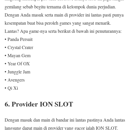
gemilang sebab begitu ternama di kelompok dunia perjudian.
Dengan Anda masuk serta main di provider ini lantas pasti punya
kesempatan buat bisa peroleh games yang sangat menarik.
Lantas? Apa game-nya serta berikut di bawah ini penuturannya:
• Panda Persuit
• Crystal Crater
• Mayan Gem
• Year Of OX
• Junggle Jam
• Avengers
• Qi Xi
6. Provider ION SLOT
Dengan masuk dan main di bandar ini lantas pastinya Anda lantas
langsung dapat main di provider yang gacor ialah ION SLOT.