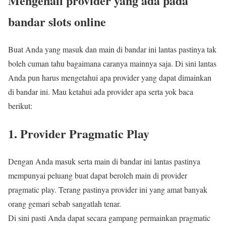
Mengenali provider yang ada pada
bandar slots online
Buat Anda yang masuk dan main di bandar ini lantas pastinya tak
boleh cuman tahu bagaimana caranya mainnya saja. Di sini lantas
Anda pun harus mengetahui apa provider yang dapat dimainkan
di bandar ini. Mau ketahui ada provider apa serta yok baca
berikut:
1. Provider Pragmatic Play
Dengan Anda masuk serta main di bandar ini lantas pastinya
mempunyai peluang buat dapat beroleh main di provider
pragmatic play. Terang pastinya provider ini yang amat banyak
orang gemari sebab sangatlah tenar.
Di sini pasti Anda dapat secara gampang permainkan pragmatic