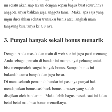
ini selalu akan siap layani dengan sopan bagus buat seluruhnya
anggota anyar bahkan juga anggota lama . Maka, apa saja yang
ingin diresahkan sekitar transaksi bisnis atau langkah main
langsung bisa tanya ke CS nya.
3. Punyai banyak sekali bonus menarik
Dengan Anda masuk dan main di web-site ini juga pasti memang
Anda sebagai pemain di bandar ini mempunyai peluang untuk
bisa memperoleh sangat banyak bonus. Sampai bonus ini
bukanlah cuma banyak dan juga besar.
Di mana seluruh pemain di bandar ini pastinya punyai hak
mendapatkan bonus cashback bonus turnover yang sudah
disajikan oleh bandar ini . Maka, lebih bagus masuk saat ini kalau
betul-betul mau bisa bonus menariknya.