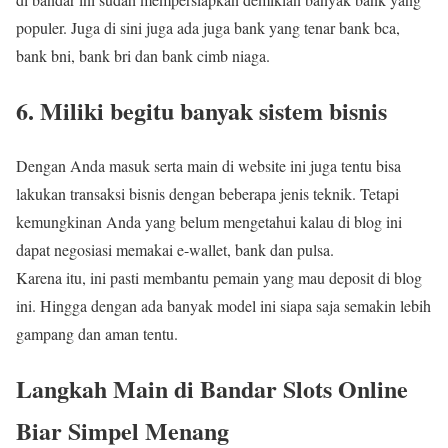
populer. Juga di sini juga ada juga bank yang tenar bank bca,
bank bni, bank bri dan bank cimb niaga.
6. Miliki begitu banyak sistem bisnis
Dengan Anda masuk serta main di website ini juga tentu bisa
lakukan transaksi bisnis dengan beberapa jenis teknik. Tetapi
kemungkinan Anda yang belum mengetahui kalau di blog ini
dapat negosiasi memakai e-wallet, bank dan pulsa.
Karena itu, ini pasti membantu pemain yang mau deposit di blog
ini. Hingga dengan ada banyak model ini siapa saja semakin lebih
gampang dan aman tentu.
Langkah Main di Bandar Slots Online
Biar Simpel Menang