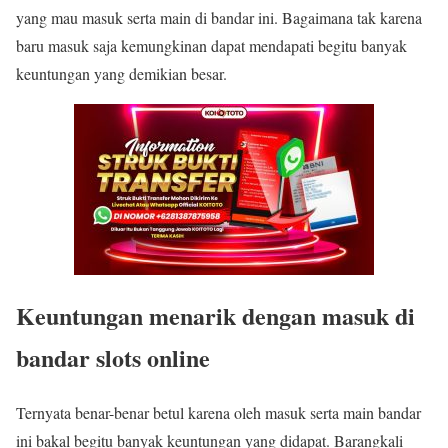
yang mau masuk serta main di bandar ini. Bagaimana tak karena
baru masuk saja kemungkinan dapat mendapati begitu banyak
keuntungan yang demikian besar.
Keuntungan menarik dengan masuk di
bandar slots online
Ternyata benar-benar betul karena oleh masuk serta main bandar
ini bakal begitu banyak keuntungan yang didapat. Barangkali