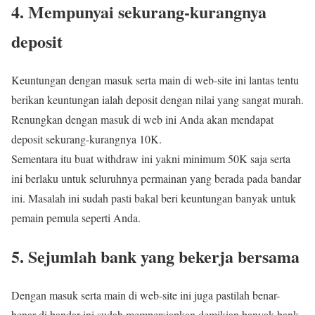
4. Mempunyai sekurang-kurangnya
deposit
Keuntungan dengan masuk serta main di web-site ini lantas tentu
berikan keuntungan ialah deposit dengan nilai yang sangat murah.
Renungkan dengan masuk di web ini Anda akan mendapat
deposit sekurang-kurangnya 10K.
Sementara itu buat withdraw ini yakni minimum 50K saja serta
ini berlaku untuk seluruhnya permainan yang berada pada bandar
ini. Masalah ini sudah pasti bakal beri keuntungan banyak untuk
pemain pemula seperti Anda.
5. Sejumlah bank yang bekerja bersama
Dengan masuk serta main di web-site ini juga pastilah benar-
benar di bandar ini sudah mempersiapkan demikian banyak bank