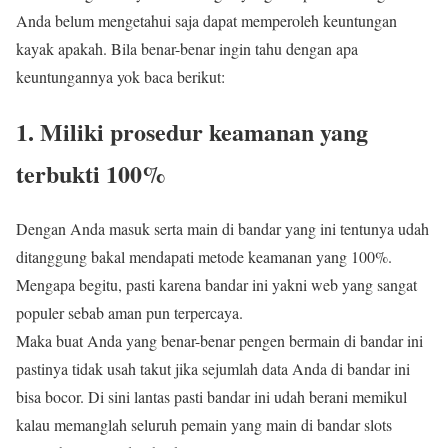
Anda belum mengetahui saja dapat memperoleh keuntungan
kayak apakah. Bila benar-benar ingin tahu dengan apa
keuntungannya yok baca berikut:
1. Miliki prosedur keamanan yang
terbukti 100%
Dengan Anda masuk serta main di bandar yang ini tentunya udah
ditanggung bakal mendapati metode keamanan yang 100%.
Mengapa begitu, pasti karena bandar ini yakni web yang sangat
populer sebab aman pun terpercaya.
Maka buat Anda yang benar-benar pengen bermain di bandar ini
pastinya tidak usah takut jika sejumlah data Anda di bandar ini
bisa bocor. Di sini lantas pasti bandar ini udah berani memikul
kalau memanglah seluruh pemain yang main di bandar slots