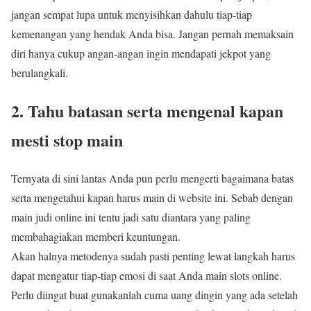
jangan sempat lupa untuk menyisihkan dahulu tiap-tiap
kemenangan yang hendak Anda bisa. Jangan pernah memaksain
diri hanya cukup angan-angan ingin mendapati jekpot yang
berulangkali.
2. Tahu batasan serta mengenal kapan
mesti stop main
Ternyata di sini lantas Anda pun perlu mengerti bagaimana batas
serta mengetahui kapan harus main di website ini. Sebab dengan
main judi online ini tentu jadi satu diantara yang paling
membahagiakan memberi keuntungan.
Akan halnya metodenya sudah pasti penting lewat langkah harus
dapat mengatur tiap-tiap emosi di saat Anda main slots online.
Perlu diingat buat gunakanlah cuma uang dingin yang ada setelah