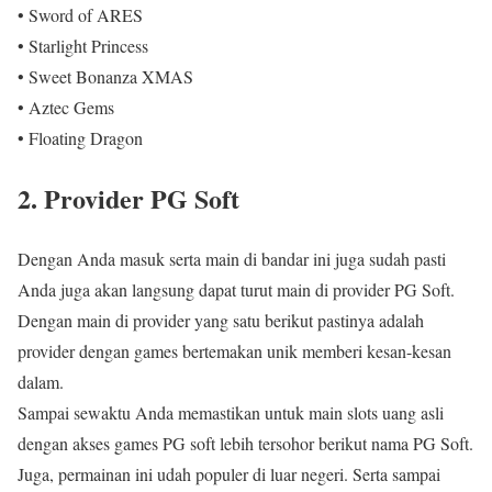
• Sword of ARES
• Starlight Princess
• Sweet Bonanza XMAS
• Aztec Gems
• Floating Dragon
2. Provider PG Soft
Dengan Anda masuk serta main di bandar ini juga sudah pasti
Anda juga akan langsung dapat turut main di provider PG Soft.
Dengan main di provider yang satu berikut pastinya adalah
provider dengan games bertemakan unik memberi kesan-kesan
dalam.
Sampai sewaktu Anda memastikan untuk main slots uang asli
dengan akses games PG soft lebih tersohor berikut nama PG Soft.
Juga, permainan ini udah populer di luar negeri. Serta sampai