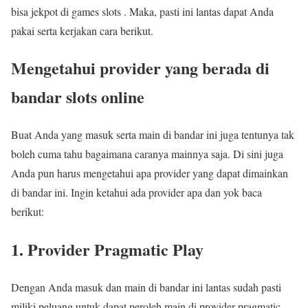
bisa jekpot di games slots . Maka, pasti ini lantas dapat Anda
pakai serta kerjakan cara berikut.
Mengetahui provider yang berada di
bandar slots online
Buat Anda yang masuk serta main di bandar ini juga tentunya tak
boleh cuma tahu bagaimana caranya mainnya saja. Di sini juga
Anda pun harus mengetahui apa provider yang dapat dimainkan
di bandar ini. Ingin ketahui ada provider apa dan yok baca
berikut:
1. Provider Pragmatic Play
Dengan Anda masuk dan main di bandar ini lantas sudah pasti
miliki peluang untuk dapat peroleh main di provider pragmatic