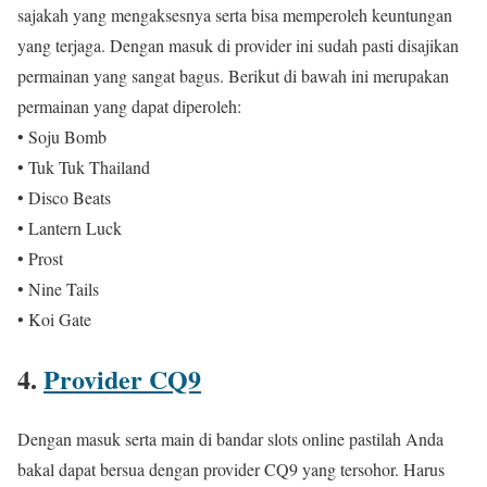
sajakah yang mengaksesnya serta bisa memperoleh keuntungan
yang terjaga. Dengan masuk di provider ini sudah pasti disajikan
permainan yang sangat bagus. Berikut di bawah ini merupakan
permainan yang dapat diperoleh:
• Soju Bomb
• Tuk Tuk Thailand
• Disco Beats
• Lantern Luck
• Prost
• Nine Tails
• Koi Gate
4.
Provider CQ9
Dengan masuk serta main di bandar slots online pastilah Anda
bakal dapat bersua dengan provider CQ9 yang tersohor. Harus