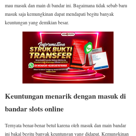
mau masuk dan main di bandar ini. Bagaimana tidak sebab baru
masuk saja kemungkinan dapat mendapati begitu banyak
keuntungan yang demikian besar.
Keuntungan menarik dengan masuk di
bandar slots online
Ternyata benar-benar betul karena oleh masuk dan main bandar
ini bakal begitu banyak keuntungan yang didapat. Kemungkinan