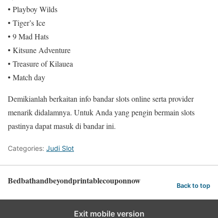
• Playboy Wilds
• Tiger’s Ice
• 9 Mad Hats
• Kitsune Adventure
• Treasure of Kilauea
• Match day
Demikianlah berkaitan info bandar slots online serta provider
menarik didalamnya. Untuk Anda yang pengin bermain slots
pastinya dapat masuk di bandar ini.
Categories:
Judi Slot
Bedbathandbeyondprintablecouponnow
Back to top
Exit mobile version