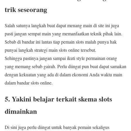
trik seseorang
Salah satunya langkah buat dapat menang main di site ini juga
pasti jangan sempat main yang memanfaatkan teknik pihak lain.
Sebab di bandar ini lantas tiap pemain slots malah punya hak
punyai langkah strategi main slots online tersebut.
Sehingga pastinya jangan sampai ikuti style permainan orang
yang memang sebab gairah. Perlu diingat pun buat dapat samakan
dengan kekuatan yang ada di dalam ekonomi Anda waktu main
dalam bandar slots online.
5. Yakini belajar terkait skema slots
dimainkan
Di sini juga perlu diingat untuk banyak pemain sekaligus