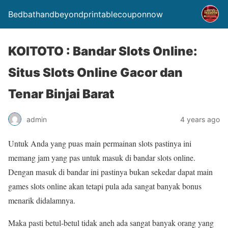
Bedbathandbeyondprintablecouponnow
KOITOTO : Bandar Slots Online:
Situs Slots Online Gacor dan
Tenar Binjai Barat
admin
4 years ago
Untuk Anda yang puas main permainan slots pastinya ini
memang jam yang pas untuk masuk di bandar slots online.
Dengan masuk di bandar ini pastinya bukan sekedar dapat main
games slots online akan tetapi pula ada sangat banyak bonus
menarik didalamnya.
Maka pasti betul-betul tidak aneh ada sangat banyak orang yang