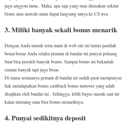
juga anggota lama . Maka, apa saja yang mau dirasakan sekitar
bisnis atau metode main dapat langsung tanya ke CS nya.
3. Miliki banyak sekali bonus menarik
Dengan Anda masuk serta main di web-site ini lantas pastilah
benar-benar Anda selaku pemain di bandar ini punyai peluang
buat bisa peroleh banyak bonus. Sampai bonus ini bukanlah
cuman banyak tapi juga besar.
Di mana semuanya pemain di bandar ini sudah pasti mempunyai
hak mendapatkan bonus cashback bonus turnover yang udah
disajikan oleh bandar ini . Sehingga, lebih bagus masuk saat ini
kalau memang mau bisa bonus menariknya.
4. Punyai sedikitnya deposit