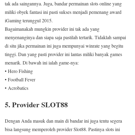
tak ada saingannya. Juga, bandar permainan slots online yang
miliki obyek fantasi ini pasti sukses menjadi pemenang award
iGaming terunggul 2015.
Bagaimanakah mungkin provider ini tak ada yang
menyenanginya dan siapa saja pastilah tertarik. Tidaklah sampai
di situ jika permainan ini juga mempunyai winrate yang begitu
tinggi. Dan yang pasti provider ini lantas miliki banyak games
menarik. Di bawah ini ialah game-nya:
• Hero Fishing
• Football Fever
• Acrobatics
5. Provider SLOT88
Dengan Anda masuk dan main di bandar ini juga tentu segera
bisa langsung memperoleh provider Slot88. Pastinya slots ini