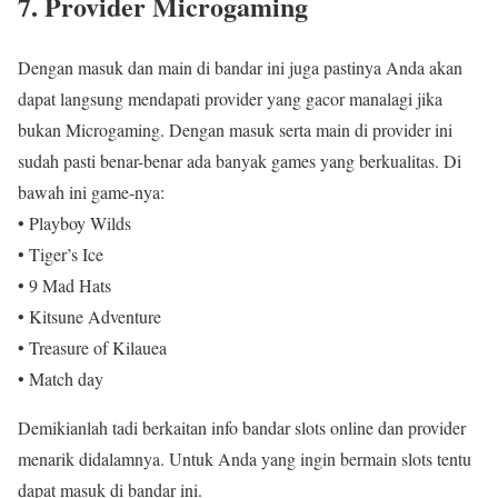
7. Provider Microgaming
Dengan masuk dan main di bandar ini juga pastinya Anda akan
dapat langsung mendapati provider yang gacor manalagi jika
bukan Microgaming. Dengan masuk serta main di provider ini
sudah pasti benar-benar ada banyak games yang berkualitas. Di
bawah ini game-nya:
• Playboy Wilds
• Tiger’s Ice
• 9 Mad Hats
• Kitsune Adventure
• Treasure of Kilauea
• Match day
Demikianlah tadi berkaitan info bandar slots online dan provider
menarik didalamnya. Untuk Anda yang ingin bermain slots tentu
dapat masuk di bandar ini.