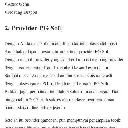
• Aztec Gems
• Floating Dragon
2. Provider PG Soft
Dengan Anda masuk dan main di bandar ini lantas sudah pasti
Anda bakal dapat langsung turut main di provider PG Soft.
Dengan main di provider yang satu berikut pasti memang provider
dengan games bertajuk antik memberi kesan-kesan dalam.
Sampai di saat Anda memastikan untuk main slots uang asli
dengan akses games PG soft lebih tenar bernama PG Soft.
Bahkan juga, permainan ini udah tersohor di mancanegara. Dan
hingga tahun 2017 telah sukses masuk classement permainan
bandar slots online terbaik jejeran.
Setelah itu provider games ini pun mempunyai penampilan topik
yang paling khusus. Ini sudah pasti benar-benar berlainan dari