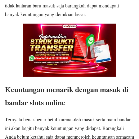
tidak lantaran baru masuk saja barangkali dapat mendapati
banyak keuntungan yang demikian besar.
Keuntungan menarik dengan masuk di
bandar slots online
Ternyata benar-benar betul karena oleh masuk serta main bandar
ini akan begitu banyak keuntungan yang didapat. Barangkali
Anda belum ketahui saja dapat memperoleh keuntungan semacam