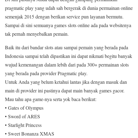
pragmatic play yang udah sah bergerak di dunia permainan online
semenjak 2015 dengan berikan service pun layanan bermutu.
Sampai di sini semuanya games slots online ada pada websitenya
tak pernah menyebalkan pemain.
Baik itu dari bandar slots atau sampai pemain yang berada pada
Indonesia sampai telah dipastikan ini dapat nikmati begitu banyak
wujud kemenangan dalam lebih dari pada 300+ permainan slots
yang berada pada provider Pragmatic play.
Untuk Anda yang belum ketahui lantas jika dengan masuk dan
main di provider ini pastinya dapat main banyak games gacor.
Mau tahu apa game-nya serta yok baca berikut:
• Gates of Olympus
• Sword of ARES
• Starlight Princess
• Sweet Bonanza XMAS