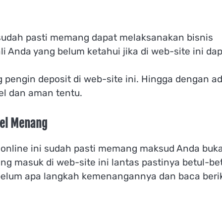
a sudah pasti memang dapat melaksanakan bisnis
i Anda yang belum ketahui jika di web-site ini da
 pengin deposit di web-site ini. Hingga dengan a
el dan aman tentu.
pel Menang
s online ini sudah pasti memang maksud Anda buk
ng masuk di web-site ini lantas pastinya betul-be
belum apa langkah kemenangannya dan baca berik