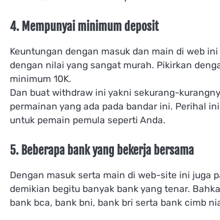
4. Mempunyai minimum deposit
Keuntungan dengan masuk dan main di web ini l
dengan nilai yang sangat murah. Pikirkan deng
minimum 10K.
Dan buat withdraw ini yakni sekurang-kurangnya
permainan yang ada pada bandar ini. Perihal i
untuk pemain pemula seperti Anda.
5. Beberapa bank yang bekerja bersama
Dengan masuk serta main di web-site ini juga
demikian begitu banyak bank yang tenar. Bahkan
bank bca, bank bni, bank bri serta bank cimb ni