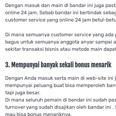
Dengan masuk dan main di bandar ini juga past
online 24 jam. Sebab bandar ini bertindak sebag
customer service yang online 24 jam betul-betul
Di mana semuanya customer service yang ada p
bagus untuk semuanya anggota anyar sampai an
sekitar transaksi bisnis atau metode main dapa
3. Mempunyai banyak sekali bonus menarik
Dengan Anda masuk serta main di web-site ini 
mempunyai peluang buat bisa memperoleh ban
tapi juga besar.
Di mana seluruh pemain di bandar ini sudah pa
turnover yang sudah disajikan oleh bandar ini . 
mau bisa bonus menariknya.