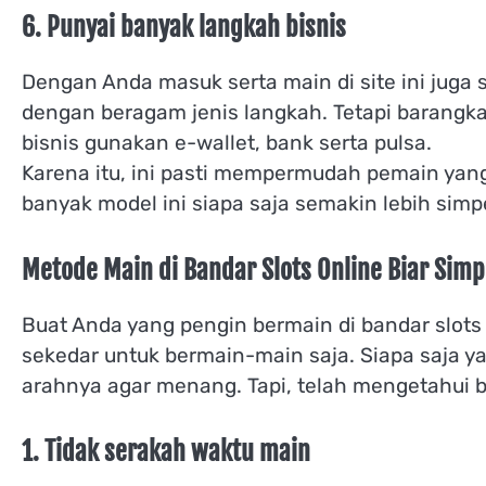
6. Punyai banyak langkah bisnis
Dengan Anda masuk serta main di site ini jug
dengan beragam jenis langkah. Tetapi barangkal
bisnis gunakan e-wallet, bank serta pulsa.
Karena itu, ini pasti mempermudah pemain yang
banyak model ini siapa saja semakin lebih simp
Metode Main di Bandar Slots Online Biar Sim
Buat Anda yang pengin bermain di bandar slot
sekedar untuk bermain-main saja. Siapa saja ya
arahnya agar menang. Tapi, telah mengetahui 
1. Tidak serakah waktu main