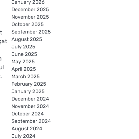
January 2026
December 2025
November 2025
October 2025
September 2025
t
August 2025
gat
July 2025
June 2025
a
May 2025
ul
April 2025
.
March 2025
February 2025
January 2025
December 2024
November 2024
October 2024
September 2024
August 2024
July 2024