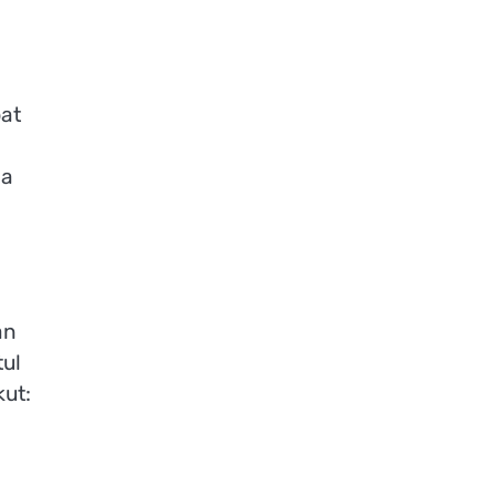
pat
da
an
tul
ut: