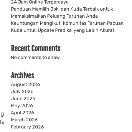
24 Jam Online Terpercaya
Panduan Memilih Joki dan Kuda Terbaik untuk
Memaksimalkan Peluang Taruhan Anda
Keuntungan Mengikuti Komunitas Taruhan Pacuan
Kuda untuk Update Prediksi yang Lebih Akurat
Recent Comments
No comments to show.
Archives
August 2026
July 2026
June 2026
May 2026
April 2026
ng
March 2026
la
February 2026