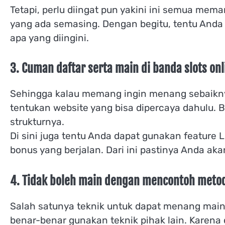
Tetapi, perlu diingat pun yakini ini semua me
yang ada semasing. Dengan begitu, tentu And
apa yang diingini.
3. Cuman daftar serta main di banda slots on
Sehingga kalau memang ingin menang sebaikny
tentukan website yang bisa dipercaya dahulu. Ba
strukturnya.
Di sini juga tentu Anda dapat gunakan feature 
bonus yang berjalan. Dari ini pastinya Anda aka
4. Tidak boleh main dengan mencontoh meto
Salah satunya teknik untuk dapat menang main 
benar-benar gunakan teknik pihak lain. Karena 