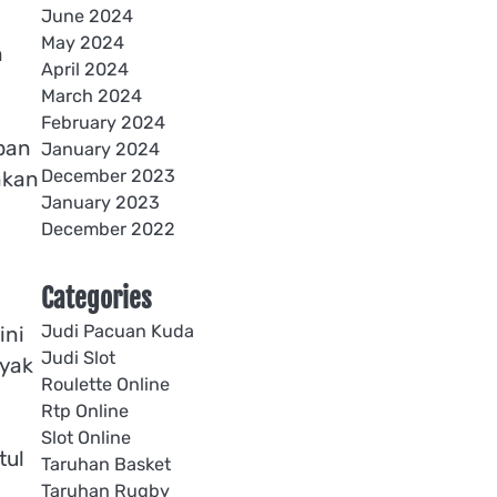
June 2024
May 2024
n
April 2024
March 2024
February 2024
pan
January 2024
December 2023
akan
January 2023
December 2022
Categories
Judi Pacuan Kuda
ini
Judi Slot
nyak
Roulette Online
Rtp Online
Slot Online
tul
Taruhan Basket
Taruhan Rugby