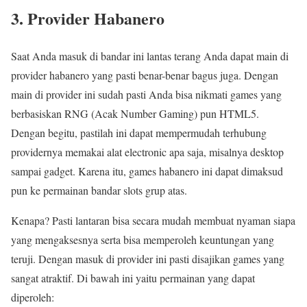
3. Provider Habanero
Saat Anda masuk di bandar ini lantas terang Anda dapat main di
provider habanero yang pasti benar-benar bagus juga. Dengan
main di provider ini sudah pasti Anda bisa nikmati games yang
berbasiskan RNG (Acak Number Gaming) pun HTML5.
Dengan begitu, pastilah ini dapat mempermudah terhubung
providernya memakai alat electronic apa saja, misalnya desktop
sampai gadget. Karena itu, games habanero ini dapat dimaksud
pun ke permainan bandar slots grup atas.
Kenapa? Pasti lantaran bisa secara mudah membuat nyaman siapa
yang mengaksesnya serta bisa memperoleh keuntungan yang
teruji. Dengan masuk di provider ini pasti disajikan games yang
sangat atraktif. Di bawah ini yaitu permainan yang dapat
diperoleh: