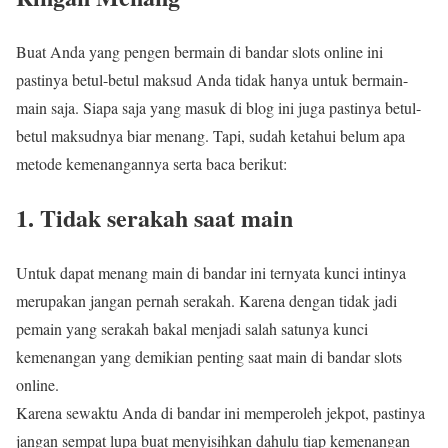
Buat Anda yang pengen bermain di bandar slots online ini
pastinya betul-betul maksud Anda tidak hanya untuk bermain-
main saja. Siapa saja yang masuk di blog ini juga pastinya betul-
betul maksudnya biar menang. Tapi, sudah ketahui belum apa
metode kemenangannya serta baca berikut:
1. Tidak serakah saat main
Untuk dapat menang main di bandar ini ternyata kunci intinya
merupakan jangan pernah serakah. Karena dengan tidak jadi
pemain yang serakah bakal menjadi salah satunya kunci
kemenangan yang demikian penting saat main di bandar slots
online.
Karena sewaktu Anda di bandar ini memperoleh jekpot, pastinya
jangan sempat lupa buat menyisihkan dahulu tiap kemenangan