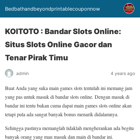
Bedbathandbeyondprintablecouponnow
KOITOTO : Bandar Slots Online:
Situs Slots Online Gacor dan
Tenar Pirak Timu
admin
4 years ago
Buat Anda yang suka main games slots tentulah ini memang jam
yang pas untuk masuk di bandar slots online. Dengan masuk di
bandar ini tentu bukan cuma dapat main games slots online akan
tetapi pula ada sangat banyak bonus menarik didalamnya.
Sehingga pastinya memanglah tidaklah mengherankan ada begitu
banyak orang yang mau masuk dan main di bandar ini.