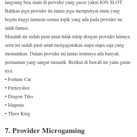
langsung bisa main di provider yang gacor yakni ION SLOT.
Bahkan juga provider ini lantas juga mempunyai mutu yang
begitu tinggi lantaran semua topik yang ada pada provider ini
ialah fantasi.
Masalah ini sudah pasti amat tidak mirip dengan provider lainnya
serta ini sudah pasti amat mengagumkan siapa-siapa saja yang
memainkan. Dalam provider ini lantas tentunya ada banyak
permainan yang sangat menarik. Berikut di bawah ini yaitu game-
nya:
• Fortune Cat
• Frenzyshot
• Dragon Tiles
• Islapeno
• Three King
7. Provider Microgaming