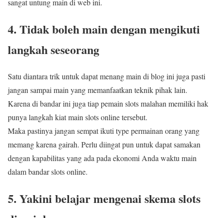
sangat untung main di web ini.
4. Tidak boleh main dengan mengikuti
langkah seseorang
Satu diantara trik untuk dapat menang main di blog ini juga pasti
jangan sampai main yang memanfaatkan teknik pihak lain.
Karena di bandar ini juga tiap pemain slots malahan memiliki hak
punya langkah kiat main slots online tersebut.
Maka pastinya jangan sempat ikuti type permainan orang yang
memang karena gairah. Perlu diingat pun untuk dapat samakan
dengan kapabilitas yang ada pada ekonomi Anda waktu main
dalam bandar slots online.
5. Yakini belajar mengenai skema slots