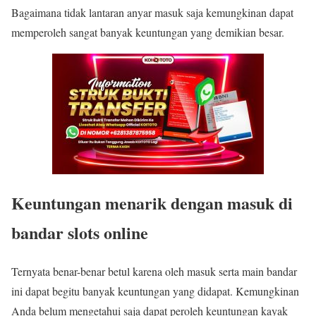
Bagaimana tidak lantaran anyar masuk saja kemungkinan dapat
memperoleh sangat banyak keuntungan yang demikian besar.
Keuntungan menarik dengan masuk di
bandar slots online
Ternyata benar-benar betul karena oleh masuk serta main bandar
ini dapat begitu banyak keuntungan yang didapat. Kemungkinan
Anda belum mengetahui saja dapat peroleh keuntungan kayak