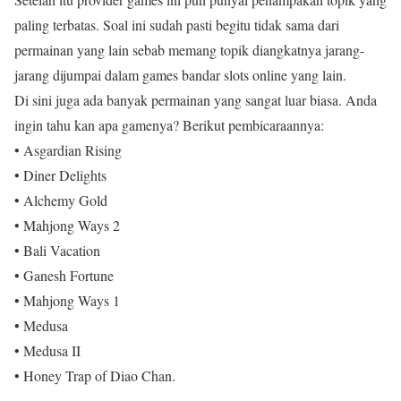
paling terbatas. Soal ini sudah pasti begitu tidak sama dari
permainan yang lain sebab memang topik diangkatnya jarang-
jarang dijumpai dalam games bandar slots online yang lain.
Di sini juga ada banyak permainan yang sangat luar biasa. Anda
ingin tahu kan apa gamenya? Berikut pembicaraannya:
• Asgardian Rising
• Diner Delights
• Alchemy Gold
• Mahjong Ways 2
• Bali Vacation
• Ganesh Fortune
• Mahjong Ways 1
• Medusa
• Medusa II
• Honey Trap of Diao Chan.