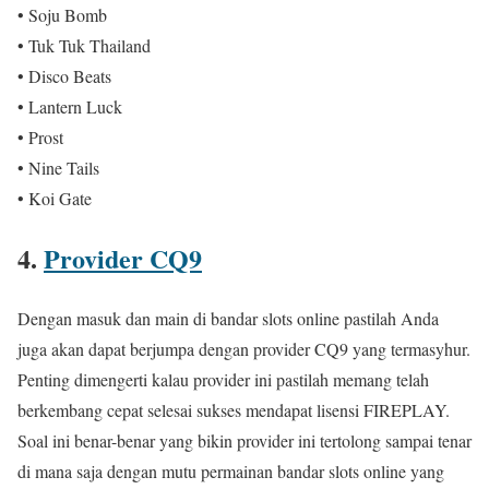
• Soju Bomb
• Tuk Tuk Thailand
• Disco Beats
• Lantern Luck
• Prost
• Nine Tails
• Koi Gate
4.
Provider CQ9
Dengan masuk dan main di bandar slots online pastilah Anda
juga akan dapat berjumpa dengan provider CQ9 yang termasyhur.
Penting dimengerti kalau provider ini pastilah memang telah
berkembang cepat selesai sukses mendapat lisensi FIREPLAY.
Soal ini benar-benar yang bikin provider ini tertolong sampai tenar
di mana saja dengan mutu permainan bandar slots online yang