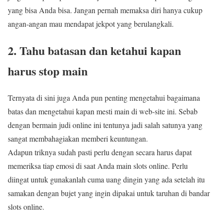
yang bisa Anda bisa. Jangan pernah memaksa diri hanya cukup
angan-angan mau mendapat jekpot yang berulangkali.
2. Tahu batasan dan ketahui kapan
harus stop main
Ternyata di sini juga Anda pun penting mengetahui bagaimana
batas dan mengetahui kapan mesti main di web-site ini. Sebab
dengan bermain judi online ini tentunya jadi salah satunya yang
sangat membahagiakan memberi keuntungan.
Adapun triknya sudah pasti perlu dengan secara harus dapat
memeriksa tiap emosi di saat Anda main slots online. Perlu
diingat untuk gunakanlah cuma uang dingin yang ada setelah itu
samakan dengan bujet yang ingin dipakai untuk taruhan di bandar
slots online.