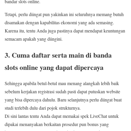
bandar slots online.
Tetapi, perlu diingat pun yakinkan ini seluruhnya memang butuh
disamakan dengan kapabilitas ekonomi yang ada semasing.
Karena itu, tentu Anda juga pastinya dapat mendapat keuntungan
semacam apakah yang diingini.
3. Cuma daftar serta main di banda
slots online yang dapat dipercaya
Sehingga apabila betul-betul mau menang alangkah lebih baik
sebelum kerjakan registrasi sudah pasti dapat putuskan website
yang bisa dipercaya dahulu. Baru selanjutnya perlu diingat buat
studi terlebih dulu dari pojok strukturnya.
Di sini lantas tentu Anda dapat memakai spek LiveChat untuk
dipakai menanyakan berkaitan prosedur pun bonus yang