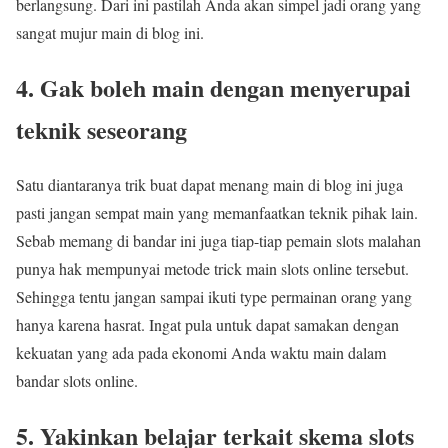
berlangsung. Dari ini pastilah Anda akan simpel jadi orang yang
sangat mujur main di blog ini.
4. Gak boleh main dengan menyerupai
teknik seseorang
Satu diantaranya trik buat dapat menang main di blog ini juga
pasti jangan sempat main yang memanfaatkan teknik pihak lain.
Sebab memang di bandar ini juga tiap-tiap pemain slots malahan
punya hak mempunyai metode trick main slots online tersebut.
Sehingga tentu jangan sampai ikuti type permainan orang yang
hanya karena hasrat. Ingat pula untuk dapat samakan dengan
kekuatan yang ada pada ekonomi Anda waktu main dalam
bandar slots online.
5. Yakinkan belajar terkait skema slots