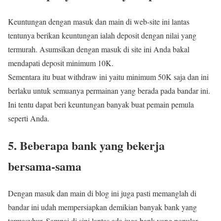
Keuntungan dengan masuk dan main di web-site ini lantas
tentunya berikan keuntungan ialah deposit dengan nilai yang
termurah. Asumsikan dengan masuk di site ini Anda bakal
mendapati deposit minimum 10K.
Sementara itu buat withdraw ini yaitu minimum 50K saja dan ini
berlaku untuk semuanya permainan yang berada pada bandar ini.
Ini tentu dapat beri keuntungan banyak buat pemain pemula
seperti Anda.
5. Beberapa bank yang bekerja
bersama-sama
Dengan masuk dan main di blog ini juga pasti memanglah di
bandar ini udah mempersiapkan demikian banyak bank yang
termasyhur. Sampai di sini lantas ada juga bank yang popular