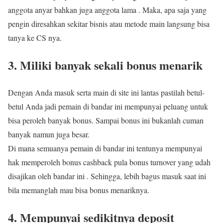
anggota anyar bahkan juga anggota lama . Maka, apa saja yang
pengin diresahkan sekitar bisnis atau metode main langsung bisa
tanya ke CS nya.
3. Miliki banyak sekali bonus menarik
Dengan Anda masuk serta main di site ini lantas pastilah betul-
betul Anda jadi pemain di bandar ini mempunyai peluang untuk
bisa peroleh banyak bonus. Sampai bonus ini bukanlah cuman
banyak namun juga besar.
Di mana semuanya pemain di bandar ini tentunya mempunyai
hak memperoleh bonus cashback pula bonus turnover yang udah
disajikan oleh bandar ini . Sehingga, lebih bagus masuk saat ini
bila memanglah mau bisa bonus menariknya.
4. Mempunyai sedikitnya deposit