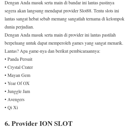
Dengan Anda masuk serta main di bandar ini lantas pastinya
segera akan langsung mendapat provider Slot88. Tentu slots ini
lantas sangat hebat sebab memang sangatlah ternama di kelompok
dunia perjudian.
Dengan Anda masuk serta main di provider ini lantas pastilah
berpeluang untuk dapat memperoleh games yang sangat menarik.
Lantas? Apa game-nya dan berikut pembicaraannya:
• Panda Persuit
• Crystal Crater
• Mayan Gem
• Year Of OX
• Junggle Jam
• Avengers
• Qi Xi
6. Provider ION SLOT