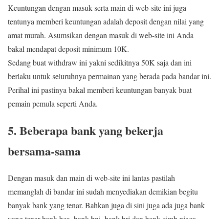
Keuntungan dengan masuk serta main di web-site ini juga
tentunya memberi keuntungan adalah deposit dengan nilai yang
amat murah. Asumsikan dengan masuk di web-site ini Anda
bakal mendapat deposit minimum 10K.
Sedang buat withdraw ini yakni sedikitnya 50K saja dan ini
berlaku untuk seluruhnya permainan yang berada pada bandar ini.
Perihal ini pastinya bakal memberi keuntungan banyak buat
pemain pemula seperti Anda.
5. Beberapa bank yang bekerja
bersama-sama
Dengan masuk dan main di web-site ini lantas pastilah
memanglah di bandar ini sudah menyediakan demikian begitu
banyak bank yang tenar. Bahkan juga di sini juga ada juga bank
yang tenar bank bca, bank bni, bank bri dan bank cimb niaga.