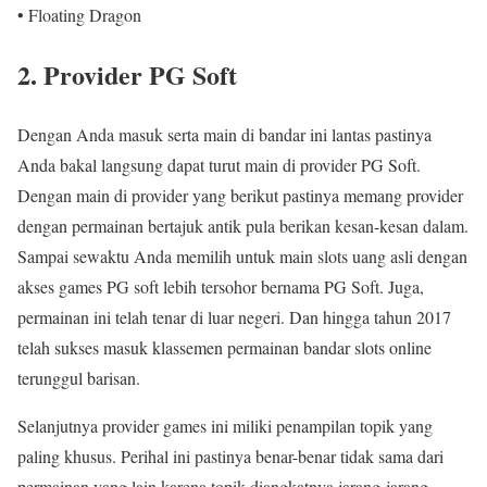
• Floating Dragon
2. Provider PG Soft
Dengan Anda masuk serta main di bandar ini lantas pastinya
Anda bakal langsung dapat turut main di provider PG Soft.
Dengan main di provider yang berikut pastinya memang provider
dengan permainan bertajuk antik pula berikan kesan-kesan dalam.
Sampai sewaktu Anda memilih untuk main slots uang asli dengan
akses games PG soft lebih tersohor bernama PG Soft. Juga,
permainan ini telah tenar di luar negeri. Dan hingga tahun 2017
telah sukses masuk klassemen permainan bandar slots online
terunggul barisan.
Selanjutnya provider games ini miliki penampilan topik yang
paling khusus. Perihal ini pastinya benar-benar tidak sama dari
permainan yang lain karena topik diangkatnya jarang-jarang