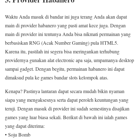
Waktu Anda masuk di bandar ini juga terang Anda akan dapat
main di provider habanero yang pasti amat kece juga. Dengan
main di provider ini tentunya Anda bisa nikmati permainan yang
berbasiskan RNG (Acak Number Gaming) pula HTML5.
Karena itu, pastilah ini segera bisa meringankan terhubung
providernya gunakan alat electronic apa saja, umpamanya desktop
sampai gadget. Dengan begitu, permainan habanero ini dapat
dimaksud pula ke games bandar slots kelompok atas.
Kenapa? Pastinya lantaran dapat secara mudah bikin nyaman
siapa yang mengaksesnya serta dapat peroleh keuntungan yang
teruji. Dengan masuk di provider ini sudah semestinya disajikan
games yang luar biasa sekali. Berikut di bawah ini ialah games
yang dapat diterima:
• Soju Bomb