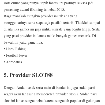
slots online yang punyai topik fantasi ini pastinya sukses jadi
pemenang award iGaming terhebat 2015.
Bagaimanakah mungkin provider ini tak ada yang
menggemarinya serta siapa saja pastilah tertarik. Tidaklah sampai
di situ jika games ini juga miliki winrate yang begitu tinggi. Serta
yang pasti provider ini lantas miliki banyak games menarik. Di
bawah ini yaitu game-nya:
• Hero Fishing
• Football Fever
• Acrobatics
5. Provider SLOT88
Dengan Anda masuk serta main di bandar ini juga sudah pasti
segera akan langsung memperoleh provider Slot88. Sudah pasti
slots ini lantas sangat hebat karena sangatlah popular di golongan