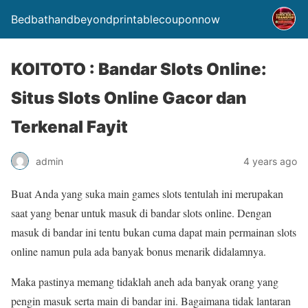
Bedbathandbeyondprintablecouponnow
KOITOTO : Bandar Slots Online:
Situs Slots Online Gacor dan
Terkenal Fayit
admin
4 years ago
Buat Anda yang suka main games slots tentulah ini merupakan
saat yang benar untuk masuk di bandar slots online. Dengan
masuk di bandar ini tentu bukan cuma dapat main permainan slots
online namun pula ada banyak bonus menarik didalamnya.
Maka pastinya memang tidaklah aneh ada banyak orang yang
pengin masuk serta main di bandar ini. Bagaimana tidak lantaran