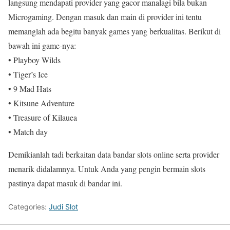
langsung mendapati provider yang gacor manalagi bila bukan
Microgaming. Dengan masuk dan main di provider ini tentu
memanglah ada begitu banyak games yang berkualitas. Berikut di
bawah ini game-nya:
• Playboy Wilds
• Tiger’s Ice
• 9 Mad Hats
• Kitsune Adventure
• Treasure of Kilauea
• Match day
Demikianlah tadi berkaitan data bandar slots online serta provider
menarik didalamnya. Untuk Anda yang pengin bermain slots
pastinya dapat masuk di bandar ini.
Categories:
Judi Slot