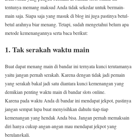
tentunya memang maksud Anda tidak sekedar untuk bermain-
main saja. Siapa saja yang masuk di blog ini juga pastinya betul-
betul arahnya biar menang. Tetapi, sudah mengetahui belum apa
metode kemenangannya serta baca berikut:
1. Tak serakah waktu main
Buat dapat menang main di bandar ini ternyata kunci terutamanya
yaitu jangan pernah serakah. Karena dengan tidak jadi pemain
yang serakah bakal jadi satu diantara kunci kemenangan yang
demikian penting waktu main di bandar slots online.
Karena pada waktu Anda di bandar ini mendapat jekpot, pastinya
jangan sempat lupa buat menyisihkan dahulu tiap-tiap
kemenangan yang hendak Anda bisa. Jangan pernah memaksain
diri hanya cukup angan-angan mau mendapat jekpot yang
berulangkali.