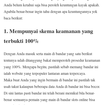
Anda belum ketahui saja bisa peroleh keuntungan kayak apakah.
Apabila benar-benar ingin tahu dengan apa keuntungannya yok
baca berikut:
1. Mempunyai skema keamanan yang
terbukti 100%
Dengan Anda masuk serta main di bandar yang satu berikut
tentunya udah ditanggung bakal memperoleh prosedur keamanan
yang 100%. Mengapa begitu, pastilah sebab memang bandar ini
ialah website yang terpopuler lantaran aman terpercaya.
Maka buat Anda yang ingin bermain di bandar ini pastilah tak
usah takut kalaupun beberapa data Anda di bandar ini bisa bocor.
Di sini lantas pasti bandar ini telah berani memikul bila benar-
benar semuanya pemain yang main di bandar slots online bisa