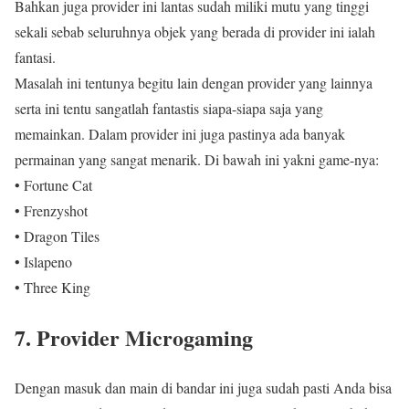
Bahkan juga provider ini lantas sudah miliki mutu yang tinggi
sekali sebab seluruhnya objek yang berada di provider ini ialah
fantasi.
Masalah ini tentunya begitu lain dengan provider yang lainnya
serta ini tentu sangatlah fantastis siapa-siapa saja yang
memainkan. Dalam provider ini juga pastinya ada banyak
permainan yang sangat menarik. Di bawah ini yakni game-nya:
• Fortune Cat
• Frenzyshot
• Dragon Tiles
• Islapeno
• Three King
7. Provider Microgaming
Dengan masuk dan main di bandar ini juga sudah pasti Anda bisa