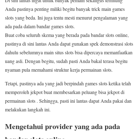
Di sini lantas ingat untuk banyak pemain sekaligus terhitung
Anda pastinya penting miliki begitu banyak trick main games
slots yang beda. Ini juga tentu mesti menurut pengalaman yang
ada pada dalam bandar games slots.
Buat coba seluruh skema yang berada pada bandar slots online,
pastinya di sini lantas Anda dapat gunakan spek demonstrasi slots
dahulu sebelumnya main situs slots bisa dipercaya memanfaatkan
uang asli. Dengan begitu, sudah pasti Anda bakal terasa begitu
nyaman pula memahami struktur kerja permainan slots.
Tetapi, pastinya ada yang jadi berpindah games slots ketika telah
memperoleh jekpot buat membesarkan peluang bisa jekpot di
permainan slots . Sehingga, pasti ini lantas dapat Anda pakai dan
melakukan langkah ini.
Mengetahui provider yang ada pada