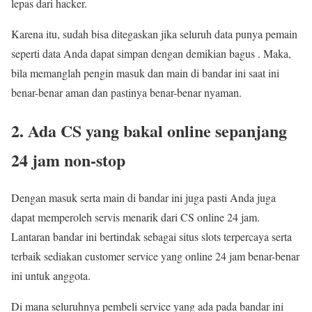
lepas dari hacker.
Karena itu, sudah bisa ditegaskan jika seluruh data punya pemain
seperti data Anda dapat simpan dengan demikian bagus . Maka,
bila memanglah pengin masuk dan main di bandar ini saat ini
benar-benar aman dan pastinya benar-benar nyaman.
2. Ada CS yang bakal online sepanjang
24 jam non-stop
Dengan masuk serta main di bandar ini juga pasti Anda juga
dapat memperoleh servis menarik dari CS online 24 jam.
Lantaran bandar ini bertindak sebagai situs slots terpercaya serta
terbaik sediakan customer service yang online 24 jam benar-benar
ini untuk anggota.
Di mana seluruhnya pembeli service yang ada pada bandar ini