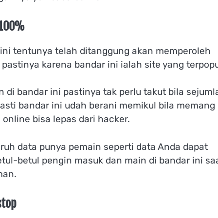
i 100%
ini tentunya telah ditanggung akan memperoleh
astinya karena bandar ini ialah site yang terpopu
di bandar ini pastinya tak perlu takut bila sejuml
a pasti bandar ini udah berani memikul bila memang
nline bisa lepas dari hacker.
luruh data punya pemain seperti data Anda dapat
tul-betul pengin masuk dan main di bandar ini sa
man.
stop