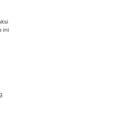
aksi
 ini
g