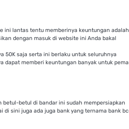
e ini lantas tentu memberinya keuntungan adalah
ikan dengan masuk di website ini Anda bakal
 50K saja serta ini berlaku untuk seluruhnya
inya dapat memberi keuntungan banyak untuk pema
h betul-betul di bandar ini sudah mempersiapkan
 di sini juga ada juga bank yang ternama bank bc