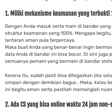
1. Miliki mekanisme keamanan yang terbukt
Dengan Anda masuk serta main di bandar yang 
struktur keamanan yang 100%. Mengapa begitu, p
lantaran aman pula terpercaya.
Maka buat Anda yang benar-benar ingin bermain 
data Anda di bandar ini bisa bocor. Di sini jug
semuanya pemain yang bermain di bandar slots o
Karena itu, sudah pasti bisa ditegaskan jika se
simpan dengan demikian bagus . Maka, kalau be
ini begitu aman serta pastilah memanglah nya
2. Ada CS yang bisa online waktu 24 jam non-