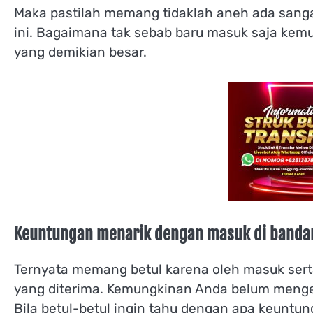
Maka pastilah memang tidaklah aneh ada sanga
ini. Bagaimana tak sebab baru masuk saja ke
yang demikian besar.
Keuntungan menarik dengan masuk di bandar 
Ternyata memang betul karena oleh masuk sert
yang diterima. Kemungkinan Anda belum menge
Bila betul-betul ingin tahu dengan apa keuntun