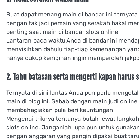
Buat dapat menang main di bandar ini ternyata 
dengan tak jadi pemain yang serakah bakal me
penting saat main di bandar slots online.
Lantaran pada waktu Anda di bandar ini mendap
menyisihkan dahulu tiap-tiap kemenangan yan
hanya cukup keinginan ingin memperoleh jekpot
2. Tahu batasan serta mengerti kapan harus 
Ternyata di sini lantas Anda pun perlu menge
main di blog ini. Sebab dengan main judi online
membahagiakan pula beri keuntungan.
Mengenai triknya tentunya butuh lewat langka
slots online. Janganlah lupa pun untuk gunak
dengan anggaran yang pengin dipakai buat taruh