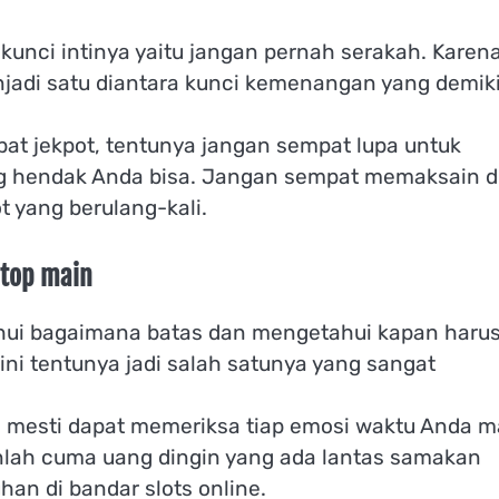
kunci intinya yaitu jangan pernah serakah. Karen
njadi satu diantara kunci kemenangan yang demik
at jekpot, tentunya jangan sempat lupa untuk
g hendak Anda bisa. Jangan sempat memaksain di
 yang berulang-kali.
stop main
tahui bagaimana batas dan mengetahui kapan haru
 ini tentunya jadi salah satunya yang sangat
h mesti dapat memeriksa tiap emosi waktu Anda m
anlah cuma uang dingin yang ada lantas samakan
an di bandar slots online.