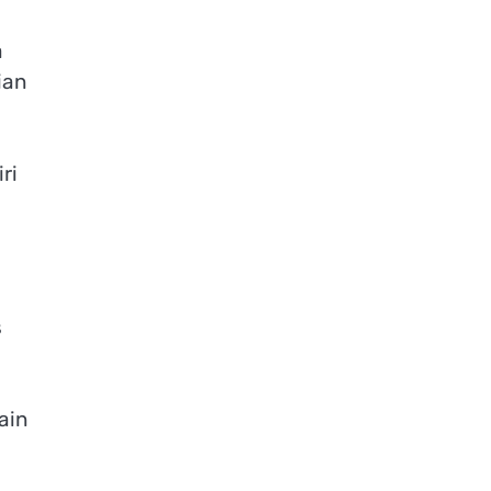
a
ian
ri
s
ain