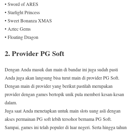
• Sword of ARES
• Starlight Princess
• Sweet Bonanza XMAS
• Aztec Gems
• Floating Dragon
2. Provider PG Soft
Dengan Anda masuk dan main di bandar ini juga sudah pasti
Anda juga akan langsung bisa turut main di provider PG Soft.
Dengan main di provider yang berikut pastilah merupakan
provider dengan games bertopik unik pula memberi kesan-kesan
dalam.
Juga saat Anda menetapkan untuk main slots uang asli dengan
akses permainan PG soft lebih tersohor bernama PG Soft.
Sampai, games ini telah populer di luar negeri. Serta hingga tahun