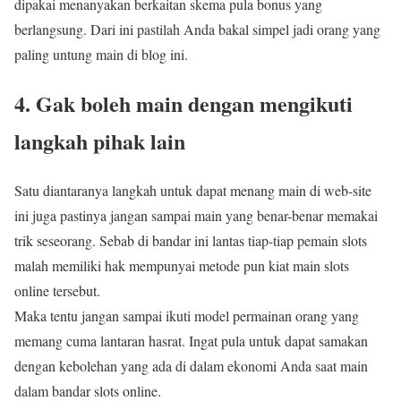
dipakai menanyakan berkaitan skema pula bonus yang
berlangsung. Dari ini pastilah Anda bakal simpel jadi orang yang
paling untung main di blog ini.
4. Gak boleh main dengan mengikuti
langkah pihak lain
Satu diantaranya langkah untuk dapat menang main di web-site
ini juga pastinya jangan sampai main yang benar-benar memakai
trik seseorang. Sebab di bandar ini lantas tiap-tiap pemain slots
malah memiliki hak mempunyai metode pun kiat main slots
online tersebut.
Maka tentu jangan sampai ikuti model permainan orang yang
memang cuma lantaran hasrat. Ingat pula untuk dapat samakan
dengan kebolehan yang ada di dalam ekonomi Anda saat main
dalam bandar slots online.