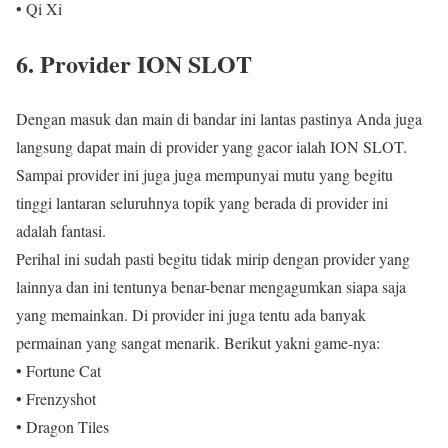
• Qi Xi
6. Provider ION SLOT
Dengan masuk dan main di bandar ini lantas pastinya Anda juga
langsung dapat main di provider yang gacor ialah ION SLOT.
Sampai provider ini juga juga mempunyai mutu yang begitu
tinggi lantaran seluruhnya topik yang berada di provider ini
adalah fantasi.
Perihal ini sudah pasti begitu tidak mirip dengan provider yang
lainnya dan ini tentunya benar-benar mengagumkan siapa saja
yang memainkan. Di provider ini juga tentu ada banyak
permainan yang sangat menarik. Berikut yakni game-nya:
• Fortune Cat
• Frenzyshot
• Dragon Tiles