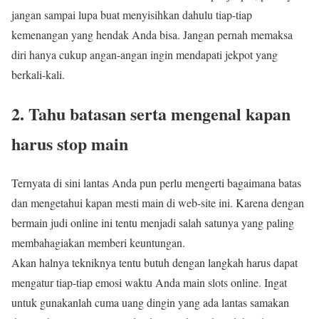
jangan sampai lupa buat menyisihkan dahulu tiap-tiap
kemenangan yang hendak Anda bisa. Jangan pernah memaksa
diri hanya cukup angan-angan ingin mendapati jekpot yang
berkali-kali.
2. Tahu batasan serta mengenal kapan
harus stop main
Ternyata di sini lantas Anda pun perlu mengerti bagaimana batas
dan mengetahui kapan mesti main di web-site ini. Karena dengan
bermain judi online ini tentu menjadi salah satunya yang paling
membahagiakan memberi keuntungan.
Akan halnya tekniknya tentu butuh dengan langkah harus dapat
mengatur tiap-tiap emosi waktu Anda main slots online. Ingat
untuk gunakanlah cuma uang dingin yang ada lantas samakan