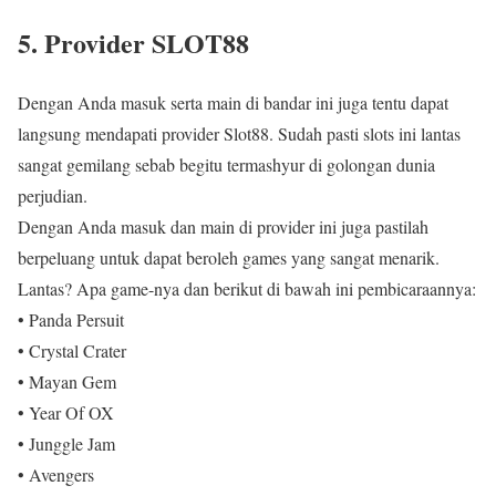
5. Provider SLOT88
Dengan Anda masuk serta main di bandar ini juga tentu dapat
langsung mendapati provider Slot88. Sudah pasti slots ini lantas
sangat gemilang sebab begitu termashyur di golongan dunia
perjudian.
Dengan Anda masuk dan main di provider ini juga pastilah
berpeluang untuk dapat beroleh games yang sangat menarik.
Lantas? Apa game-nya dan berikut di bawah ini pembicaraannya:
• Panda Persuit
• Crystal Crater
• Mayan Gem
• Year Of OX
• Junggle Jam
• Avengers