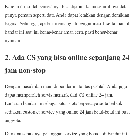
Karena itu, sudah semestinya bisa dijamin kalau seluruhnya data
punya pemain seperti data Anda dapat letakkan dengan demikian
bagus . Sehingga, apabila memanglah pengin masuk serta main di
bandar ini saat ini benar-benar aman serta pasti benar-benar
nyaman.
2. Ada CS yang bisa online sepanjang 24
jam non-stop
Dengan masuk dan main di bandar ini lantas pastilah Anda juga
dapat memperoleh servis menarik dari CS online 24 jam.
Lantaran bandar ini sebagai situs slots terpercaya serta terbaik
sediakan customer service yang online 24 jam betul-betul ini buat
anggota.
Di mana semuanya pelanggan service yang berada di bandar ini