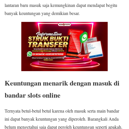
lantaran baru masuk saja kemungkinan dapat mendapat begitu
banyak keuntungan yang demikian besar.
Keuntungan menarik dengan masuk di
bandar slots online
Ternyata betul-betul betul karena oleh masuk serta main bandar
ini dapat banyak keuntungan yang diperoleh. Barangkali Anda
belum mengetahui saja dapat peroleh keuntungan seperti apakah.