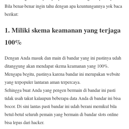
Bila benar-benar ingin tahu dengan apa keuntungannya yok baca
berikut:
1. Miliki skema keamanan yang terjaga
100%
Dengan Anda masuk dan main di bandar yang ini pastinya udah
ditanggung akan mendapat skema keamanan yang 100%.
Mengapa begitu, pastinya karena bandar ini merupakan website
yang terpopuler lantaran aman terpercaya.
Sehingga buat Anda yang pengen bermain di bandar ini pasti
tidak usah takut kalaupun beberapa data Anda di bandar ini bisa
bocor. Di sini lantas pasti bandar ini udah berani memikul bila
betul-betul seluruh pemain yang bermain di bandar slots online
bisa lepas dari hacker.