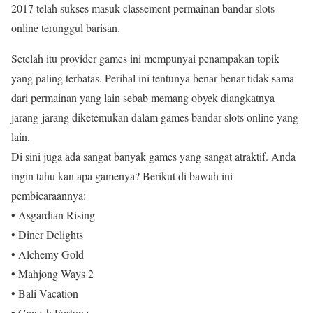
2017 telah sukses masuk classement permainan bandar slots
online terunggul barisan.
Setelah itu provider games ini mempunyai penampakan topik
yang paling terbatas. Perihal ini tentunya benar-benar tidak sama
dari permainan yang lain sebab memang obyek diangkatnya
jarang-jarang diketemukan dalam games bandar slots online yang
lain.
Di sini juga ada sangat banyak games yang sangat atraktif. Anda
ingin tahu kan apa gamenya? Berikut di bawah ini
pembicaraannya:
• Asgardian Rising
• Diner Delights
• Alchemy Gold
• Mahjong Ways 2
• Bali Vacation
• Ganesh Fortune