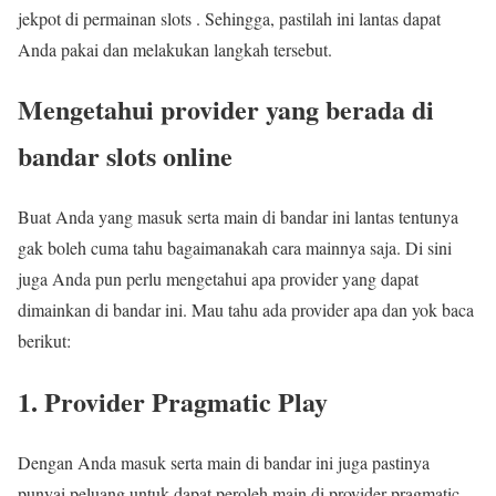
jekpot di permainan slots . Sehingga, pastilah ini lantas dapat
Anda pakai dan melakukan langkah tersebut.
Mengetahui provider yang berada di
bandar slots online
Buat Anda yang masuk serta main di bandar ini lantas tentunya
gak boleh cuma tahu bagaimanakah cara mainnya saja. Di sini
juga Anda pun perlu mengetahui apa provider yang dapat
dimainkan di bandar ini. Mau tahu ada provider apa dan yok baca
berikut:
1. Provider Pragmatic Play
Dengan Anda masuk serta main di bandar ini juga pastinya
punyai peluang untuk dapat peroleh main di provider pragmatic