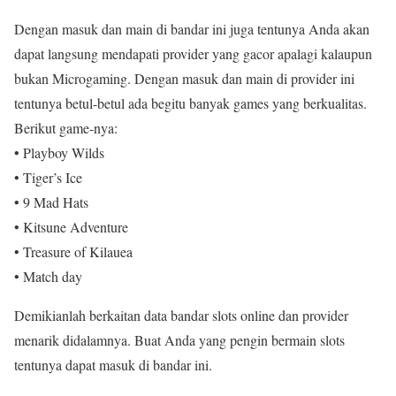
Dengan masuk dan main di bandar ini juga tentunya Anda akan
dapat langsung mendapati provider yang gacor apalagi kalaupun
bukan Microgaming. Dengan masuk dan main di provider ini
tentunya betul-betul ada begitu banyak games yang berkualitas.
Berikut game-nya:
• Playboy Wilds
• Tiger’s Ice
• 9 Mad Hats
• Kitsune Adventure
• Treasure of Kilauea
• Match day
Demikianlah berkaitan data bandar slots online dan provider
menarik didalamnya. Buat Anda yang pengin bermain slots
tentunya dapat masuk di bandar ini.