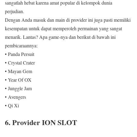
sangatlah hebat karena amat popular di kelompok dunia
perjudian.
Dengan Anda masuk dan main di provider ini juga pasti memiliki
kesempatan untuk dapat memperoleh permainan yang sangat
menarik. Lantas? Apa game-nya dan berikut di bawah ini
pembicaraannya:
• Panda Persuit
• Crystal Crater
• Mayan Gem
• Year Of OX
• Junggle Jam
• Avengers
• Qi Xi
6. Provider ION SLOT