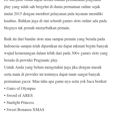
play yang udah sah bergelut di dunia permainan online sejak
mulai 2015 dengan memberi pelayanan pula layanan memiliki
kualitas. Bahkan juga di sini seluruh games slots online ada pada
blognya tak pernah menyebalkan pemain.
Baik itu dari bandar slots atau sampai pemain yang berada pada
Indonesia sampai telah dipastikan ini dapat nikmati begitu banyak
wujud kemenangan dalam lebih dari pada 300+ games slots yang
berada di provider Pragmatic play.
Untuk Anda yang belum mengetahui juga jika dengan masuk
serta main di provider ini tentunya dapat main sangat banyak
permainan gacor. Mau tahu apa game-nya serta yok baca berikut:
• Gates of Olympus
• Sword of ARES
• Starlight Princess
• Sweet Bonanza XMAS