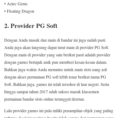
• Aztec Gems
• Floating Dragon
2. Provider PG Soft
Dengan Anda masuk dan main di bandar ini juga sudah pasti
Anda juga akan langsung dapat turut main di provider PG Soft.
Dengan main di provider yang satu berikut pasti adalah provider
dengan games bertajuk unik pun memberi kesan-kesan dalam.
Bahkan juga waktu Anda memutus untuk main slots uang asli
dengan akses permainan PG soft lebih tenar berikut nama PG
Soft. Bahkan juga, games ini telah tersohor di luar negeri. Serta
hingga sampai tahun 2017 udah sukses masuk klassemen
permainan bandar slots online terunggul deretan.
Lalu provider games ini pula miliki penampilan objek yang paling
terbatas. Soal ini pastinya begitu tidak serupa dari permainan yang