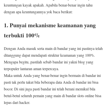
keuntungan kayak apakah. Apabila benar-benar ingin tahu
dengan apa keuntungannya yok baca berikut:
1. Punyai mekanisme keamanan yang
terbukti 100%
Dengan Anda masuk serta main di bandar yang ini pastinya telah
ditanggung dapat mendapati struktur keamanan yang 100%.
Mengapa begitu, pastilah sebab bandar ini yakni blog yang
terpopuler lantaran aman terpercaya.
Maka untuk Anda yang benar-benar ingin bermain di bandar ini
pasti tak perlu takut bila beberapa data Anda di bandar ini bisa
bocor. Di sini juga pasti bandar ini telah berani memikul bila
betul-betul seluruh pemain yang main di bandar slots online bisa
lepas dari hacker.