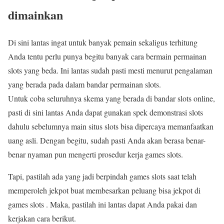
dimainkan
Di sini lantas ingat untuk banyak pemain sekaligus terhitung
Anda tentu perlu punya begitu banyak cara bermain permainan
slots yang beda. Ini lantas sudah pasti mesti menurut pengalaman
yang berada pada dalam bandar permainan slots.
Untuk coba seluruhnya skema yang berada di bandar slots online,
pasti di sini lantas Anda dapat gunakan spek demonstrasi slots
dahulu sebelumnya main situs slots bisa dipercaya memanfaatkan
uang asli. Dengan begitu, sudah pasti Anda akan berasa benar-
benar nyaman pun mengerti prosedur kerja games slots.
Tapi, pastilah ada yang jadi berpindah games slots saat telah
memperoleh jekpot buat membesarkan peluang bisa jekpot di
games slots . Maka, pastilah ini lantas dapat Anda pakai dan
kerjakan cara berikut.