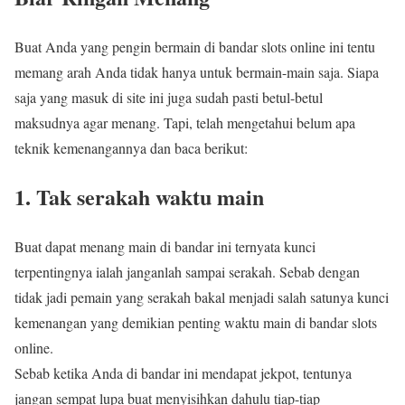
Buat Anda yang pengin bermain di bandar slots online ini tentu
memang arah Anda tidak hanya untuk bermain-main saja. Siapa
saja yang masuk di site ini juga sudah pasti betul-betul
maksudnya agar menang. Tapi, telah mengetahui belum apa
teknik kemenangannya dan baca berikut:
1. Tak serakah waktu main
Buat dapat menang main di bandar ini ternyata kunci
terpentingnya ialah janganlah sampai serakah. Sebab dengan
tidak jadi pemain yang serakah bakal menjadi salah satunya kunci
kemenangan yang demikian penting waktu main di bandar slots
online.
Sebab ketika Anda di bandar ini mendapat jekpot, tentunya
jangan sempat lupa buat menyisihkan dahulu tiap-tiap