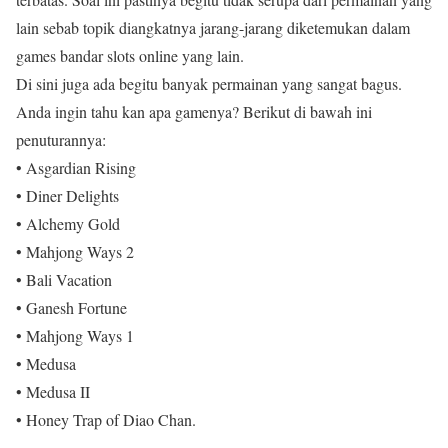
lain sebab topik diangkatnya jarang-jarang diketemukan dalam
games bandar slots online yang lain.
Di sini juga ada begitu banyak permainan yang sangat bagus.
Anda ingin tahu kan apa gamenya? Berikut di bawah ini
penuturannya:
• Asgardian Rising
• Diner Delights
• Alchemy Gold
• Mahjong Ways 2
• Bali Vacation
• Ganesh Fortune
• Mahjong Ways 1
• Medusa
• Medusa II
• Honey Trap of Diao Chan.