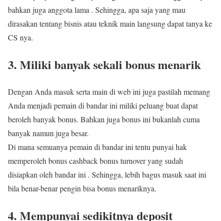
bahkan juga anggota lama . Sehingga, apa saja yang mau
dirasakan tentang bisnis atau teknik main langsung dapat tanya ke
CS nya.
3. Miliki banyak sekali bonus menarik
Dengan Anda masuk serta main di web ini juga pastilah memang
Anda menjadi pemain di bandar ini miliki peluang buat dapat
beroleh banyak bonus. Bahkan juga bonus ini bukanlah cuma
banyak namun juga besar.
Di mana semuanya pemain di bandar ini tentu punyai hak
memperoleh bonus cashback bonus turnover yang sudah
disiapkan oleh bandar ini . Sehingga, lebih bagus masuk saat ini
bila benar-benar pengin bisa bonus menariknya.
4. Mempunyai sedikitnya deposit