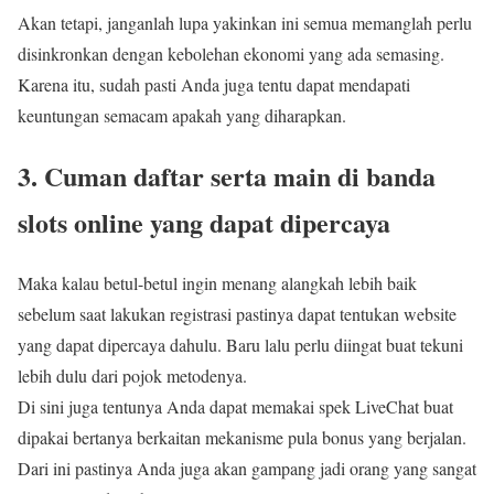
Akan tetapi, janganlah lupa yakinkan ini semua memanglah perlu
disinkronkan dengan kebolehan ekonomi yang ada semasing.
Karena itu, sudah pasti Anda juga tentu dapat mendapati
keuntungan semacam apakah yang diharapkan.
3. Cuman daftar serta main di banda
slots online yang dapat dipercaya
Maka kalau betul-betul ingin menang alangkah lebih baik
sebelum saat lakukan registrasi pastinya dapat tentukan website
yang dapat dipercaya dahulu. Baru lalu perlu diingat buat tekuni
lebih dulu dari pojok metodenya.
Di sini juga tentunya Anda dapat memakai spek LiveChat buat
dipakai bertanya berkaitan mekanisme pula bonus yang berjalan.
Dari ini pastinya Anda juga akan gampang jadi orang yang sangat