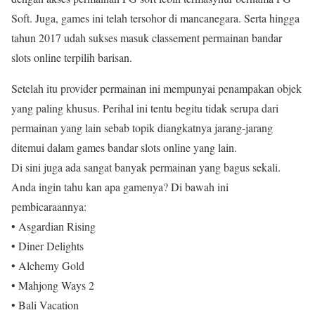
Soft. Juga, games ini telah tersohor di mancanegara. Serta hingga
tahun 2017 udah sukses masuk classement permainan bandar
slots online terpilih barisan.
Setelah itu provider permainan ini mempunyai penampakan objek
yang paling khusus. Perihal ini tentu begitu tidak serupa dari
permainan yang lain sebab topik diangkatnya jarang-jarang
ditemui dalam games bandar slots online yang lain.
Di sini juga ada sangat banyak permainan yang bagus sekali.
Anda ingin tahu kan apa gamenya? Di bawah ini
pembicaraannya:
• Asgardian Rising
• Diner Delights
• Alchemy Gold
• Mahjong Ways 2
• Bali Vacation