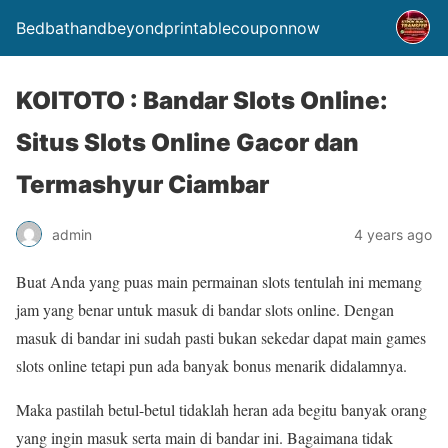
Bedbathandbeyondprintablecouponnow
KOITOTO : Bandar Slots Online:
Situs Slots Online Gacor dan
Termashyur Ciambar
admin
4 years ago
Buat Anda yang puas main permainan slots tentulah ini memang
jam yang benar untuk masuk di bandar slots online. Dengan
masuk di bandar ini sudah pasti bukan sekedar dapat main games
slots online tetapi pun ada banyak bonus menarik didalamnya.
Maka pastilah betul-betul tidaklah heran ada begitu banyak orang
yang ingin masuk serta main di bandar ini. Bagaimana tidak