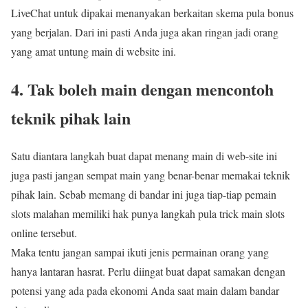
LiveChat untuk dipakai menanyakan berkaitan skema pula bonus
yang berjalan. Dari ini pasti Anda juga akan ringan jadi orang
yang amat untung main di website ini.
4. Tak boleh main dengan mencontoh
teknik pihak lain
Satu diantara langkah buat dapat menang main di web-site ini
juga pasti jangan sempat main yang benar-benar memakai teknik
pihak lain. Sebab memang di bandar ini juga tiap-tiap pemain
slots malahan memiliki hak punya langkah pula trick main slots
online tersebut.
Maka tentu jangan sampai ikuti jenis permainan orang yang
hanya lantaran hasrat. Perlu diingat buat dapat samakan dengan
potensi yang ada pada ekonomi Anda saat main dalam bandar