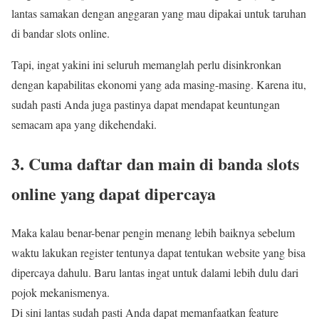
lantas samakan dengan anggaran yang mau dipakai untuk taruhan
di bandar slots online.
Tapi, ingat yakini ini seluruh memanglah perlu disinkronkan
dengan kapabilitas ekonomi yang ada masing-masing. Karena itu,
sudah pasti Anda juga pastinya dapat mendapat keuntungan
semacam apa yang dikehendaki.
3. Cuma daftar dan main di banda slots
online yang dapat dipercaya
Maka kalau benar-benar pengin menang lebih baiknya sebelum
waktu lakukan register tentunya dapat tentukan website yang bisa
dipercaya dahulu. Baru lantas ingat untuk dalami lebih dulu dari
pojok mekanismenya.
Di sini lantas sudah pasti Anda dapat memanfaatkan feature