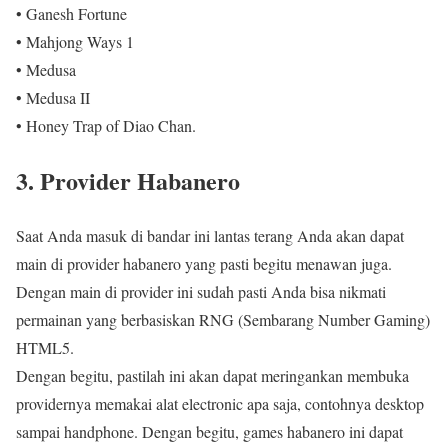
• Ganesh Fortune
• Mahjong Ways 1
• Medusa
• Medusa II
• Honey Trap of Diao Chan.
3. Provider Habanero
Saat Anda masuk di bandar ini lantas terang Anda akan dapat
main di provider habanero yang pasti begitu menawan juga.
Dengan main di provider ini sudah pasti Anda bisa nikmati
permainan yang berbasiskan RNG (Sembarang Number Gaming)
HTML5.
Dengan begitu, pastilah ini akan dapat meringankan membuka
providernya memakai alat electronic apa saja, contohnya desktop
sampai handphone. Dengan begitu, games habanero ini dapat