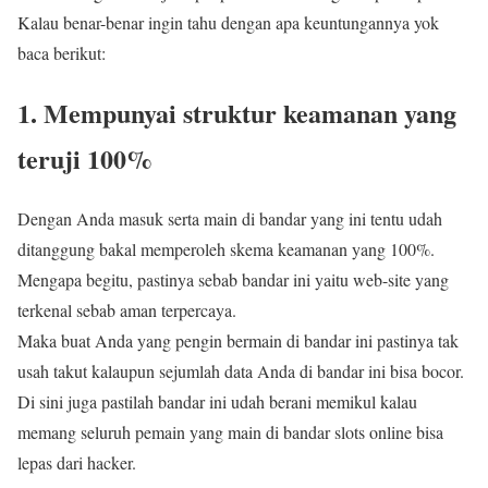
Kalau benar-benar ingin tahu dengan apa keuntungannya yok
baca berikut:
1. Mempunyai struktur keamanan yang
teruji 100%
Dengan Anda masuk serta main di bandar yang ini tentu udah
ditanggung bakal memperoleh skema keamanan yang 100%.
Mengapa begitu, pastinya sebab bandar ini yaitu web-site yang
terkenal sebab aman terpercaya.
Maka buat Anda yang pengin bermain di bandar ini pastinya tak
usah takut kalaupun sejumlah data Anda di bandar ini bisa bocor.
Di sini juga pastilah bandar ini udah berani memikul kalau
memang seluruh pemain yang main di bandar slots online bisa
lepas dari hacker.