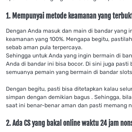
1. Mempunyai metode keamanan yang terbuk
Dengan Anda masuk dan main di bandar yang i
keamanan yang 100%. Mengapa begitu, pastilah 
sebab aman pula terpercaya.
Sehingga untuk Anda yang ingin bermain di band
Anda di bandar ini bisa bocor. Di sini juga pasti
semuanya pemain yang bermain di bandar slots o
Dengan begitu, pasti bisa ditetapkan kalau sel
simpan dengan demikian bagus . Sehingga, bila 
saat ini benar-benar aman dan pasti memang 
2. Ada CS yang bakal online waktu 24 jam non