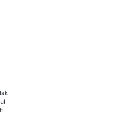
dak
ul
t: