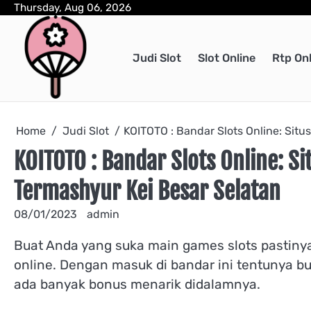
Skip
Thursday, Aug 06, 2026
to
content
Judi Slot
Slot Online
Rtp Onl
Home
Judi Slot
KOITOTO : Bandar Slots Online: Situ
KOITOTO : Bandar Slots Online: Si
Termashyur Kei Besar Selatan
08/01/2023
admin
Buat Anda yang suka main games slots pastinya
online. Dengan masuk di bandar ini tentunya b
ada banyak bonus menarik didalamnya.