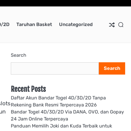
D/2D
Taruhan Basket
Uncategorized
Search
Search
Recent Posts
Daftar Akun Bandar Togel 4D/3D/2D Tanpa
lots
Rekening Bank Resmi Terpercaya 2026
pun
Bandar Togel 4D/3D/2D Via DANA, OVO, dan Gopay
24 Jam Online Terpercaya
Panduan Memilih Joki dan Kuda Terbaik untuk