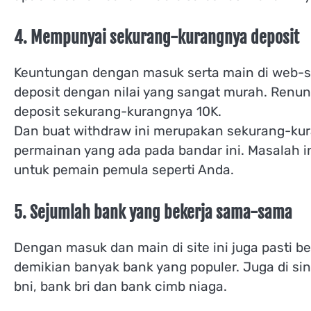
4. Mempunyai sekurang-kurangnya deposit
Keuntungan dengan masuk serta main di web-sit
deposit dengan nilai yang sangat murah. Renu
deposit sekurang-kurangnya 10K.
Dan buat withdraw ini merupakan sekurang-kur
permainan yang ada pada bandar ini. Masalah 
untuk pemain pemula seperti Anda.
5. Sejumlah bank yang bekerja sama-sama
Dengan masuk dan main di site ini juga pasti b
demikian banyak bank yang populer. Juga di si
bni, bank bri dan bank cimb niaga.