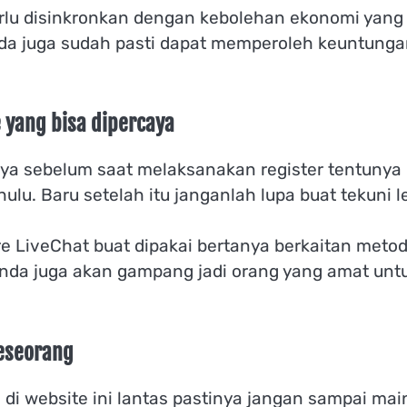
 perlu disinkronkan dengan kebolehan ekonomi yang
nda juga sudah pasti dapat memperoleh keuntung
e yang bisa dipercaya
ya sebelum saat melaksanakan register tentunya
lu. Baru setelah itu janganlah lupa buat tekuni l
re LiveChat buat dipakai bertanya berkaitan meto
 Anda juga akan gampang jadi orang yang amat unt
seseorang
di website ini lantas pastinya jangan sampai mai