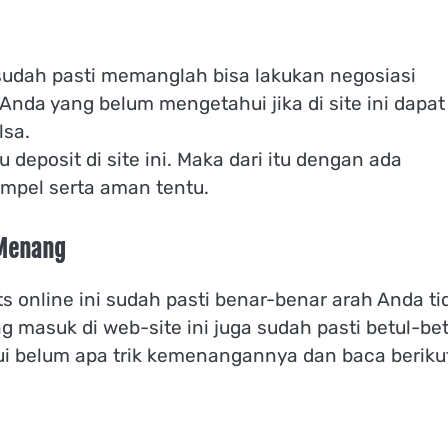
 sudah pasti memanglah bisa lakukan negosiasi
Anda yang belum mengetahui jika di site ini dapat
lsa.
deposit di site ini. Maka dari itu dengan ada
impel serta aman tentu.
 Menang
 online ini sudah pasti benar-benar arah Anda ti
g masuk di web-site ini juga sudah pasti betul-bet
ui belum apa trik kemenangannya dan baca beriku