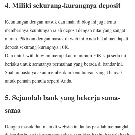
4. Miliki sekurang-kurangnya deposit
Keuntungan dengan masuk dan main di blog ini juga tentu
memberinya keuntungan ialah deposit dengan nilai yang sangat
murah. Pikirkan dengan masuk di web ini Anda bakal mendapati
deposit sekurang-kurangnya 10K.
Dan untuk withdraw ini merupakan minimum 50K saja serta ini
berlaku untuk semuanya permainan yang berada di bandar ini.
Soal ini pastinya akan memberikan keuntungan sangat banyak
untuk pemain pemula seperti Anda.
5. Sejumlah bank yang bekerja sama-
sama
Dengan masuk dan main di website ini lantas pastilah memanglah
di bandar ini sudah mempersiapkan demikian begitu banyak bank