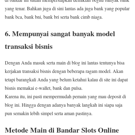
yang tenar. Bahkan juga di sini lantas ada juga bank yang popular
bank bca, bank bni, bank bri serta bank cimb niaga.
6. Mempunyai sangat banyak model
transaksi bisnis
Dengan Anda masuk serta main di blog ini lantas tentunya bisa
kerjakan transaksi bisnis dengan beberapa ragam model. Akan
tetapi barangkali Anda yang belum ketahui kalau di site ini dapat
bisnis memakai e-wallet, bank dan pulsa.
Karena itu, ini pasti mempermudah pemain yang mau deposit di
blog ini. Hingga dengan adanya banyak langkah ini siapa saja
pun semakin lebih simpel serta aman pastinya.
Metode Main di Bandar Slots Online