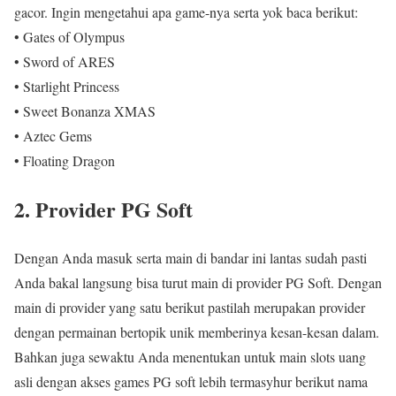
gacor. Ingin mengetahui apa game-nya serta yok baca berikut:
• Gates of Olympus
• Sword of ARES
• Starlight Princess
• Sweet Bonanza XMAS
• Aztec Gems
• Floating Dragon
2. Provider PG Soft
Dengan Anda masuk serta main di bandar ini lantas sudah pasti
Anda bakal langsung bisa turut main di provider PG Soft. Dengan
main di provider yang satu berikut pastilah merupakan provider
dengan permainan bertopik unik memberinya kesan-kesan dalam.
Bahkan juga sewaktu Anda menentukan untuk main slots uang
asli dengan akses games PG soft lebih termasyhur berikut nama