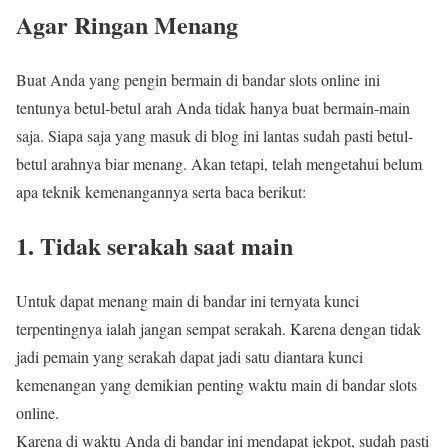
Agar Ringan Menang
Buat Anda yang pengin bermain di bandar slots online ini
tentunya betul-betul arah Anda tidak hanya buat bermain-main
saja. Siapa saja yang masuk di blog ini lantas sudah pasti betul-
betul arahnya biar menang. Akan tetapi, telah mengetahui belum
apa teknik kemenangannya serta baca berikut:
1. Tidak serakah saat main
Untuk dapat menang main di bandar ini ternyata kunci
terpentingnya ialah jangan sempat serakah. Karena dengan tidak
jadi pemain yang serakah dapat jadi satu diantara kunci
kemenangan yang demikian penting waktu main di bandar slots
online.
Karena di waktu Anda di bandar ini mendapat jekpot, sudah pasti