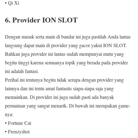
• Qi Xi
6. Provider ION SLOT
Dengan masuk serta main di bandar ini juga pastilah Anda lantas
langsung dapat main di provider yang gacor yakni ION SLOT.
Bahkan juga provider ini lantas sudah mempunyai mutu yang
begitu tinggi karena semuanya topik yang berada pada provider
ini adalah fantasi.
Perihal ini tentunya begitu tidak serupa dengan provider yang
lainnya dan ini tentu amat fantastis siapa-siapa saja yang
memainkan. Di provider ini juga sudah pasti ada banyak
permainan yang sangat menarik. Di bawah ini merupakan game-
nya:
• Fortune Cat
• Frenzyshot