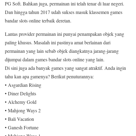
PG Soft. Bahkan juga, permainan ini telah tenar di luar negeri.
Dan hingga tahun 2017 udah sukses masuk klassemen games
bandar slots online terbaik deretan.
Lantas provider permainan ini punyai penampakan objek yang
paling khusus. Masalah ini pastinya amat berlainan dari
permainan yang lain sebab objek diangkatnya jarang-jarang
dijumpai dalam games bandar slots online yang lain.
Di sini juga ada banyak games yang sangat atraktif. Anda ingin
tahu kan apa gamenya? Berikut penuturannya:
• Asgardian Rising
• Diner Delights
• Alchemy Gold
• Mahjong Ways 2
• Bali Vacation
• Ganesh Fortune
• Mahjong Ways 1