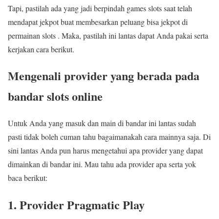
Tapi, pastilah ada yang jadi berpindah games slots saat telah
mendapat jekpot buat membesarkan peluang bisa jekpot di
permainan slots . Maka, pastilah ini lantas dapat Anda pakai serta
kerjakan cara berikut.
Mengenali provider yang berada pada
bandar slots online
Untuk Anda yang masuk dan main di bandar ini lantas sudah
pasti tidak boleh cuman tahu bagaimanakah cara mainnya saja. Di
sini lantas Anda pun harus mengetahui apa provider yang dapat
dimainkan di bandar ini. Mau tahu ada provider apa serta yok
baca berikut:
1. Provider Pragmatic Play