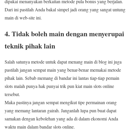
dipakai menanyakan berkaitan metode pula bonus yang berjalan.
Dari ini pastilah Anda bakal simpel jadi orang yang sangat untung
main di web-site ini.
4. Tidak boleh main dengan menyerupai
teknik pihak lain
Salah satunya metode untuk dapat menang main di blog ini juga
pastilah jangan sempat main yang benar-benar memakai metode
pihak lain. Sebab memang di bandar ini lantas tiap-tiap pemain
slots malah punya hak punyai trik pun kiat main slots online
tersebut.
Maka pastinya jangan sempat mengikut tipe permainan orang
yang memang lantaran gairah. Janganlah lupa pun buat dapat
samakan dengan kebolehan yang ada di dalam ekonomi Anda
waktu main dalam bandar slots online.