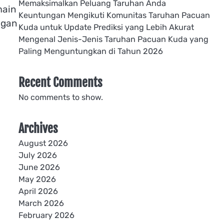
Memaksimalkan Peluang Taruhan Anda
main
Keuntungan Mengikuti Komunitas Taruhan Pacuan
ngan
Kuda untuk Update Prediksi yang Lebih Akurat
Mengenal Jenis-Jenis Taruhan Pacuan Kuda yang
Paling Menguntungkan di Tahun 2026
Recent Comments
No comments to show.
Archives
August 2026
July 2026
June 2026
May 2026
April 2026
March 2026
February 2026