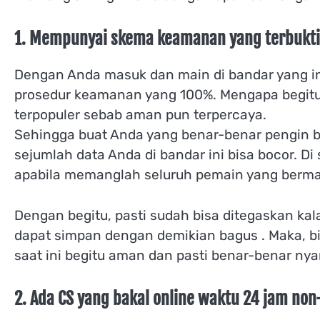
1. Mempunyai skema keamanan yang terbukt
Dengan Anda masuk dan main di bandar yang in
prosedur keamanan yang 100%. Mengapa begitu, 
terpopuler sebab aman pun terpercaya.
Sehingga buat Anda yang benar-benar pengin ber
sejumlah data Anda di bandar ini bisa bocor. Di 
apabila memanglah seluruh pemain yang bermain 
Dengan begitu, pasti sudah bisa ditegaskan ka
dapat simpan dengan demikian bagus . Maka, bil
saat ini begitu aman dan pasti benar-benar ny
2. Ada CS yang bakal online waktu 24 jam non