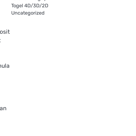
Togel 4D/3D/2D
Uncategorized
osit
t
mula
kan