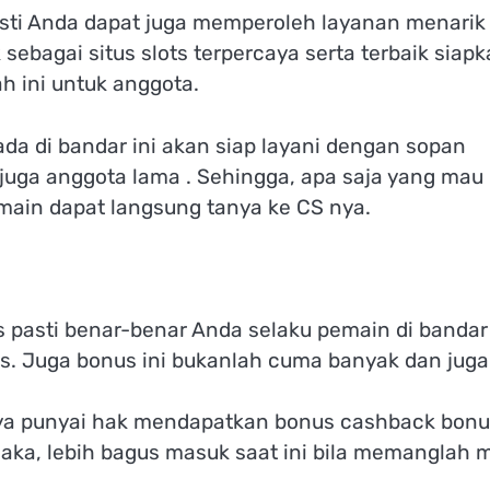
sti Anda dapat juga memperoleh layanan menarik 
 sebagai situs slots terpercaya serta terbaik siap
h ini untuk anggota.
da di bandar ini akan siap layani dengan sopan
juga anggota lama . Sehingga, apa saja yang mau
 main dapat langsung tanya ke CS nya.
s pasti benar-benar Anda selaku pemain di bandar 
s. Juga bonus ini bukanlah cuma banyak dan juga
nya punyai hak mendapatkan bonus cashback bon
 Maka, lebih bagus masuk saat ini bila memanglah 