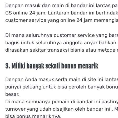
Dengan masuk dan main di bandar ini lantas pa
CS online 24 jam. Lantaran bandar ini bertindak
customer service yang online 24 jam memangla
Di mana seluruhnya customer service yang bera
bagus untuk seluruhnya anggota anyar bahkan 
dirasakan sekitar transaksi bisnis atau metode
3. Miliki banyak sekali bonus menarik
Dengan Anda masuk serta main di site ini lanta
punyai peluang untuk bisa peroleh banyak bonu
besar.
Di mana semuanya pemain di bandar ini pasti
turnover yang udah disajikan oleh bandar ini .
bisa bonus menariknya.