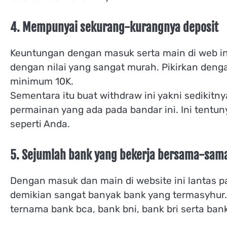
4. Mempunyai sekurang-kurangnya deposit
Keuntungan dengan masuk serta main di web in
dengan nilai yang sangat murah. Pikirkan deng
minimum 10K.
Sementara itu buat withdraw ini yakni sedikitny
permainan yang ada pada bandar ini. Ini tentu
seperti Anda.
5. Sejumlah bank yang bekerja bersama-sam
Dengan masuk dan main di website ini lantas p
demikian sangat banyak bank yang termasyhur. 
ternama bank bca, bank bni, bank bri serta ban