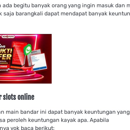
ada begitu banyak orang yang ingin masuk dan 
uk saja barangkali dapat mendapat banyak keuntu
slots online
n main bandar ini dapat banyak keuntungan yang
isa peroleh keuntungan kayak apa. Apabila
ya yok baca berikut: