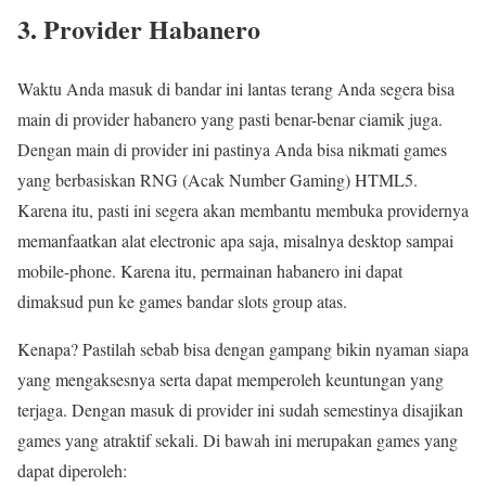
3. Provider Habanero
Waktu Anda masuk di bandar ini lantas terang Anda segera bisa
main di provider habanero yang pasti benar-benar ciamik juga.
Dengan main di provider ini pastinya Anda bisa nikmati games
yang berbasiskan RNG (Acak Number Gaming) HTML5.
Karena itu, pasti ini segera akan membantu membuka providernya
memanfaatkan alat electronic apa saja, misalnya desktop sampai
mobile-phone. Karena itu, permainan habanero ini dapat
dimaksud pun ke games bandar slots group atas.
Kenapa? Pastilah sebab bisa dengan gampang bikin nyaman siapa
yang mengaksesnya serta dapat memperoleh keuntungan yang
terjaga. Dengan masuk di provider ini sudah semestinya disajikan
games yang atraktif sekali. Di bawah ini merupakan games yang
dapat diperoleh: