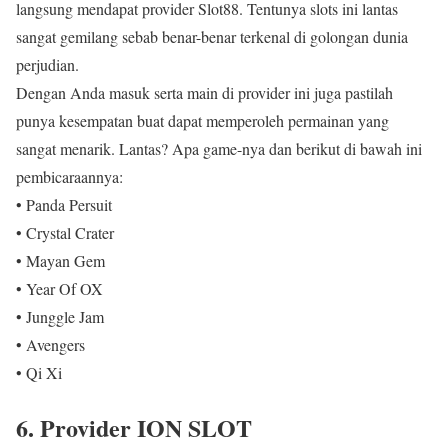
langsung mendapat provider Slot88. Tentunya slots ini lantas
sangat gemilang sebab benar-benar terkenal di golongan dunia
perjudian.
Dengan Anda masuk serta main di provider ini juga pastilah
punya kesempatan buat dapat memperoleh permainan yang
sangat menarik. Lantas? Apa game-nya dan berikut di bawah ini
pembicaraannya:
• Panda Persuit
• Crystal Crater
• Mayan Gem
• Year Of OX
• Junggle Jam
• Avengers
• Qi Xi
6. Provider ION SLOT