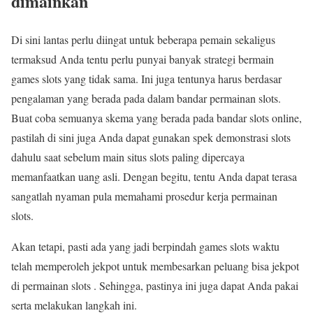
dimainkan
Di sini lantas perlu diingat untuk beberapa pemain sekaligus
termaksud Anda tentu perlu punyai banyak strategi bermain
games slots yang tidak sama. Ini juga tentunya harus berdasar
pengalaman yang berada pada dalam bandar permainan slots.
Buat coba semuanya skema yang berada pada bandar slots online,
pastilah di sini juga Anda dapat gunakan spek demonstrasi slots
dahulu saat sebelum main situs slots paling dipercaya
memanfaatkan uang asli. Dengan begitu, tentu Anda dapat terasa
sangatlah nyaman pula memahami prosedur kerja permainan
slots.
Akan tetapi, pasti ada yang jadi berpindah games slots waktu
telah memperoleh jekpot untuk membesarkan peluang bisa jekpot
di permainan slots . Sehingga, pastinya ini juga dapat Anda pakai
serta melakukan langkah ini.