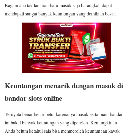
Bagaimana tak lantaran baru masuk saja barangkali dapat
mendapati sangat banyak keuntungan yang demikian besar.
Keuntungan menarik dengan masuk di
bandar slots online
Ternyata benar-benar betul karenanya masuk serta main bandar
ini bakal banyak keuntungan yang diperoleh. Kemungkinan
Anda belum ketahui saja bisa memperoleh keuntungan kayak