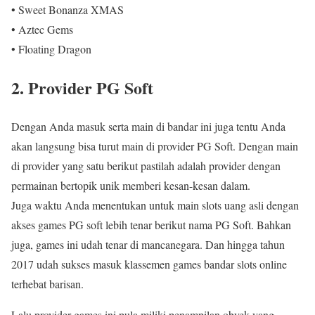
• Sweet Bonanza XMAS
• Aztec Gems
• Floating Dragon
2. Provider PG Soft
Dengan Anda masuk serta main di bandar ini juga tentu Anda
akan langsung bisa turut main di provider PG Soft. Dengan main
di provider yang satu berikut pastilah adalah provider dengan
permainan bertopik unik memberi kesan-kesan dalam.
Juga waktu Anda menentukan untuk main slots uang asli dengan
akses games PG soft lebih tenar berikut nama PG Soft. Bahkan
juga, games ini udah tenar di mancanegara. Dan hingga tahun
2017 udah sukses masuk klassemen games bandar slots online
terhebat barisan.
Lalu provider games ini pula miliki penampilan obyek yang