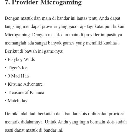
7. Provider Microgaming
Dengan masuk dan main di bandar ini lantas tentu Anda dapat
langsung mendapat provider yang gacor apalagi kalaupun bukan
Microgaming. Dengan masuk dan main di provider ini pastinya
memanglah ada sangat banyak games yang memiliki kualitas.
Berikut di bawah ini game-nya:
• Playboy Wilds
• Tiger’s Ice
• 9 Mad Hats
• Kitsune Adventure
• Treasure of Kilauea
• Match day
Demikianlah tadi berkaitan data bandar slots online dan provider
menarik didalamnya. Untuk Anda yang ingin bermain slots sudah
pasti dapat masuk di bandar ini.