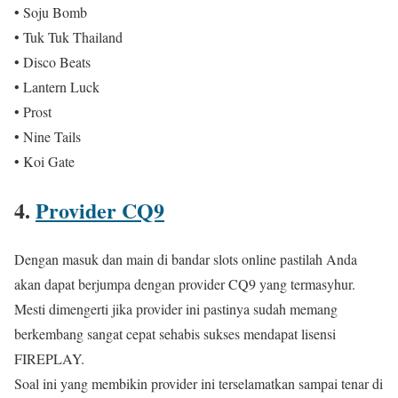
• Soju Bomb
• Tuk Tuk Thailand
• Disco Beats
• Lantern Luck
• Prost
• Nine Tails
• Koi Gate
4.
Provider CQ9
Dengan masuk dan main di bandar slots online pastilah Anda
akan dapat berjumpa dengan provider CQ9 yang termasyhur.
Mesti dimengerti jika provider ini pastinya sudah memang
berkembang sangat cepat sehabis sukses mendapat lisensi
FIREPLAY.
Soal ini yang membikin provider ini terselamatkan sampai tenar di