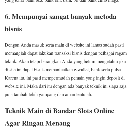
6. Mempunyai sangat banyak metoda
bisnis
Dengan Anda masuk serta main di website ini lantas sudah pasti
memanglah dapat lakukan transaksi bisnis dengan pelbagai ragam
teknik. Akan tetapi barangkali Anda yang belum mengetahui jika
di site ini dapat bisnis memanfaatkan e-wallet, bank serta pulsa.
Karena itu, ini pasti mempermudah pemain yang ingin deposit di
website ini. Maka dari itu dengan ada banyak teknik ini siapa saja
pula tambah lebih gampang dan aman tentulah.
Teknik Main di Bandar Slots Online
Agar Ringan Menang