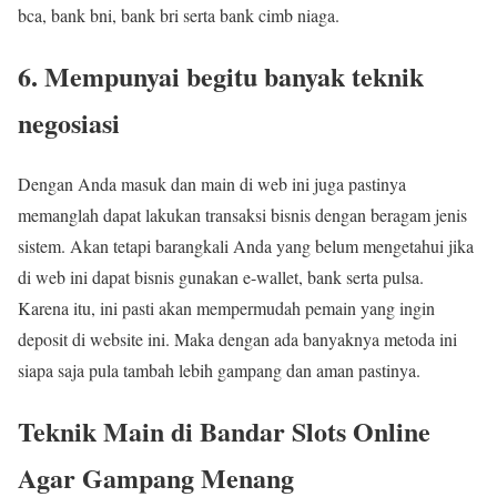
bca, bank bni, bank bri serta bank cimb niaga.
6. Mempunyai begitu banyak teknik
negosiasi
Dengan Anda masuk dan main di web ini juga pastinya
memanglah dapat lakukan transaksi bisnis dengan beragam jenis
sistem. Akan tetapi barangkali Anda yang belum mengetahui jika
di web ini dapat bisnis gunakan e-wallet, bank serta pulsa.
Karena itu, ini pasti akan mempermudah pemain yang ingin
deposit di website ini. Maka dengan ada banyaknya metoda ini
siapa saja pula tambah lebih gampang dan aman pastinya.
Teknik Main di Bandar Slots Online
Agar Gampang Menang