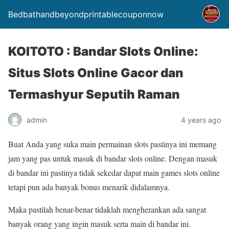
Bedbathandbeyondprintablecouponnow
KOITOTO : Bandar Slots Online:
Situs Slots Online Gacor dan
Termashyur Seputih Raman
admin
4 years ago
Buat Anda yang suka main permainan slots pastinya ini memang
jam yang pas untuk masuk di bandar slots online. Dengan masuk
di bandar ini pastinya tidak sekedar dapat main games slots online
tetapi pun ada banyak bonus menarik didalamnya.
Maka pastilah benar-benar tidaklah mengherankan ada sangat
banyak orang yang ingin masuk serta main di bandar ini.