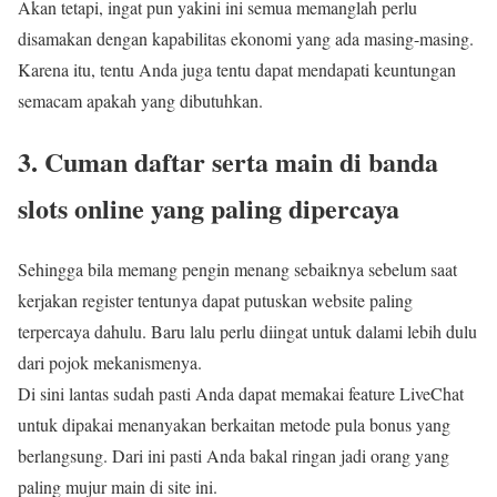
Akan tetapi, ingat pun yakini ini semua memanglah perlu
disamakan dengan kapabilitas ekonomi yang ada masing-masing.
Karena itu, tentu Anda juga tentu dapat mendapati keuntungan
semacam apakah yang dibutuhkan.
3. Cuman daftar serta main di banda
slots online yang paling dipercaya
Sehingga bila memang pengin menang sebaiknya sebelum saat
kerjakan register tentunya dapat putuskan website paling
terpercaya dahulu. Baru lalu perlu diingat untuk dalami lebih dulu
dari pojok mekanismenya.
Di sini lantas sudah pasti Anda dapat memakai feature LiveChat
untuk dipakai menanyakan berkaitan metode pula bonus yang
berlangsung. Dari ini pasti Anda bakal ringan jadi orang yang
paling mujur main di site ini.