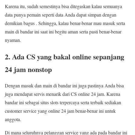
Karena itu, sudah semestinya bisa ditegaskan kalau semuanya
data punya pemain seperti data Anda dapat simpan dengan
demikian bagus . Sehingga, kalau benar-benar mau masuk serta
main di bandar ini saat ini begitu aman serta pasti benar-benar
nyaman.
2. Ada CS yang bakal online sepanjang
24 jam nonstop
Dengan masuk dan main di bandar ini juga pastinya Anda bisa
juga mendapat servis menarik dari CS online 24 jam. Karena
bandar ini sebagai situs slots terpercaya serta terbaik sediakan
customer service yang online 24 jam benar-benar ini untuk
anggota.
Di mana seluruhnya pelanggan service yang ada pada bandar ini