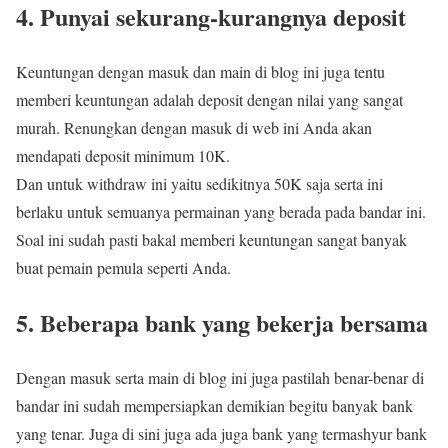
4. Punyai sekurang-kurangnya deposit
Keuntungan dengan masuk dan main di blog ini juga tentu
memberi keuntungan adalah deposit dengan nilai yang sangat
murah. Renungkan dengan masuk di web ini Anda akan
mendapati deposit minimum 10K.
Dan untuk withdraw ini yaitu sedikitnya 50K saja serta ini
berlaku untuk semuanya permainan yang berada pada bandar ini.
Soal ini sudah pasti bakal memberi keuntungan sangat banyak
buat pemain pemula seperti Anda.
5. Beberapa bank yang bekerja bersama
Dengan masuk serta main di blog ini juga pastilah benar-benar di
bandar ini sudah mempersiapkan demikian begitu banyak bank
yang tenar. Juga di sini juga ada juga bank yang termashyur bank