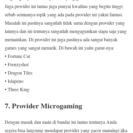
Juga provider ini lantas juga punyai kwalitas yang begitu tinggi
sebab semuanya topik yang ada pada provider ini yakni fantasi.
Masalah ini pastinya sangatlah tidak sama dengan provider yang
lainnya dan ini tentunya sangatlah mengagumkan siapa saja yang
memainkan. Di provider ini juga pastinya ada sangat banyak
games yang sangat menarik. Di bawah ini yaitu game-nya:
• Fortune Cat
• Frenzyshot
• Dragon Tiles
• Islapeno
• Three King
7. Provider Microgaming
Dengan masuk dan main di bandar ini lantas tentunya Anda
segera bisa langsung mendapat provider yang gacor manalagi jika