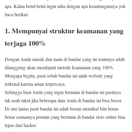
apa. Kalau betul-betul ingin tahu dengan apa keuntungannya yok
baca berikut:
1. Mempunyai struktur keamanan yang
terjaga 100%
Dengan Anda masuk dan main di bandar yang ini tentunya udah
ditanggung akan mendapati metode keamanan yang 100%.
Mengapa begitu, pasti sebab bandar ini ialah website yang
terkenal karena aman terpercaya.
Sehingga buat Anda yang ingin bermain di bandar ini pastinya
tak usah takut jika beberapa data Anda di bandar ini bisa bocor.
Di sini lantas pasti bandar ini udah berani memikul bila benar-
benar semuanya pemain yang bermain di bandar slots online bisa
lepas dari hacker.