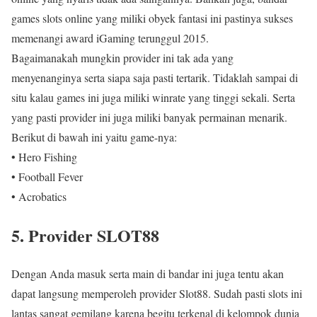
games slots online yang miliki obyek fantasi ini pastinya sukses
memenangi award iGaming terunggul 2015.
Bagaimanakah mungkin provider ini tak ada yang
menyenanginya serta siapa saja pasti tertarik. Tidaklah sampai di
situ kalau games ini juga miliki winrate yang tinggi sekali. Serta
yang pasti provider ini juga miliki banyak permainan menarik.
Berikut di bawah ini yaitu game-nya:
• Hero Fishing
• Football Fever
• Acrobatics
5. Provider SLOT88
Dengan Anda masuk serta main di bandar ini juga tentu akan
dapat langsung memperoleh provider Slot88. Sudah pasti slots ini
lantas sangat gemilang karena begitu terkenal di kelompok dunia