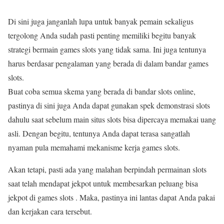
Di sini juga janganlah lupa untuk banyak pemain sekaligus
tergolong Anda sudah pasti penting memiliki begitu banyak
strategi bermain games slots yang tidak sama. Ini juga tentunya
harus berdasar pengalaman yang berada di dalam bandar games
slots.
Buat coba semua skema yang berada di bandar slots online,
pastinya di sini juga Anda dapat gunakan spek demonstrasi slots
dahulu saat sebelum main situs slots bisa dipercaya memakai uang
asli. Dengan begitu, tentunya Anda dapat terasa sangatlah
nyaman pula memahami mekanisme kerja games slots.
Akan tetapi, pasti ada yang malahan berpindah permainan slots
saat telah mendapat jekpot untuk membesarkan peluang bisa
jekpot di games slots . Maka, pastinya ini lantas dapat Anda pakai
dan kerjakan cara tersebut.