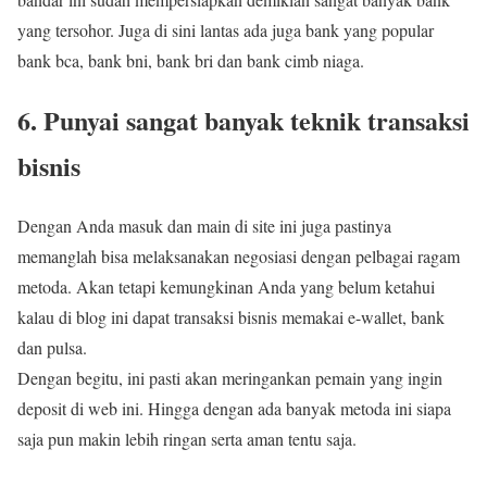
yang tersohor. Juga di sini lantas ada juga bank yang popular
bank bca, bank bni, bank bri dan bank cimb niaga.
6. Punyai sangat banyak teknik transaksi
bisnis
Dengan Anda masuk dan main di site ini juga pastinya
memanglah bisa melaksanakan negosiasi dengan pelbagai ragam
metoda. Akan tetapi kemungkinan Anda yang belum ketahui
kalau di blog ini dapat transaksi bisnis memakai e-wallet, bank
dan pulsa.
Dengan begitu, ini pasti akan meringankan pemain yang ingin
deposit di web ini. Hingga dengan ada banyak metoda ini siapa
saja pun makin lebih ringan serta aman tentu saja.