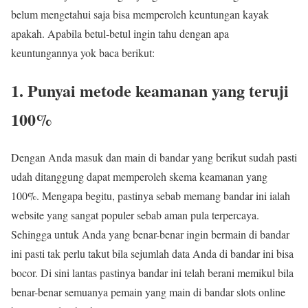
belum mengetahui saja bisa memperoleh keuntungan kayak
apakah. Apabila betul-betul ingin tahu dengan apa
keuntungannya yok baca berikut:
1. Punyai metode keamanan yang teruji
100%
Dengan Anda masuk dan main di bandar yang berikut sudah pasti
udah ditanggung dapat memperoleh skema keamanan yang
100%. Mengapa begitu, pastinya sebab memang bandar ini ialah
website yang sangat populer sebab aman pula terpercaya.
Sehingga untuk Anda yang benar-benar ingin bermain di bandar
ini pasti tak perlu takut bila sejumlah data Anda di bandar ini bisa
bocor. Di sini lantas pastinya bandar ini telah berani memikul bila
benar-benar semuanya pemain yang main di bandar slots online