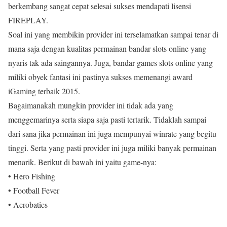
berkembang sangat cepat selesai sukses mendapati lisensi
FIREPLAY.
Soal ini yang membikin provider ini terselamatkan sampai tenar di
mana saja dengan kualitas permainan bandar slots online yang
nyaris tak ada saingannya. Juga, bandar games slots online yang
miliki obyek fantasi ini pastinya sukses memenangi award
iGaming terbaik 2015.
Bagaimanakah mungkin provider ini tidak ada yang
menggemarinya serta siapa saja pasti tertarik. Tidaklah sampai
dari sana jika permainan ini juga mempunyai winrate yang begitu
tinggi. Serta yang pasti provider ini juga miliki banyak permainan
menarik. Berikut di bawah ini yaitu game-nya:
• Hero Fishing
• Football Fever
• Acrobatics