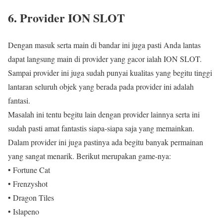
6. Provider ION SLOT
Dengan masuk serta main di bandar ini juga pasti Anda lantas
dapat langsung main di provider yang gacor ialah ION SLOT.
Sampai provider ini juga sudah punyai kualitas yang begitu tinggi
lantaran seluruh objek yang berada pada provider ini adalah
fantasi.
Masalah ini tentu begitu lain dengan provider lainnya serta ini
sudah pasti amat fantastis siapa-siapa saja yang memainkan.
Dalam provider ini juga pastinya ada begitu banyak permainan
yang sangat menarik. Berikut merupakan game-nya:
• Fortune Cat
• Frenzyshot
• Dragon Tiles
• Islapeno