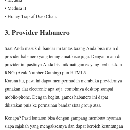
• Medusa II
• Honey Trap of Diao Chan.
3. Provider Habanero
Saat Anda masuk di bandar ini lantas terang Anda bisa main di
provider habanero yang terang amat kece juga. Dengan main di
provider ini pastinya Anda bisa nikmati games yang berbasiskan
RNG (Acak Number Gaming) pun HTML5.
Karena itu, pasti ini dapat mempermudah membuka providernya
gunakan alat electronic apa saja, contohnya desktop sampai
mobile-phone. Dengan begitu, games habanero ini dapat
dikatakan pula ke permainan bandar slots group atas.
Kenapa? Pasti lantaran bisa dengan gampang membuat nyaman
siapa sajakah yang mengaksesnya dan dapat beroleh keuntungan