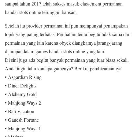
sampai tahun 2017 telah sukses masuk classement permainan
bandar slots online terunggul barisan.
Setelah itu provider permainan ini pun mempunyai penampakan
topik yang paling terbatas. Perihal ini tentu begitu tidak sama dari
permainan yang lain karena obyek diangkatnya jarang-jarang
dijumpai dalam games bandar slots online yang lain.
Di sini juga ada begitu banyak permainan yang luar biasa sekali.
Anda ingin tahu kan apa gamenya? Berikut pembicaraannya:
• Asgardian Rising
• Diner Delights
• Alchemy Gold
• Mahjong Ways 2
• Bali Vacation
• Ganesh Fortune
• Mahjong Ways 1
• Medusa