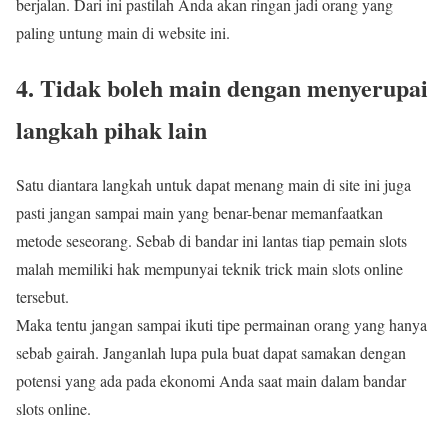
berjalan. Dari ini pastilah Anda akan ringan jadi orang yang
paling untung main di website ini.
4. Tidak boleh main dengan menyerupai
langkah pihak lain
Satu diantara langkah untuk dapat menang main di site ini juga
pasti jangan sampai main yang benar-benar memanfaatkan
metode seseorang. Sebab di bandar ini lantas tiap pemain slots
malah memiliki hak mempunyai teknik trick main slots online
tersebut.
Maka tentu jangan sampai ikuti tipe permainan orang yang hanya
sebab gairah. Janganlah lupa pula buat dapat samakan dengan
potensi yang ada pada ekonomi Anda saat main dalam bandar
slots online.