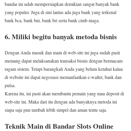
bandar ini udah mempersiapkan demikian sangat banyak bank
yang populer. Juga di sini lantas ada juga bank yang terkenal
bank bca, bank bni, bank bri serta bank cimb niaga.
6. Miliki begitu banyak metoda bisnis
Dengan Anda masuk dan main di web-site ini juga sudah pasti
memang dapat melaksanakan transaksi bisnis dengan bermacam
ragam sistem. Tetapi barangkali Anda yang belum ketahui kalau
di website ini dapat negosiasi memanfaatkan e-wallet, bank dan
pulsa.
Karena itu, ini pasti akan membantu pemain yang mau deposit di
web-site ini. Maka dari itu dengan ada banyaknya metoda ini
siapa saja pun tambah lebih simpel dan aman tentu saja.
Teknik Main di Bandar Slots Online