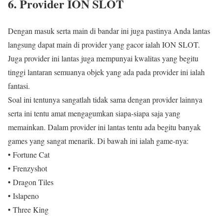
6. Provider ION SLOT
Dengan masuk serta main di bandar ini juga pastinya Anda lantas
langsung dapat main di provider yang gacor ialah ION SLOT.
Juga provider ini lantas juga mempunyai kwalitas yang begitu
tinggi lantaran semuanya objek yang ada pada provider ini ialah
fantasi.
Soal ini tentunya sangatlah tidak sama dengan provider lainnya
serta ini tentu amat mengagumkan siapa-siapa saja yang
memainkan. Dalam provider ini lantas tentu ada begitu banyak
games yang sangat menarik. Di bawah ini ialah game-nya:
• Fortune Cat
• Frenzyshot
• Dragon Tiles
• Islapeno
• Three King