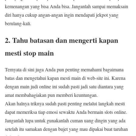
kemenangan yang bisa Anda bisa. Janganlah sampai memaksain
diri hanya cukup angan-angan ingin mendapati jekpot yang
berulang-kali.
2. Tahu batasan dan mengerti kapan
mesti stop main
Ternyata di sini juga Anda pun penting memahami bagaimana
batas dan mengetahui kapan mesti main di web-site ini. Karena
dengan main judi online ini sudah pasti jadi satu diantara yang
amat membahagiakan pun memberi keuntungan.
Akan halnya triknya sudah pasti penting melalui langkah mesti
dapat memeriksa tiap emosi sewaktu Anda bermain slots online.
Janganlah lupa untuk gunakanlah cuman uang dingin yang ada
setelah itu samakan dengan bujet yang mau dipakai buat taruhan