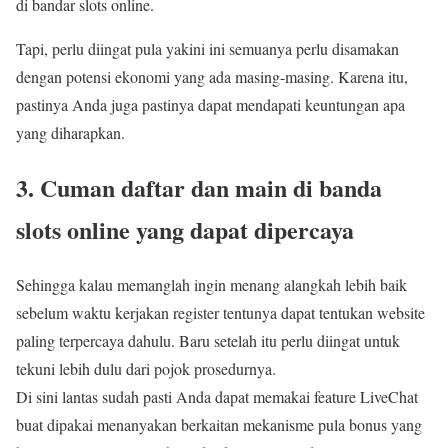
di bandar slots online.
Tapi, perlu diingat pula yakini ini semuanya perlu disamakan
dengan potensi ekonomi yang ada masing-masing. Karena itu,
pastinya Anda juga pastinya dapat mendapati keuntungan apa
yang diharapkan.
3. Cuman daftar dan main di banda
slots online yang dapat dipercaya
Sehingga kalau memanglah ingin menang alangkah lebih baik
sebelum waktu kerjakan register tentunya dapat tentukan website
paling terpercaya dahulu. Baru setelah itu perlu diingat untuk
tekuni lebih dulu dari pojok prosedurnya.
Di sini lantas sudah pasti Anda dapat memakai feature LiveChat
buat dipakai menanyakan berkaitan mekanisme pula bonus yang