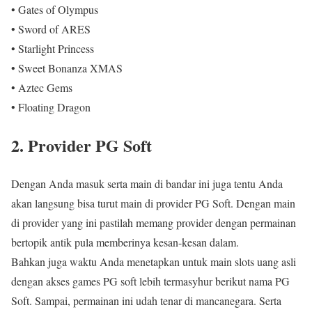
• Gates of Olympus
• Sword of ARES
• Starlight Princess
• Sweet Bonanza XMAS
• Aztec Gems
• Floating Dragon
2. Provider PG Soft
Dengan Anda masuk serta main di bandar ini juga tentu Anda
akan langsung bisa turut main di provider PG Soft. Dengan main
di provider yang ini pastilah memang provider dengan permainan
bertopik antik pula memberinya kesan-kesan dalam.
Bahkan juga waktu Anda menetapkan untuk main slots uang asli
dengan akses games PG soft lebih termasyhur berikut nama PG
Soft. Sampai, permainan ini udah tenar di mancanegara. Serta