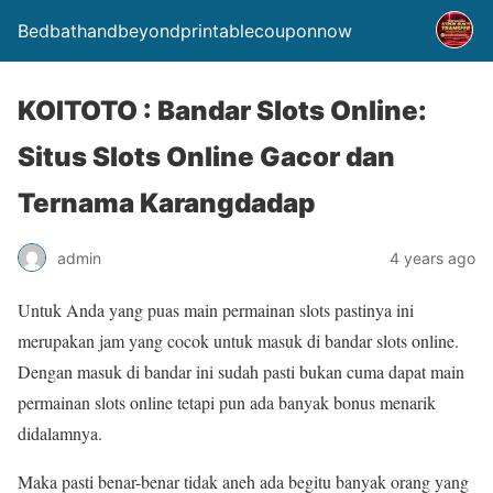
Bedbathandbeyondprintablecouponnow
KOITOTO : Bandar Slots Online:
Situs Slots Online Gacor dan
Ternama Karangdadap
admin
4 years ago
Untuk Anda yang puas main permainan slots pastinya ini
merupakan jam yang cocok untuk masuk di bandar slots online.
Dengan masuk di bandar ini sudah pasti bukan cuma dapat main
permainan slots online tetapi pun ada banyak bonus menarik
didalamnya.
Maka pasti benar-benar tidak aneh ada begitu banyak orang yang