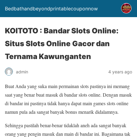
Bedbathandbeyondprintablecouponnow
KOITOTO : Bandar Slots Online:
Situs Slots Online Gacor dan
Ternama Kawunganten
admin
4 years ago
Buat Anda yang suka main permainan slots pastinya ini memang
saat yang benar buat masuk di bandar slots online. Dengan masuk
di bandar ini pastinya tidak hanya dapat main games slots online
namun pula ada sangat banyak bonus menarik didalamnya.
Sehingga pastilah benar-benar tidaklah aneh ada sangat banyak
orang yang pengin masuk dan main di bandar ini. Bagaimana tak