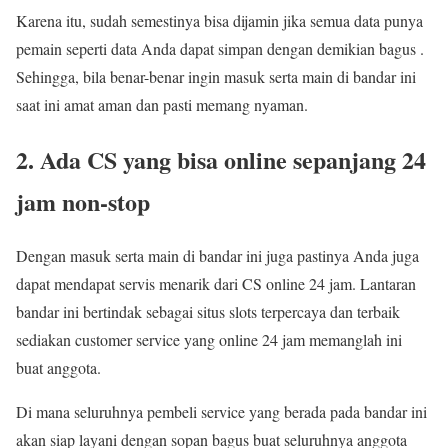
Karena itu, sudah semestinya bisa dijamin jika semua data punya
pemain seperti data Anda dapat simpan dengan demikian bagus .
Sehingga, bila benar-benar ingin masuk serta main di bandar ini
saat ini amat aman dan pasti memang nyaman.
2. Ada CS yang bisa online sepanjang 24
jam non-stop
Dengan masuk serta main di bandar ini juga pastinya Anda juga
dapat mendapat servis menarik dari CS online 24 jam. Lantaran
bandar ini bertindak sebagai situs slots terpercaya dan terbaik
sediakan customer service yang online 24 jam memanglah ini
buat anggota.
Di mana seluruhnya pembeli service yang berada pada bandar ini
akan siap layani dengan sopan bagus buat seluruhnya anggota