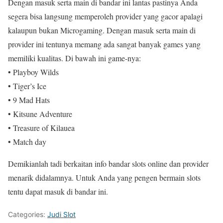
Dengan masuk serta main di bandar ini lantas pastinya Anda
segera bisa langsung memperoleh provider yang gacor apalagi
kalaupun bukan Microgaming. Dengan masuk serta main di
provider ini tentunya memang ada sangat banyak games yang
memiliki kualitas. Di bawah ini game-nya:
• Playboy Wilds
• Tiger’s Ice
• 9 Mad Hats
• Kitsune Adventure
• Treasure of Kilauea
• Match day
Demikianlah tadi berkaitan info bandar slots online dan provider
menarik didalamnya. Untuk Anda yang pengen bermain slots
tentu dapat masuk di bandar ini.
Categories:
Judi Slot