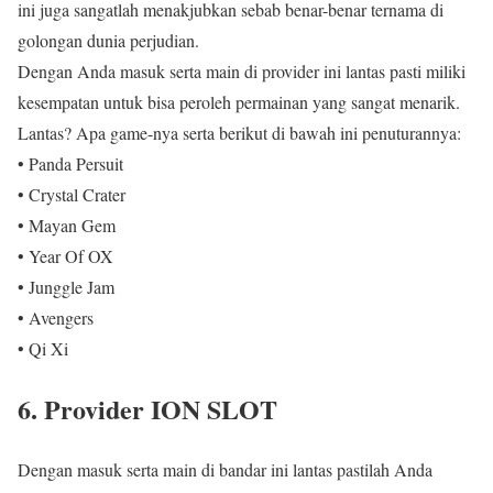
ini juga sangatlah menakjubkan sebab benar-benar ternama di
golongan dunia perjudian.
Dengan Anda masuk serta main di provider ini lantas pasti miliki
kesempatan untuk bisa peroleh permainan yang sangat menarik.
Lantas? Apa game-nya serta berikut di bawah ini penuturannya:
• Panda Persuit
• Crystal Crater
• Mayan Gem
• Year Of OX
• Junggle Jam
• Avengers
• Qi Xi
6. Provider ION SLOT
Dengan masuk serta main di bandar ini lantas pastilah Anda