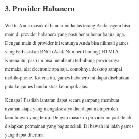
3. Provider Habanero
Waktu Anda masuk di bandar ini lantas terang Anda segera bisa
main di provider habanero yang pasti benar-benar bagus juga.
Dengan main di provider ini tentunya Anda bisa nikmati games
yang berbasiskan RNG (Acak Number Gaming) HTML5.
Karena itu, pasti ini bisa membantu terhubung providernya
memakai alat electronic apa saja, contohnya desktop sampai
mobile-phone. Karena itu, games habanero ini dapat disebutkan
pula ke games bandar slots kelompok atas.
Kenapa? Pastilah lantaran dapat secara gampang membuat
nyaman siapa yang mengaksesnya dan dapat memperoleh
keuntungan yang teruji. Dengan masuk di provider ini pasti telah
disiapkan permainan yang bagus sekali. Di bawah ini ialah games
yang dapat diterima: