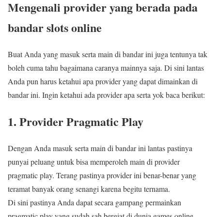
Mengenali provider yang berada pada
bandar slots online
Buat Anda yang masuk serta main di bandar ini juga tentunya tak
boleh cuma tahu bagaimana caranya mainnya saja. Di sini lantas
Anda pun harus ketahui apa provider yang dapat dimainkan di
bandar ini. Ingin ketahui ada provider apa serta yok baca berikut:
1. Provider Pragmatic Play
Dengan Anda masuk serta main di bandar ini lantas pastinya
punyai peluang untuk bisa memperoleh main di provider
pragmatic play. Terang pastinya provider ini benar-benar yang
teramat banyak orang senangi karena begitu ternama.
Di sini pastinya Anda dapat secara gampang permainkan
pragmatic play yang sudah sah bergiat di dunia games online