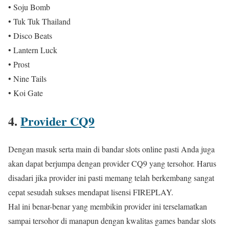
• Soju Bomb
• Tuk Tuk Thailand
• Disco Beats
• Lantern Luck
• Prost
• Nine Tails
• Koi Gate
4.
Provider CQ9
Dengan masuk serta main di bandar slots online pasti Anda juga
akan dapat berjumpa dengan provider CQ9 yang tersohor. Harus
disadari jika provider ini pasti memang telah berkembang sangat
cepat sesudah sukses mendapat lisensi FIREPLAY.
Hal ini benar-benar yang membikin provider ini terselamatkan
sampai tersohor di manapun dengan kwalitas games bandar slots