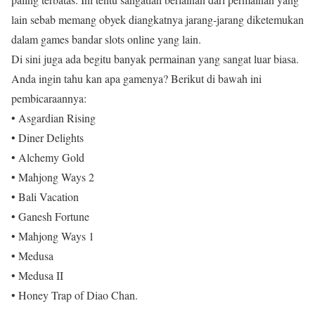
lain sebab memang obyek diangkatnya jarang-jarang diketemukan
dalam games bandar slots online yang lain.
Di sini juga ada begitu banyak permainan yang sangat luar biasa.
Anda ingin tahu kan apa gamenya? Berikut di bawah ini
pembicaraannya:
• Asgardian Rising
• Diner Delights
• Alchemy Gold
• Mahjong Ways 2
• Bali Vacation
• Ganesh Fortune
• Mahjong Ways 1
• Medusa
• Medusa II
• Honey Trap of Diao Chan.