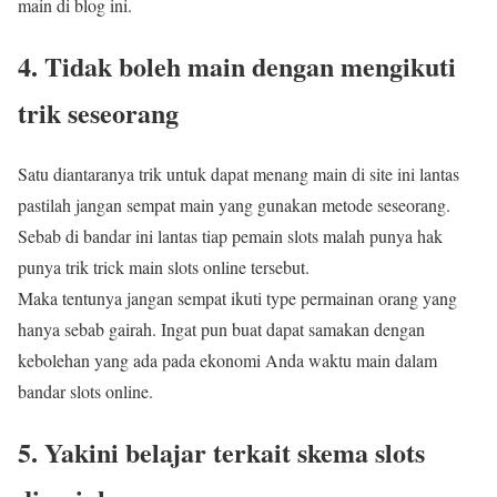
main di blog ini.
4. Tidak boleh main dengan mengikuti
trik seseorang
Satu diantaranya trik untuk dapat menang main di site ini lantas
pastilah jangan sempat main yang gunakan metode seseorang.
Sebab di bandar ini lantas tiap pemain slots malah punya hak
punya trik trick main slots online tersebut.
Maka tentunya jangan sempat ikuti type permainan orang yang
hanya sebab gairah. Ingat pun buat dapat samakan dengan
kebolehan yang ada pada ekonomi Anda waktu main dalam
bandar slots online.
5. Yakini belajar terkait skema slots