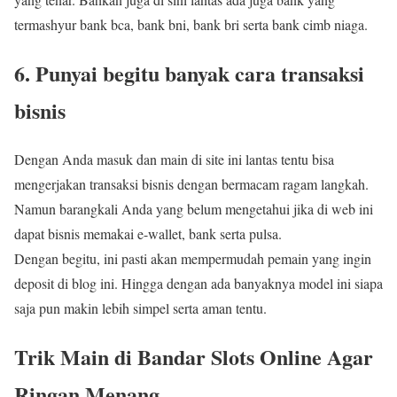
termashyur bank bca, bank bni, bank bri serta bank cimb niaga.
6. Punyai begitu banyak cara transaksi
bisnis
Dengan Anda masuk dan main di site ini lantas tentu bisa
mengerjakan transaksi bisnis dengan bermacam ragam langkah.
Namun barangkali Anda yang belum mengetahui jika di web ini
dapat bisnis memakai e-wallet, bank serta pulsa.
Dengan begitu, ini pasti akan mempermudah pemain yang ingin
deposit di blog ini. Hingga dengan ada banyaknya model ini siapa
saja pun makin lebih simpel serta aman tentu.
Trik Main di Bandar Slots Online Agar
Ringan Menang