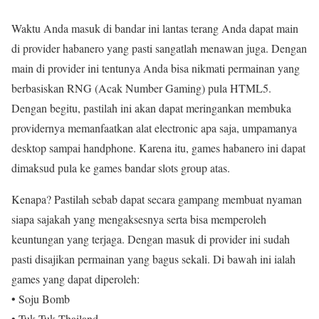
Waktu Anda masuk di bandar ini lantas terang Anda dapat main
di provider habanero yang pasti sangatlah menawan juga. Dengan
main di provider ini tentunya Anda bisa nikmati permainan yang
berbasiskan RNG (Acak Number Gaming) pula HTML5.
Dengan begitu, pastilah ini akan dapat meringankan membuka
providernya memanfaatkan alat electronic apa saja, umpamanya
desktop sampai handphone. Karena itu, games habanero ini dapat
dimaksud pula ke games bandar slots group atas.
Kenapa? Pastilah sebab dapat secara gampang membuat nyaman
siapa sajakah yang mengaksesnya serta bisa memperoleh
keuntungan yang terjaga. Dengan masuk di provider ini sudah
pasti disajikan permainan yang bagus sekali. Di bawah ini ialah
games yang dapat diperoleh:
• Soju Bomb
• Tuk Tuk Thailand