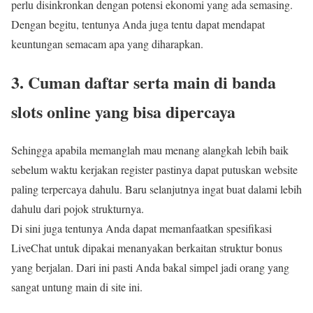
perlu disinkronkan dengan potensi ekonomi yang ada semasing.
Dengan begitu, tentunya Anda juga tentu dapat mendapat
keuntungan semacam apa yang diharapkan.
3. Cuman daftar serta main di banda
slots online yang bisa dipercaya
Sehingga apabila memanglah mau menang alangkah lebih baik
sebelum waktu kerjakan register pastinya dapat putuskan website
paling terpercaya dahulu. Baru selanjutnya ingat buat dalami lebih
dahulu dari pojok strukturnya.
Di sini juga tentunya Anda dapat memanfaatkan spesifikasi
LiveChat untuk dipakai menanyakan berkaitan struktur bonus
yang berjalan. Dari ini pasti Anda bakal simpel jadi orang yang
sangat untung main di site ini.