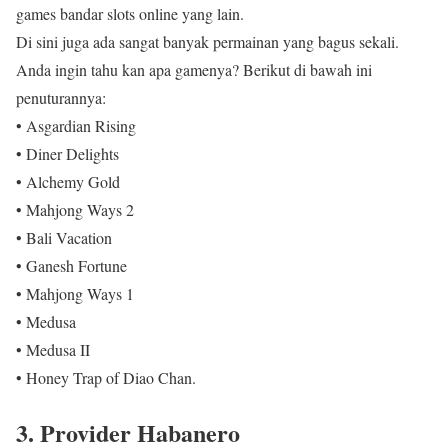
games bandar slots online yang lain.
Di sini juga ada sangat banyak permainan yang bagus sekali.
Anda ingin tahu kan apa gamenya? Berikut di bawah ini
penuturannya:
• Asgardian Rising
• Diner Delights
• Alchemy Gold
• Mahjong Ways 2
• Bali Vacation
• Ganesh Fortune
• Mahjong Ways 1
• Medusa
• Medusa II
• Honey Trap of Diao Chan.
3. Provider Habanero