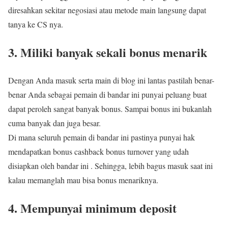
diresahkan sekitar negosiasi atau metode main langsung dapat
tanya ke CS nya.
3. Miliki banyak sekali bonus menarik
Dengan Anda masuk serta main di blog ini lantas pastilah benar-
benar Anda sebagai pemain di bandar ini punyai peluang buat
dapat peroleh sangat banyak bonus. Sampai bonus ini bukanlah
cuma banyak dan juga besar.
Di mana seluruh pemain di bandar ini pastinya punyai hak
mendapatkan bonus cashback bonus turnover yang udah
disiapkan oleh bandar ini . Sehingga, lebih bagus masuk saat ini
kalau memanglah mau bisa bonus menariknya.
4. Mempunyai minimum deposit