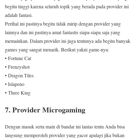
begitu tinggi karena seluruh topik yang berada pada provider ini
adalah fantasi.
Perihal ini pastinya begitu tidak mirip dengan provider yang
lainnya dan ini pastinya amat fantastis siapa-siapa saja yang
memainkan. Dalam provider ini juga tentunya ada begitu banyak
games yang sangat menarik. Berikut yakni game-nya:
• Fortune Cat
• Frenzyshot
• Dragon Tiles
• Islapeno
• Three King
7. Provider Microgaming
Dengan masuk serta main di bandar ini lantas tentu Anda bisa
langsung memperoleh provider yang gacor apalagi jika bukan