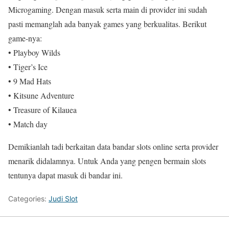
Microgaming. Dengan masuk serta main di provider ini sudah
pasti memanglah ada banyak games yang berkualitas. Berikut
game-nya:
• Playboy Wilds
• Tiger’s Ice
• 9 Mad Hats
• Kitsune Adventure
• Treasure of Kilauea
• Match day
Demikianlah tadi berkaitan data bandar slots online serta provider
menarik didalamnya. Untuk Anda yang pengen bermain slots
tentunya dapat masuk di bandar ini.
Categories:
Judi Slot