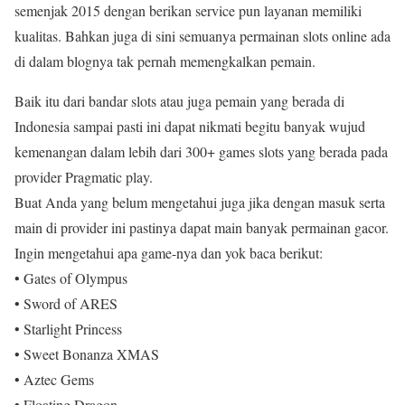
semenjak 2015 dengan berikan service pun layanan memiliki
kualitas. Bahkan juga di sini semuanya permainan slots online ada
di dalam blognya tak pernah memengkalkan pemain.
Baik itu dari bandar slots atau juga pemain yang berada di
Indonesia sampai pasti ini dapat nikmati begitu banyak wujud
kemenangan dalam lebih dari 300+ games slots yang berada pada
provider Pragmatic play.
Buat Anda yang belum mengetahui juga jika dengan masuk serta
main di provider ini pastinya dapat main banyak permainan gacor.
Ingin mengetahui apa game-nya dan yok baca berikut:
• Gates of Olympus
• Sword of ARES
• Starlight Princess
• Sweet Bonanza XMAS
• Aztec Gems
• Floating Dragon