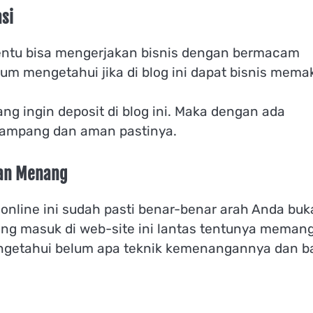
si
tentu bisa mengerjakan bisnis dengan bermacam
um mengetahui jika di blog ini dapat bisnis mema
ng ingin deposit di blog ini. Maka dengan ada
 gampang dan aman pastinya.
gan Menang
 online ini sudah pasti benar-benar arah Anda bu
ang masuk di web-site ini lantas tentunya meman
engetahui belum apa teknik kemenangannya dan b