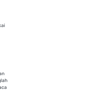
kai
kan
glah
aca