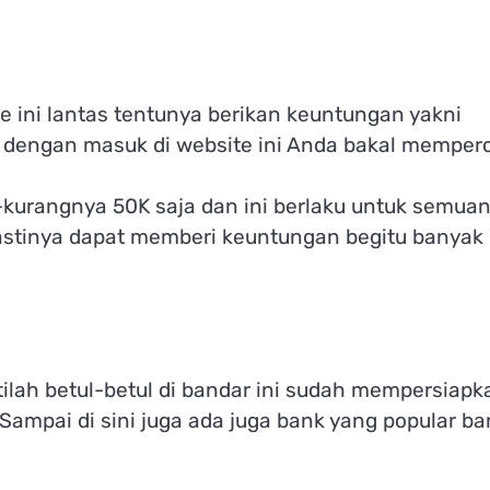
 ini lantas tentunya berikan keuntungan yakni
n dengan masuk di website ini Anda bakal memper
kurangnya 50K saja dan ini berlaku untuk semua
 pastinya dapat memberi keuntungan begitu banyak
tilah betul-betul di bandar ini sudah mempersiapk
Sampai di sini juga ada juga bank yang popular ba