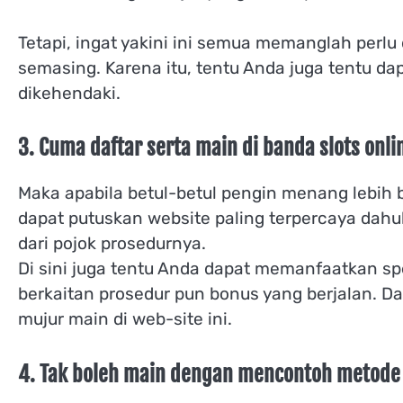
Tetapi, ingat yakini ini semua memanglah per
semasing. Karena itu, tentu Anda juga tentu 
dikehendaki.
3. Cuma daftar serta main di banda slots onli
Maka apabila betul-betul pengin menang lebih 
dapat putuskan website paling terpercaya dahulu
dari pojok prosedurnya.
Di sini juga tentu Anda dapat memanfaatkan sp
berkaitan prosedur pun bonus yang berjalan. Dar
mujur main di web-site ini.
4. Tak boleh main dengan mencontoh metode 