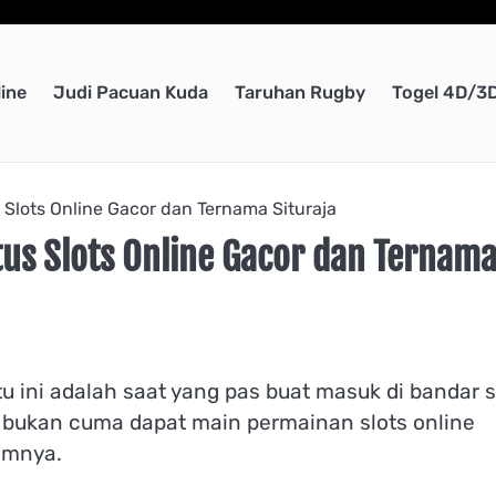
ine
Judi Pacuan Kuda
Taruhan Rugby
Togel 4D/3
s Slots Online Gacor dan Ternama Situraja
itus Slots Online Gacor dan Ternam
 ini adalah saat yang pas buat masuk di bandar s
i bukan cuma dapat main permainan slots online
amnya.