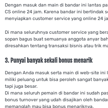
Dengan masuk dan main di bandar ini lantas pa
CS online 24 jam. Karena bandar ini bertindak se
menyiapkan customer service yang online 24 j
Di mana seluruhnya customer service yang bera
sopan bagus buat semuanya anggota anyar bahk
diresahkan tentang transaksi bisnis atau trik 
3. Punyai banyak sekali bonus menarik
Dengan Anda masuk serta main di web-site ini 
miliki peluang untuk bisa peroleh sangat bany
tapi juga besar.
Di mana seluruh pemain di bandar ini sudah p
bonus turnover yang udah disajikan oleh bandar 
memanglah mau bisa bonus menariknya.