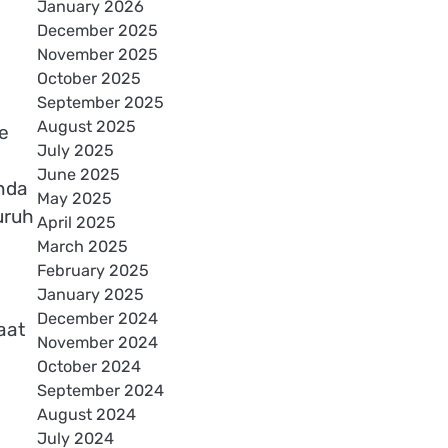
January 2026
December 2025
November 2025
October 2025
September 2025
August 2025
e
July 2025
June 2025
Anda
May 2025
uruh
April 2025
March 2025
February 2025
January 2025
December 2024
aat
November 2024
October 2024
September 2024
August 2024
July 2024