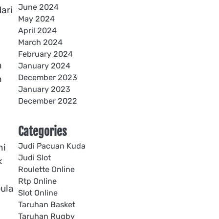
June 2024
ari
May 2024
April 2024
March 2024
February 2024
n
January 2024
December 2023
n
January 2023
December 2022
Categories
Judi Pacuan Kuda
ni
Judi Slot
k
Roulette Online
Rtp Online
ula
Slot Online
Taruhan Basket
Taruhan Rugby