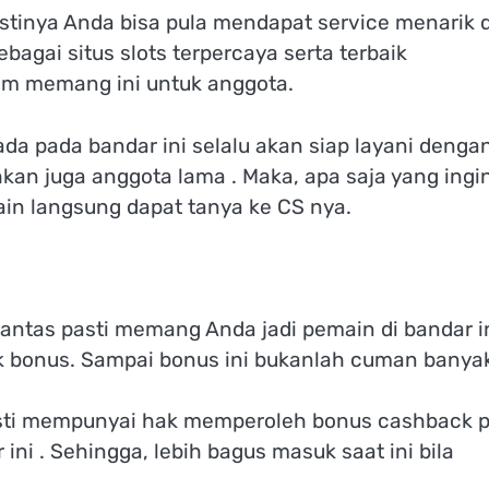
stinya Anda bisa pula mendapat service menarik d
bagai situs slots terpercaya serta terbaik
am memang ini untuk anggota.
da pada bandar ini selalu akan siap layani denga
an juga anggota lama . Maka, apa saja yang ingi
main langsung dapat tanya ke CS nya.
lantas pasti memang Anda jadi pemain di bandar i
ak bonus. Sampai bonus ini bukanlah cuman banya
asti mempunyai hak memperoleh bonus cashback p
ini . Sehingga, lebih bagus masuk saat ini bila