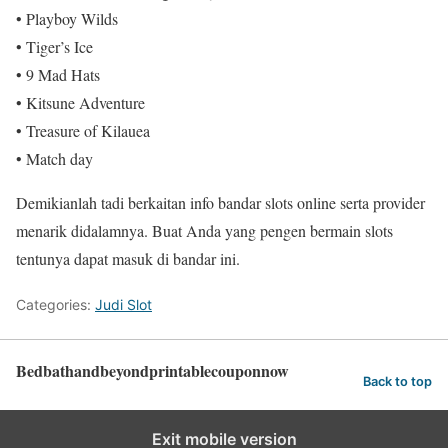
• Playboy Wilds
• Tiger’s Ice
• 9 Mad Hats
• Kitsune Adventure
• Treasure of Kilauea
• Match day
Demikianlah tadi berkaitan info bandar slots online serta provider
menarik didalamnya. Buat Anda yang pengen bermain slots
tentunya dapat masuk di bandar ini.
Categories:
Judi Slot
Bedbathandbeyondprintablecouponnow
Back to top
Exit mobile version