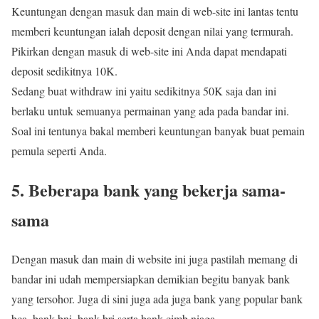
Keuntungan dengan masuk dan main di web-site ini lantas tentu
memberi keuntungan ialah deposit dengan nilai yang termurah.
Pikirkan dengan masuk di web-site ini Anda dapat mendapati
deposit sedikitnya 10K.
Sedang buat withdraw ini yaitu sedikitnya 50K saja dan ini
berlaku untuk semuanya permainan yang ada pada bandar ini.
Soal ini tentunya bakal memberi keuntungan banyak buat pemain
pemula seperti Anda.
5. Beberapa bank yang bekerja sama-
sama
Dengan masuk dan main di website ini juga pastilah memang di
bandar ini udah mempersiapkan demikian begitu banyak bank
yang tersohor. Juga di sini juga ada juga bank yang popular bank
bca, bank bni, bank bri serta bank cimb niaga.