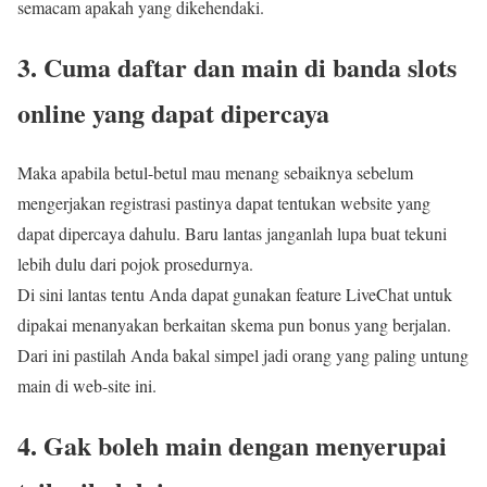
semacam apakah yang dikehendaki.
3. Cuma daftar dan main di banda slots
online yang dapat dipercaya
Maka apabila betul-betul mau menang sebaiknya sebelum
mengerjakan registrasi pastinya dapat tentukan website yang
dapat dipercaya dahulu. Baru lantas janganlah lupa buat tekuni
lebih dulu dari pojok prosedurnya.
Di sini lantas tentu Anda dapat gunakan feature LiveChat untuk
dipakai menanyakan berkaitan skema pun bonus yang berjalan.
Dari ini pastilah Anda bakal simpel jadi orang yang paling untung
main di web-site ini.
4. Gak boleh main dengan menyerupai