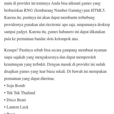
main di provider ini tentunya Anda bisa nikmati games yang
berbasiskan RNG (Sembarang Number Gaming) pun HTML5.
Karena itu, pastinya ini akan dapat membantu terhubung
providernya gunakan alat electronic apa saja, umpamanya desktop
sampai gadget. Karena itu, games habanero ini dapat dikatakan
pula ke permainan bandar slots kelompok atas.
Kenapa? Pastinya sebab bisa secara gampang membuat nyaman
siapa sajakah yang mengaksesnya dan dapat memperoleh
keuntungan yang terbukti. Dengan masuk di provider ini sudah
disajikan games yang luar biasa sekali. Di bawah ini merupakan
permainan yang dapat diterima:
• Soju Bomb
• Tuk Tuk Thailand
• Disco Beats
• Lantern Luck
• Prost