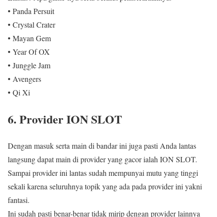
• Panda Persuit
• Crystal Crater
• Mayan Gem
• Year Of OX
• Junggle Jam
• Avengers
• Qi Xi
6. Provider ION SLOT
Dengan masuk serta main di bandar ini juga pasti Anda lantas
langsung dapat main di provider yang gacor ialah ION SLOT.
Sampai provider ini lantas sudah mempunyai mutu yang tinggi
sekali karena seluruhnya topik yang ada pada provider ini yakni
fantasi.
Ini sudah pasti benar-benar tidak mirip dengan provider lainnya