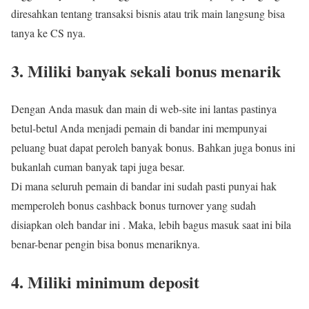
diresahkan tentang transaksi bisnis atau trik main langsung bisa
tanya ke CS nya.
3. Miliki banyak sekali bonus menarik
Dengan Anda masuk dan main di web-site ini lantas pastinya
betul-betul Anda menjadi pemain di bandar ini mempunyai
peluang buat dapat peroleh banyak bonus. Bahkan juga bonus ini
bukanlah cuman banyak tapi juga besar.
Di mana seluruh pemain di bandar ini sudah pasti punyai hak
memperoleh bonus cashback bonus turnover yang sudah
disiapkan oleh bandar ini . Maka, lebih bagus masuk saat ini bila
benar-benar pengin bisa bonus menariknya.
4. Miliki minimum deposit