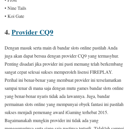
• Nine Tails
• Koi Gate
4.
Provider CQ9
Dengan masuk serta main di bandar slots online pastilah Anda
juga akan dapat bersua dengan provider CQ9 yang termasyhur.
Penting disadari jika provider ini pasti memang telah berkembang
sangat cepat selesai sukses memperoleh lisensi FIREPLAY.
Perihal ini benar-benar yang membuat provider ini terselamatkan
sampai tenar di mana saja dengan mutu games bandar slots online
yang benar-benar nyaris tidak ada lawannya. Juga, bandar
permainan slots online yang mempunyai obyek fantasi ini pastilah
sukses menjadi pemenang award iGaming terhebat 2015.
Bagaimanakah mungkin provider ini tidak ada yang
menggemarinya serta siapa saja pastinya tertarik. Tidaklah sampai