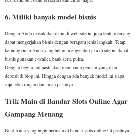
6. Miliki banyak model bisnis
Dengan Anda masuk dan main di web-site ini juga tentu memang
dapat mengerjakan bisnis dengan beragam jenis langkah. Tetapi
kemungkinan Anda yang belum mengetahui jika di site ini dapat
bisnis gunakan e-wallet, bank serta pulsa.
Dengan begitu, ini pasti akan membantu pemain yang mau
deposit di blog ini. Hingga dengan ada banyak model ini siapa
saja lebih ringan dan aman pastinya.
Trik Main di Bandar Slots Online Agar
Gampang Menang
Buat Anda yang ingin bermain di bandar slots online ini pastinya