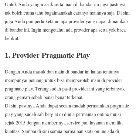
Untuk Anda yang masuk serta main di bandar ini juga pastinya
tak boleh cuma tahu bagaimanakah caranya mainnya saja. Di sini
juga Anda pun perlu ketahui apa provider yang dapat dimainkan
di bandar ini. Ingin mengetahui ada provider apa serta yok baca
berikut:
1. Provider Pragmatic Play
Dengan Anda masuk dan main di bandar ini lantas tentunya
mempunyai peluang untuk bisa memperoleh main di provider
pragmatic play. Terang sudah pasti provider ini yang terbanyak
orang gemari sebab benar-benar terkenal.
Di sini pastinya Anda dapat secara mudah permainkan pragmatic
play yang sudah sah bergiat di dunia permainan online mulai
sejak 2015 dengan memberinya service pun layanan memiliki
kualitas. Sampai di sini semua permainan slots online ada di